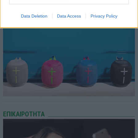
To διάσημο brand ήχου της Logitech βελτιώνει σημαντικά την σειρά
των βραβευμένων φορητών ηχείων του
Data Deletion
Data Access
Privacy Policy
ΕΠΙΚΑΙΡΟΤΗΤΑ