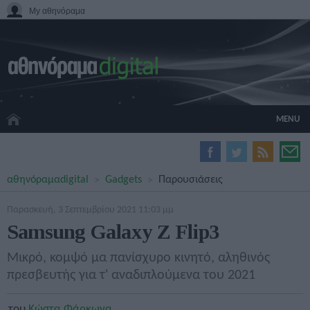
My αθηνόραμα
MENU
HOME CINEMA
αθηνόραμα
digital
Gadgets
Παρουσιάσεις
HARDWARE
GADGETS
Παρασκευή, 3 Σεπτεμβρίου 2021 11:03 μμ
MOVIES
Samsung Galaxy Z Flip3
TV
GAMES
Μικρό, κομψό μα πανίσχυρο κινητό, αληθινός
GUIDES
πρεσβευτής για τ' αναδιπλούμενα του 2021
SPECIALS
του
Κώστα Φάρκωνα