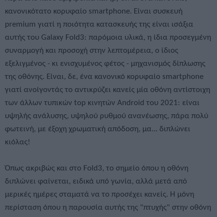
κανονικότατο κορυφαίο smartphone. Είναι συσκευή
premium γιατί η ποιότητα κατασκευής της είναι ισάξια
αυτής του Galaxy Fold3: παρόμοια υλικά, η ίδια προσεγμένη
συναρμογή και προσοχή στην λεπτομέρεια, o ίδιος
εξελιγμένος - κι ενισχυμένος φέτος - μηχανισμός δίπλωσης
της οθόνης. Είναι, δε, ένα κανονικό κορυφαίο smartphone
γιατί ανοίγοντάς το αντικρύζει κανείς μία οθόνη αντίστοιχη
των άλλων τυπικών top κινητών Android του 2021: είναι
υψηλής ανάλυσης, υψηλού ρυθμού ανανέωσης, πάρα πολύ
φωτεινή, με έξοχη χρωματική απόδοση, μα... διπλώνει
κιόλας!
Όπως ακριβώς και στο Fold3, το σημείο όπου η οθόνη
διπλώνει φαίνεται, ειδικά υπό γωνία, αλλά μετά από
μερικές ημέρες σταματά να το προσέχει κανείς. Η μόνη
περίσταση όπου η παρουσία αυτής της "πτυχής" στην οθόνη