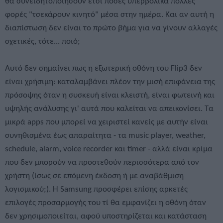
θα συνειδητοποιήσουν έτσι πόσες υπερβολικά πολλές
φορές "τσεκάρουν κινητό" μέσα στην ημέρα. Και αν αυτή η
διαπίστωση δεν είναι το πρώτο βήμα για να γίνουν αλλαγές
σχετικές, τότε... ποιό;
Αυτό δεν σημαίνει πως η εξωτερική οθόνη του Flip3 δεν
είναι χρήσιμη: καταλαμβάνει πλέον την μισή επιφάνεια της
πρόσοψης όταν η συσκευή είναι κλειστή, είναι φωτεινή και
υψηλής ανάλυσης γι' αυτά που καλείται να απεικονίσει. Τα
μικρά apps που μπορεί να χειριστεί κανείς με αυτήν είναι
συνηθισμένα έως απαραίτητα - τα music player, weather,
schedule, alarm, voice recorder και timer - αλλά είναι κρίμα
που δεν μπορούν να προστεθούν περισσότερα από τον
χρήστη (ίσως σε επόμενη έκδοση ή με αναβάθμιση
λογισμικού;). Η Samsung προσφέρει επίσης αρκετές
επιλογές προσαρμογής του τί θα εμφανίζει η οθόνη όταν
δεν χρησιμοποιείται, αφού υποστηρίζεται και κατάσταση