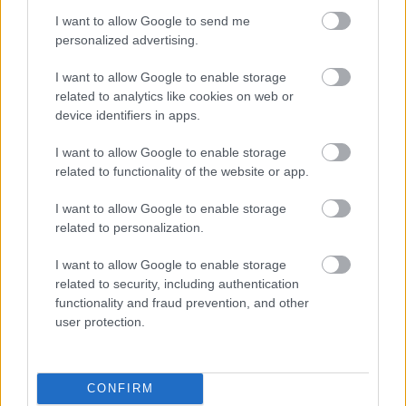
I want to allow Google to send me
personalized advertising.
I want to allow Google to enable storage
related to analytics like cookies on web or
device identifiers in apps.
I want to allow Google to enable storage
related to functionality of the website or app.
I want to allow Google to enable storage
related to personalization.
Νέος διευθύνοντας, ίσως νέα
κατεύθυνση για την Apple
I want to allow Google to enable storage
related to security, including authentication
Η διαδοχή του Tim Cook από τον John Ternus ευκαιρία για μεγάλες
αλλαγές μακροπρόθεσμα
functionality and fraud prevention, and other
user protection.
ΣΤΟ ΠΡΟΣΚΗΝΙΟ
Ultimate Ears: νέα έκδοση WonderBoom, καλύτερη
σε όλα
CONFIRM