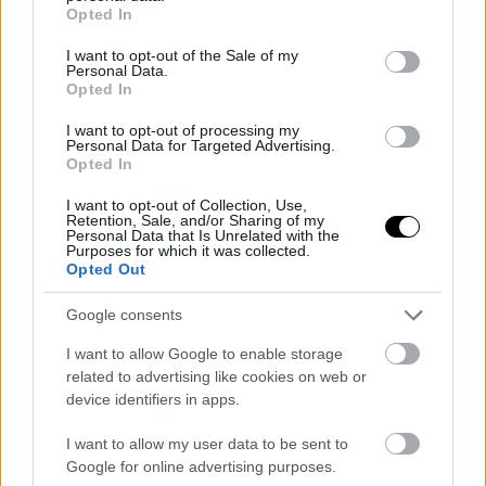
grant or deny consent to Google and its third-party tags to
Opted In
Gigabit: με εξοπλισμό TP-
use your data for below specified purposes in below Google
Link απ' άκρη σ' άκρη
consent section.
I want to opt-out of the Sale of my
Personal Data.
Opted In
I want to opt-out of processing my
Personal Data for Targeted Advertising.
Opted In
Gran Turismo 7: ξεκινούν
Fast and Furious
I want to opt-out of Collection, Use,
οι προπαραγγελίες
Crossroads: αντί να
Retention, Sale, and/or Sharing of my
παρακολουθείς, παίξε!
Personal Data that Is Unrelated with the
Purposes for which it was collected.
Opted Out
Google consents
I want to allow Google to enable storage
related to advertising like cookies on web or
Galaxy Fold: υπάρχει πια
Windows 7, Windows 8.1:
device identifiers in apps.
πολυτέλεια για προϊόντα...
συνταξιοδότηση επίσημη
έκδοσης 1.0;
ΣΗΜΕΡΑ
I want to allow my user data to be sent to
Google for online advertising purposes.