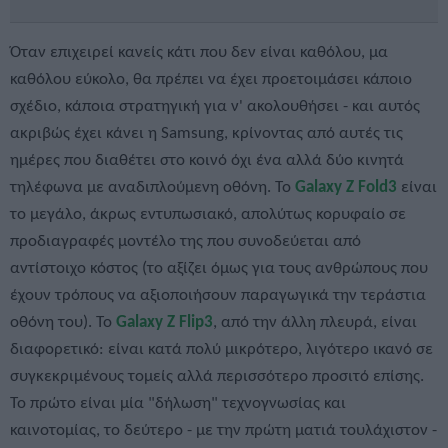
Όταν επιχειρεί κανείς κάτι που δεν είναι καθόλου, μα
καθόλου εύκολο, θα πρέπει να έχει προετοιμάσει κάποιο
σχέδιο, κάποια στρατηγική για ν' ακολουθήσει - και αυτός
ακριβώς έχει κάνει η Samsung, κρίνοντας από αυτές τις
ημέρες που διαθέτει στο κοινό όχι ένα αλλά δύο κινητά
τηλέφωνα με αναδιπλούμενη οθόνη. Το
Galaxy Z Fold3
είναι
το μεγάλο, άκρως εντυπωσιακό, απολύτως κορυφαίο σε
προδιαγραφές μοντέλο της που συνοδεύεται από
αντίστοιχο κόστος (το αξίζει όμως για τους ανθρώπους που
έχουν τρόπους να αξιοποιήσουν παραγωγικά την τεράστια
οθόνη του). Το
Galaxy Z Flip3
, από την άλλη πλευρά, είναι
διαφορετικό: είναι κατά πολύ μικρότερο, λιγότερο ικανό σε
συγκεκριμένους τομείς αλλά περισσότερο προσιτό επίσης.
Το πρώτο είναι μία "δήλωση" τεχνογνωσίας και
καινοτομίας, το δεύτερο - με την πρώτη ματιά τουλάχιστον -