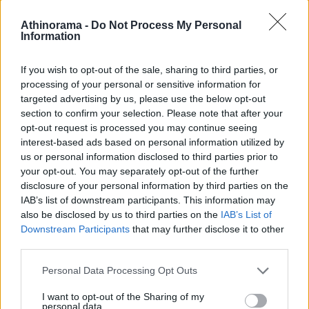
Athinorama -
Do Not Process My Personal
Lanmodo Vast Pro
OnePlus Nord
Information
If you wish to opt-out of the sale, sharing to third parties, or
ΔΗΜΟΦΙΛΕΣΤΕΡΑ ΘΕΜΑΤΑ
processing of your personal or sensitive information for
targeted advertising by us, please use the below opt-out
section to confirm your selection. Please note that after your
opt-out request is processed you may continue seeing
interest-based ads based on personal information utilized by
us or personal information disclosed to third parties prior to
your opt-out. You may separately opt-out of the further
Αύγουστος στο Netflix:
To The Odyssey "σπάει
disclosure of your personal information by third parties on the
IAB’s list of downstream participants. This information may
καλοκαιρινές
ταμεία" παντού, στο σπίτι...
also be disclosed by us to third parties on the
IAB’s List of
αποκλειστικότητες
του χρόνου
Downstream Participants
that may further disclose it to other
third parties.
Please note that this website/app uses one or more Google
Personal Data Processing Opt Outs
services and may gather and store information including but
not limited to your visit or usage behaviour. You may click to
I want to opt-out of the Sharing of my
personal data.
Οικιακή δικτύωση Multi-
Marvel's Spider-man