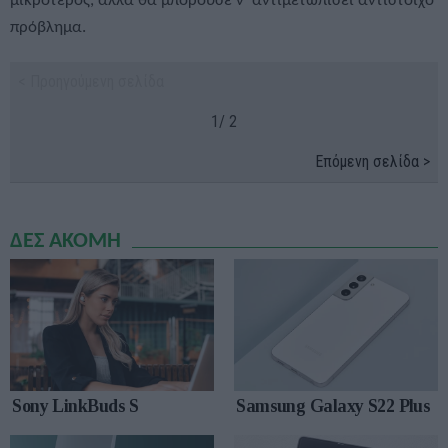
μικρότερος, αλλά θα μπορούσε ν' αντιμετωπίσει αντίστοιχο
πρόβλημα.
< Προηγούμενη σελίδα
1/ 2
Επόμενη σελίδα >
ΔΕΣ ΑΚΟΜΗ
Sony LinkBuds S
Samsung Galaxy S22 Plus