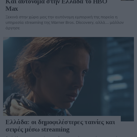
Και αυτόνομα στην Ελλάδα το HBO
Max
Ξεκινά στην χώρα μας την αυτόνομη εμπορική της πορεία η
υπηρεσία streaming της Warner Bros. Discovery, αλλά... μάλλον
άργησε
Ελλάδα: οι δημοφιλέστερες ταινίες και
σειρές μέσω streaming