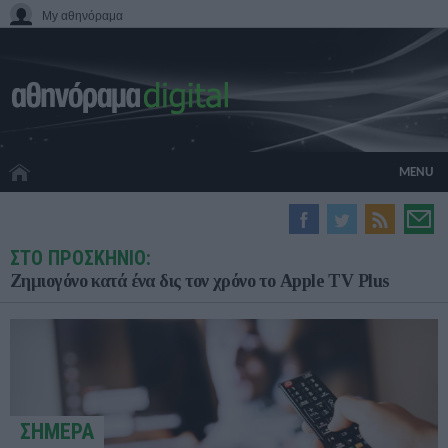
My αθηνόραμα
MENU
HOME CINEMA
ΣΤΟ ΠΡΟΣΚΗΝΙΟ:
HARDWARE
Ζημιογόνο κατά ένα δις τον χρόνο το Apple TV Plus
GADGETS
MOVIES
TV
GAMES
GUIDES
SPECIALS
ΣΗΜΕΡΑ