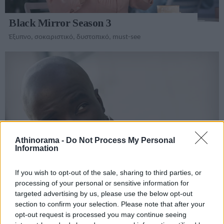
Black Mirror Season 3
Έξυπνο, σοκαριστικό, δυστοπικό, must-see
Athinorama -
Do Not Process My Personal
Information
If you wish to opt-out of the sale, sharing to third parties, or
processing of your personal or sensitive information for
Luke Cage
targeted advertising by us, please use the below opt-out
section to confirm your selection. Please note that after your
Αλεξίσφαιρος, ατμοσφαιρικός, ενδιαφέρων
opt-out request is processed you may continue seeing