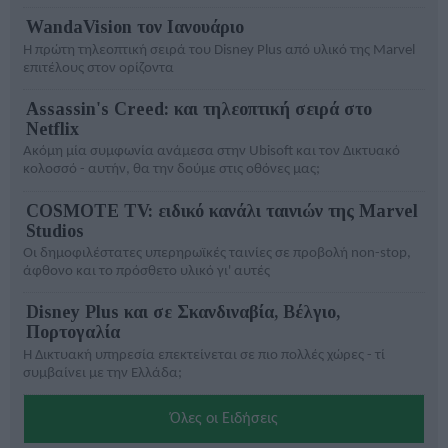
WandaVision τον Ιανουάριο
Η πρώτη τηλεοπτική σειρά του Disney Plus από υλικό της Marvel
επιτέλους στον ορίζοντα
Assassin's Creed: και τηλεοπτική σειρά στο
Netflix
Ακόμη μία συμφωνία ανάμεσα στην Ubisoft και τον Δικτυακό
κολοσσό - αυτήν, θα την δούμε στις οθόνες μας;
COSMOTE TV: ειδικό κανάλι ταινιών της Marvel
Studios
Οι δημοφιλέστατες υπερηρωϊκές ταινίες σε προβολή non-stop,
άφθονο και το πρόσθετο υλικό γι' αυτές
Disney Plus και σε Σκανδιναβία, Βέλγιο,
Πορτογαλία
Η Δικτυακή υπηρεσία επεκτείνεται σε πιο πολλές χώρες - τί
συμβαίνει με την Ελλάδα;
Όλες οι Ειδήσεις