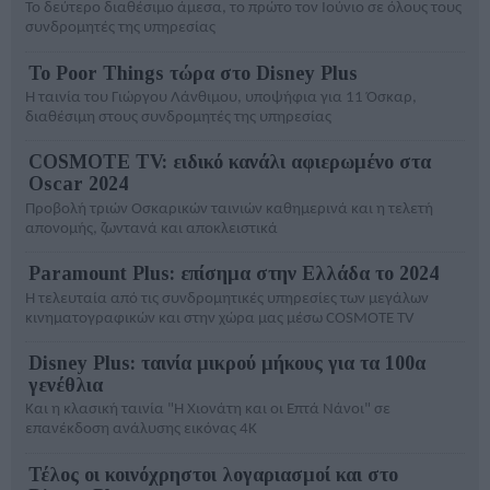
Το δεύτερο διαθέσιμο άμεσα, το πρώτο τον Ιούνιο σε όλους τους
συνδρομητές της υπηρεσίας
Το Poor Things τώρα στο Disney Plus
Η ταινία του Γιώργου Λάνθιμου, υποψήφια για 11 Όσκαρ,
διαθέσιμη στους συνδρομητές της υπηρεσίας
COSMOTE TV: ειδικό κανάλι αφιερωμένο στα
Oscar 2024
Προβολή τριών Οσκαρικών ταινιών καθημερινά και η τελετή
απονομής, ζωντανά και αποκλειστικά
Paramount Plus: επίσημα στην Ελλάδα το 2024
Η τελευταία από τις συνδρομητικές υπηρεσίες των μεγάλων
κινηματογραφικών και στην χώρα μας μέσω COSMOTE TV
Disney Plus: ταινία μικρού μήκους για τα 100α
γενέθλια
Και η κλασική ταινία "Η Χιονάτη και οι Επτά Νάνοι" σε
επανέκδοση ανάλυσης εικόνας 4Κ
Τέλος οι κοινόχρηστοι λογαριασμοί και στο