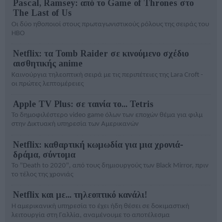
Pascal, Ramsey: από το Game of Thrones στο
The Last of Us
Οι δύο ηθοποιοί στους πρωταγωνιστικούς ρόλους της σειράς του
HBO
Netflix: τα Tomb Raider σε κινούμενο σχέδιο
αισθητικής anime
Καινούργια τηλεοπτική σειρά με τις περιπέτειες της Lara Croft -
οι πρώτες λεπτομέρειες
Apple TV Plus: σε ταινία το... Tetris
To δημoφιλέστερο video game όλων των εποχών θέμα για φιλμ
στην Δικτυακή υπηρεσία των Αμερικανών
Netflix: καθαρτική κωμωδία για μια χρονιά-
δράμα, σύντομα
Το "Death to 2020", από τους δημιουργούς των Βlack Mirror, πριν
το τέλος της χρονιάς
Netflix και με... τηλεοπτικό κανάλι!
Η αμερικανική υπηρεσία το έχει ήδη θέσει σε δοκιμαστική
λειτουργία στη Γαλλία, αναμένουμε το αποτέλεσμα