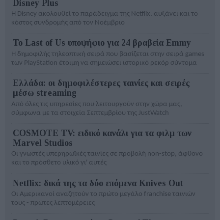
Disney Plus
Η Disney ακολουθεί το παράδειγμα της Netflix, αυξάνει και το
κόστος συνδρομής από τον Νοέμβριο
To Last of Us υποψήφιο για 24 βραβεία Emmy
H δημοφιλής τηλεοπτική σειρά που βασίζεται στην σειρά games
των PlayStation έτοιμη να σημειώσει ιστορικό ρεκόρ σύντομα
Ελλάδα: οι δημοφιλέστερες ταινίες και σειρές
μέσω streaming
Από όλες τις υπηρεσίες που λειτουργούν στην χώρα μας,
σύμφωνα με τα στοιχεία Σεπτεμβρίου της JustWatch
COSMOTE TV: ειδικό κανάλι για τα φιλμ των
Marvel Studios
Οι γνωστές υπερηρωϊκές ταινίες σε προβολή non-stop, άφθονο
και το πρόσθετο υλικό γι' αυτές
Netflix: δικά της τα δύο επόμενα Knives Out
Οι Αμερικανοί αναζητούν το πρώτο μεγάλο franchise ταινιών
τους - πρώτες λεπτομέρειες