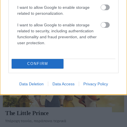
I want to allow Google to enable storage
related to personalization.
Daredevil Season 2
I want to allow Google to enable storage
Καλοσκηνοθετημένο, κακογραμμένο, αφιλόδοξο
related to security, including authentication
functionality and fraud prevention, and other
user protection.
CONFIRM
Data Deletion
Data Access
Privacy Policy
The Little Prince
Υπέροχη ταινία, παράπονα τεχνικά