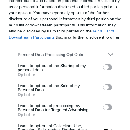
interest-based ads based on personal information utilized by
us or personal information disclosed to third parties prior to
your opt-out. You may separately opt-out of the further
disclosure of your personal information by third parties on the
IAB’s list of downstream participants. This information may
also be disclosed by us to third parties on the
IAB’s List of
Downstream Participants
that may further disclose it to other
third parties.
Please note that this website/app uses one or more Google
Personal Data Processing Opt Outs
services and may gather and store information including but
not limited to your visit or usage behaviour. You may click to
I want to opt-out of the Sharing of my
personal data.
grant or deny consent to Google and its third-party tags to
Opted In
Stranger Things
use your data for below specified purposes in below Google
consent section.
I want to opt-out of the Sale of my
Νοσταλγία των 80s στο maximum, αλλά σε... υπερυψηλή
Personal Data.
ευκρίνεια; Ναι!
Opted In
I want to opt-out of processing my
Personal Data for Targeted Advertising.
Opted In
I want to opt-out of Collection, Use,
Retention, Sale, and/or Sharing of my