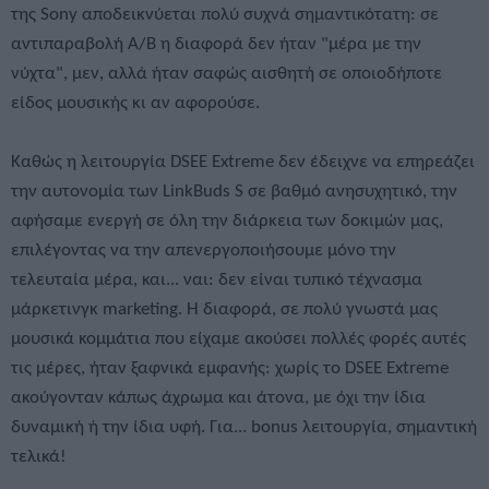
της Sony αποδεικνύεται πολύ συχνά σημαντικότατη: σε
αντιπαραβολή Α/Β η διαφορά δεν ήταν "μέρα με την
νύχτα", μεν, αλλά ήταν σαφώς αισθητή σε οποιοδήποτε
είδος μουσικής κι αν αφορούσε.
Καθώς η λειτουργία DSEE Extreme δεν έδειχνε να επηρεάζει
την αυτονομία των LinkBuds S σε βαθμό ανησυχητικό, την
αφήσαμε ενεργή σε όλη την διάρκεια των δοκιμών μας,
επιλέγοντας να την απενεργοποιήσουμε μόνο την
τελευταία μέρα, και... ναι: δεν είναι τυπικό τέχνασμα
μάρκετινγκ marketing. Η διαφορά, σε πολύ γνωστά μας
μουσικά κομμάτια που είχαμε ακούσει πολλές φορές αυτές
τις μέρες, ήταν ξαφνικά εμφανής: χωρίς το DSEE Extreme
ακούγονταν κάπως άχρωμα και άτονα, με όχι την ίδια
δυναμική ή την ίδια υφή. Για... bonus λειτουργία, σημαντική
τελικά!