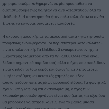
χρησιμοποιούμε καθημερινά, σε μία προσπάθεια να
διαπιστώσουμε πως θα ήταν να αντικατασταθούν όλα τα
LinkBuds S. Η απάντηση: θα ήταν πολύ καλά, έστω κι αν θα
έπρεπε να κάνουμε ορισμένες παραδοχές.
Η ακρόαση μουσικής με τα ακουστικά αυτά - για την οποία
προφανώς ενδιαφέρονται οι περισσότεροι καταναλωτές -
είναι απολαυστική. Τα LinkBuds S ενσωματώνουν ηχεία
μικρότερης διαμέτρου από τα WF-1000XM4s (που είναι
βέβαια σημαντικά ακριβότερα) αλλά ο ήχος που αποδίδουν
είναι σχεδόν το ίδιο ευρύς και διαυγής, με λεπτομερείς
υψηλές στάθμες και πειστικές χαμηλές που δεν
απογοητεύουν ποτέ ασχέτως μουσικού είδους. Τα φωνητικά
έχουν υφή γλαφυρή και αναγνωρίσιμη, ο ήχος των
κλασικών μουσικών οργάνων είναι όσο ζεστός και οξύς όσο
θα μπορούσε να ζητήσει κανείς, ενώ τα βαθιά μπάσα
αληιθινά εκπλήσσουν κατά περίπτωση.