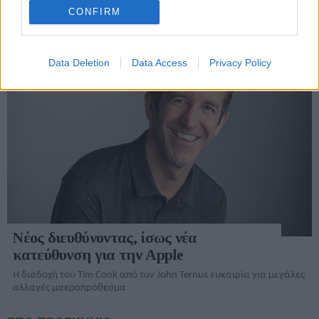
CONFIRM
ΣΗΜΕΡΑ
Data Deletion
Data Access
Privacy Policy
Νέος διευθύνοντας, ίσως νέα
κατεύθυνση για την Apple
Η διαδοχή του Tim Cook από τον John Ternus ευκαιρία για μεγάλες
αλλαγές μακροπρόθεσμα