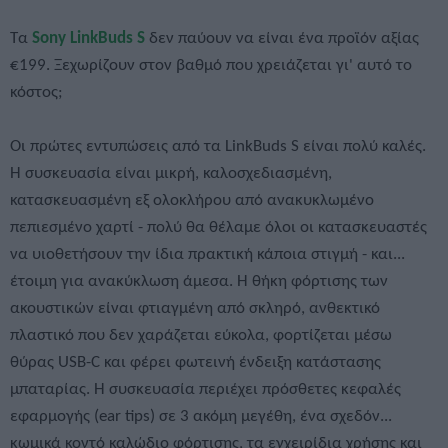
Τα
Sony LinkBuds S
δεν παύουν να είναι ένα προϊόν αξίας
€199. Ξεχωρίζουν στον βαθμό που χρειάζεται γι' αυτό το
κόστος;
Οι πρώτες εντυπώσεις από τα LinkBuds S είναι πολύ καλές.
Η συσκευασία είναι μικρή, καλοσχεδιασμένη,
κατασκευασμένη εξ ολοκλήρου από ανακυκλωμένο
πεπιεσμένο χαρτί - πολύ θα θέλαμε όλοι οι κατασκευαστές
να υιοθετήσουν την ίδια πρακτική κάποια στιγμή - και...
έτοιμη για ανακύκλωση άμεσα. Η θήκη φόρτισης των
ακουστικών είναι φτιαγμένη από σκληρό, ανθεκτικό
πλαστικό που δεν χαράζεται εύκολα, φορτίζεται μέσω
θύρας USB-C και φέρει φωτεινή ένδειξη κατάστασης
μπαταρίας. Η συσκευασία περιέχει πρόσθετες κεφαλές
εφαρμογής (ear tips) σε 3 ακόμη μεγέθη, ένα σχεδόν...
κωμικά κοντό καλώδιο φόρτισης, τα εγχειρίδια χρήσης και