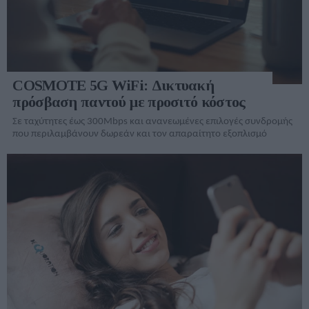
COSMOTE 5G WiFi: Δικτυακή
πρόσβαση παντού με προσιτό κόστος
Σε ταχύτητες έως 300Mbps και ανανεωμένες επιλογές συνδρομής
που περιλαμβάνουν δωρεάν και τον απαραίτητο εξοπλισμό