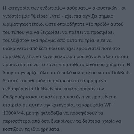
Η κατηγορία των ενδωτιαίων ασύρματων ακουστικών - οι
γνωστές μας "ψείρες", ντε! - έχει πια αγγίξει σημείο
ωριμότητας τέτοιο, ώστε οποιοδήποτε νέο προϊόν αυτού
του τύπου για να ξεχωρίσει να πρέπει να προσφέρει
τουλάχιστον ένα πράγμα από αυτά τα τρία: είτε να
διακρίνεται από κάτι που δεν έχει εμφανιστεί ποτέ στο
παρελθόν, είτε να κάνει καλύτερα όσα κάνουν άλλα τέτοια
προϊόντα είτε να τα κάνει για αισθητά λιγότερα χρήματα. Η
Sony τα γνωρίζει όλα αυτά πολύ καλά, εξ ου και τα LinkBuds
S: αυτά τοποθετούνται ανάμεσα στα απρόσμενα
ενδιαφέροντα LinkBuds που κυκλοφόρησαν τον
Φεβρουάριο και τα καλύτερα που έχει να προτείνει η
εταιρεία σε αυτήν την κατηγορία, τα κορυφαία WF-
1000XM4, με την φιλοδοξία να προσφέρουν τα
περισσότερα από όσα διακρίνουν τα δεύτερα, χωρίς να
κοστίζουν τα ίδια χρήματα.