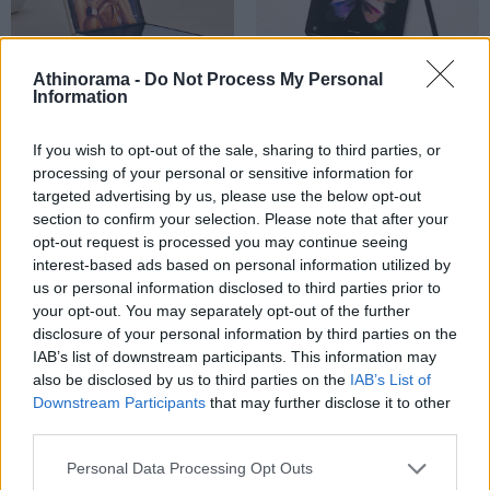
Athinorama -
Do Not Process My Personal
Samsung Galaxy Z Flip3
Samsung Galaxy Z Fold3
Information
If you wish to opt-out of the sale, sharing to third parties, or
processing of your personal or sensitive information for
targeted advertising by us, please use the below opt-out
section to confirm your selection. Please note that after your
opt-out request is processed you may continue seeing
interest-based ads based on personal information utilized by
Naenka Runner Pro
OnePlus 9 Pro
us or personal information disclosed to third parties prior to
your opt-out. You may separately opt-out of the further
disclosure of your personal information by third parties on the
IAB’s list of downstream participants. This information may
also be disclosed by us to third parties on the
IAB’s List of
Downstream Participants
that may further disclose it to other
third parties.
Please note that this website/app uses one or more Google
Lanmodo Vast Pro
OnePlus Nord
Personal Data Processing Opt Outs
services and may gather and store information including but