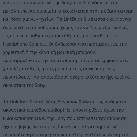
λιλιπούτεια ακουστικά της Sony, αποδεικνύοντας την
μεγάλη της πια εμπειρία κι εξειδίκευση στην ρύθμιση ακόμη
και τόσο μικρών ηχείων. Τα LinkBuds S μάλιστα ακούγονται
όσο καλά, τόσο ουδέτερα, χωρίς καν να "πειράξει" κανείς
τις εκτενείς ρυθμίσεις ισοστάθμισης που διαθέτει το
Headphone Connect. Οι άνθρωποι που προτιμούν π.χ. την
χορευτική ή την κλασική μουσική μπορούν,
προσαρμόζοντας την ισοστάθμιση - δίνοντας έμφαση στις
χαμηλές στάθμες ή στις μεσαίες στις συγκεκριμένες
περιπτώσεις - να αποσπάσουν ακόμη καλύτερο ήχο από τα
ακουστικά της Sony.
Τα LinkBuds S κατά βάση δεν προωθούνται ως ασύρματα
ακουστικά επιπέδου audiophile, υποστηρίζουν όμως την
κωδικοποίηση LDAC της Sony που επιτρέπει την ακρόαση
ήχου υψηλής πιστότητας (hi-res audio) για σημαντικά
περισσότερη λεπτομέρεια και πολύ μεγαλύτερο δυναμικό