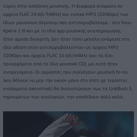
εύρος στην απόδοση μουσικής. Η διαφορά ανάμεσα σε
αρχεία FLAC 24-bit/96KHz) και τυπικά MP3 (320Kbps) των
ίδιων μουσικών άλμπουμ που αντιπαραβάλλαμε - στο Sony
Xperia 1 III και με το ίδιο app μουσικής αναπαραγωγής -
ήταν άμεσα διακριτή. Δεν ήταν τόσο μεγάλη ανάμεσα στα
ίδια album όταν αντιπαραβάλλονταν ως αρχεία MP3
320Kbps και αρχεία FLAC 16-bit/44KHz (και τα δύο
προερχόμενα από τα ίδια μουσικά CD), μα αυτό ήταν
αναμενόμενο. Οι ακροατές που συλλέγουν μουσική hi-res
(και θέλουν να μην την ακούν μόνο στο σπίτι με τεράστια
ενσύρματα ακουστικά) θα διαπιστώσουν πως τα LinkBuds S,
τηρουμένων των αναλογιών, την αποδίδουν πολύ καλά.