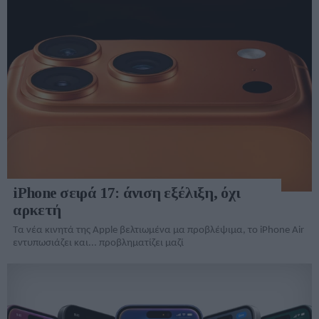
iPhone σειρά 17: άνιση εξέλιξη, όχι
αρκετή
Τα νέα κινητά της Apple βελτιωμένα μα προβλέψιμα, το iPhone Air
εντυπωσιάζει και... προβληματίζει μαζί