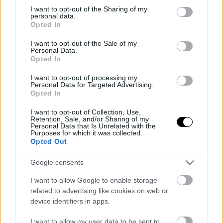
not limited to your visit or usage behaviour. You may click to
I want to opt-out of the Sharing of my
personal data.
grant or deny consent to Google and its third-party tags to
ΔΗΜΟΦΙΛΕΣΤΕΡΑ ΘΕΜΑΤΑ
Opted In
use your data for below specified purposes in below Google
consent section.
I want to opt-out of the Sale of my
Personal Data.
Opted In
I want to opt-out of processing my
Personal Data for Targeted Advertising.
Opted In
Marvel Tokon Fighting
Αύγουστος στο Netflix:
I want to opt-out of Collection, Use,
Souls: προβληματικό
καλοκαιρινές
Retention, Sale, and/or Sharing of my
Personal Data that Is Unrelated with the
ξεκίνημα στα PC
αποκλειστικότητες
Purposes for which it was collected.
Opted Out
Google consents
I want to allow Google to enable storage
related to advertising like cookies on web or
device identifiers in apps.
To The Odyssey "σπάει
Games του αρχικού Xbox
I want to allow my user data to be sent to