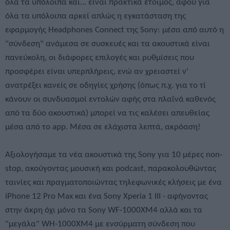
όλα τα υπόλοιπα και... είναι πρακτικά έτοιμος, αφού για
όλα τα υπόλοιπα αρκεί απλώς η εγκατάσταση της
εφαρμογής Headphones Connect της Sony: μέσα από αυτό η
"σύνδεση" ανάμεσα σε συσκευές και τα ακουστικά είναι
πανεύκολη, οι διάφορες επιλογές και ρυθμίσεις που
προσφέρει είναι υπερπλήρεις, ενώ αν χρειαστεί ν'
ανατρέξει κανείς σε οδηγίες χρήσης (όπως π.χ. για το τί
κάνουν οι συνδυασμοί εντολών αφής στα πλαϊνά καθενός
από τα δύο ακουστικά) μπορεί να τις καλέσει απευθείας
μέσα από το app. Μέσα σε ελάχιστα λεπτά, ακρόαση!
Αξιολογήσαμε τα νέα ακουστικά της Sony για 10 μέρες non-
stop, ακούγοντας μουσική και podcast, παρακολουθώντας
ταινίες και πραγματοποιώντας τηλεφωνικές κλήσεις με ένα
iPhone 12 Pro Max και ένα Sony Xperia 1 III - αφήνοντας
στην άκρη όχι μόνο τα Sony WF-1000XM4 αλλά και τα
"μεγάλα" WH-1000XM4 με ενσύρματη σύνδεση που