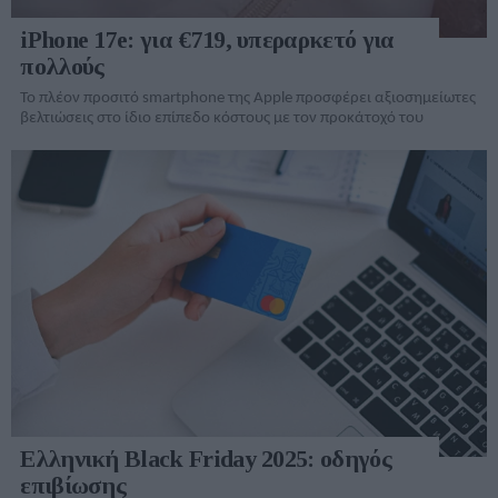
iPhone 17e: για €719, υπεραρκετό για
πολλούς
Το πλέον προσιτό smartphone της Apple προσφέρει αξιοσημείωτες
βελτιώσεις στο ίδιο επίπεδο κόστους με τον προκάτοχό του
Ελληνική Black Friday 2025: οδηγός
επιβίωσης