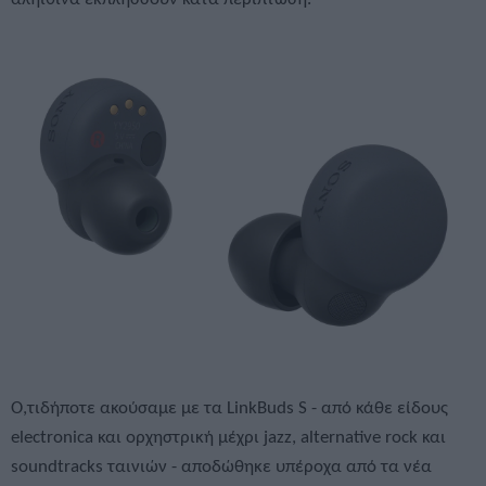
Ο,τιδήποτε ακούσαμε με τα LinkBuds S - από κάθε είδους
electronica και ορχηστρική μέχρι jazz, alternative rock και
soundtracks ταινιών - αποδώθηκε υπέροχα από τα νέα