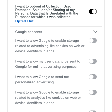
I want to opt-out of Collection, Use,
Retention, Sale, and/or Sharing of my
Personal Data that Is Unrelated with the
Purposes for which it was collected.
Opted Out
Google consents
I want to allow Google to enable storage
related to advertising like cookies on web or
Ελληνική αγορά streaming: η παρούσα
device identifiers in apps.
εικόνα
I want to allow my user data to be sent to
Ποιά είναι σήμερα τα μερίδια αγοράς των Δικτυακών υπηρεσιών
Google for online advertising purposes.
ψυχαγωγίας που λειτουργούν επίσημα στην χώρα μας;
I want to allow Google to send me
ΣΤΟ ΠΡΟΣΚΗΝΙΟ
personalized advertising.
Ζημιογόνο κατά ένα δις τον χρόνο το Apple TV Plus
Η Δικτυακή υπηρεσία περιεχομένου της Apple δεν είναι εμπορικά
I want to allow Google to enable storage
επιτυχημένη, παραμένει όμως σημαντική
related to analytics like cookies on web or
device identifiers in apps.