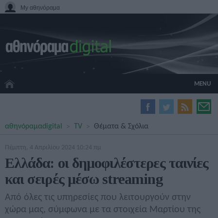
My αθηνόραμα
MENU
HOME CINEMA
αθηνόραμα
digital
TV
Θέματα & Σχόλια
HARDWARE
GADGETS
Πέμπτη, 4 Απριλίου 2024 10:24 πμ
MOVIES
Ελλάδα: οι δημοφιλέστερες ταινίες
TV
και σειρές μέσω streaming
GAMES
GUIDES
Από όλες τις υπηρεσίες που λειτουργούν στην
SPECIALS
χώρα μας, σύμφωνα με τα στοιχεία Μαρτίου της