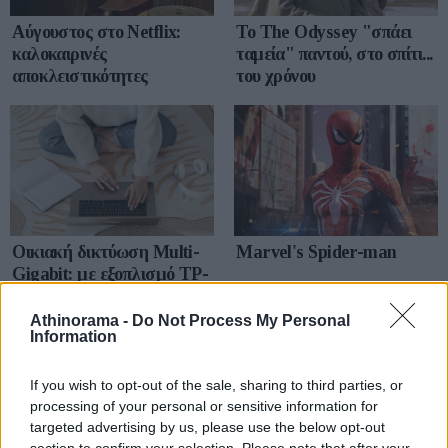
Αύγουστος στο Netflix:
To The Odyssey "σπάει
καλοκαιρινές
ταμεία" παντού, στο σπίτι...
αποκλειστικότητες
του χρόνου
Οικιακή δικτύωση Multi-
Marvel's Spider-man
Gigabit: με εξοπλισμό TP-
Link απ' άκρη σ' άκρη
Athinorama -
Do Not Process My Personal
Information
If you wish to opt-out of the sale, sharing to third parties, or
processing of your personal or sensitive information for
targeted advertising by us, please use the below opt-out