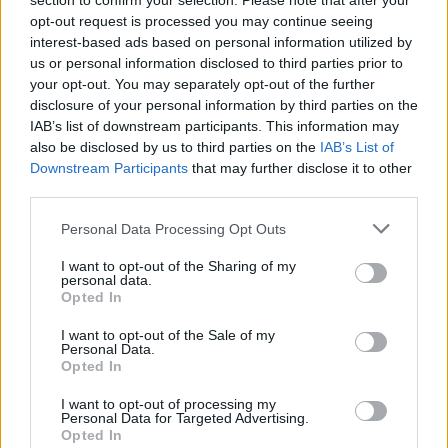
section to confirm your selection. Please note that after your
opt-out request is processed you may continue seeing
Fast and Furious
Windows 7, Windows 8.1:
interest-based ads based on personal information utilized by
Crossroads: αντί να
συνταξιοδότηση επίσημη
us or personal information disclosed to third parties prior to
παρακολουθείς, παίξε!
your opt-out. You may separately opt-out of the further
disclosure of your personal information by third parties on the
IAB’s list of downstream participants. This information may
also be disclosed by us to third parties on the
IAB’s List of
Downstream Participants
that may further disclose it to other
third parties.
Please note that this website/app uses one or more Google
Personal Data Processing Opt Outs
H GamesCom 2011 σε
services and may gather and store information including but
Sony Vaio: παρόν και
τίτλους
not limited to your visit or usage behaviour. You may click to
I want to opt-out of the Sharing of my
μέλλον
personal data.
grant or deny consent to Google and its third-party tags to
Opted In
use your data for below specified purposes in below Google
consent section.
I want to opt-out of the Sale of my
ΣΗΜΕΡΑ
Personal Data.
Opted In
I want to opt-out of processing my
Personal Data for Targeted Advertising.
Opted In