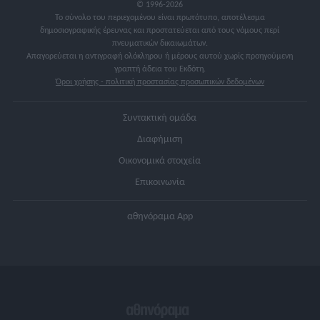
© 1996-2026
Το σύνολο του περιεχομένου είναι πρωτότυπο, αποτέλεσμα
δημοσιογραφικής έρευνας και προστατεύεται από τους νόμους περί
πνευματικών δικαιωμάτων.
Απαγορεύεται η αντιγραφή ολόκληρου ή μέρους αυτού χωρίς προηγούμενη
γραπτή άδεια του Εκδότη.
Όροι χρήσης - πολιτική προστασίας προσωπικών δεδομένων
Συντακτική ομάδα
Διαφήμιση
Οικονομικά στοιχεία
Επικοινωνία
αθηνόραμα App