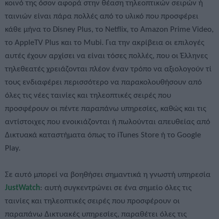
κοινό της όσον αφορά στην θέαση τηλεοπτικών σειρών ή
ταινιών είναι πάρα πολλές από το υλικό που προσφέρει
κάθε μήνα το Disney Plus, το Netflix, το Amazon Prime Video,
το AppleTV Plus και το Mubi. Για την ακρίβεια οι επιλογές
αυτές έχουν αρχίσει να είναι τόσες πολλές, που οι Έλληνες
τηλεθεατές χρειάζονται πλέον έναν τρόπο να αξιολογούν τί
τους ενδιαφέρει περισσότερο να παρακολουθήσουν από
όλες τις νέες ταινίες και τηλεοπτικές σειρές που
προσφέρουν οι πέντε παραπάνω υπηρεσίες, καθώς και τις
αντίστοιχες που ενοικιάζονται ή πωλούνται απευθείας από
Δικτυακά καταστήματα όπως το iTunes Store ή το Google
Play.
Σε αυτό μπορεί να βοηθήσει σημαντικά η γνωστή υπηρεσία
JustWatch
: αυτή συγκεντρώνει σε ένα σημείο όλες τις
ταινίες και τηλεοπτικές σειρές που προσφέρουν οι
παραπάνω Δικτυακές υπηρεσίες, παραθέτει όλες τις