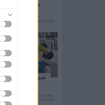
λι αφιερωμένο στα
r 2024
ή τριών Οσκαρικών ταινιών
ρινά και η τελετή απονομής, ζωντανά
οκλειστικά
ey Plus: ταινία μικρού
υς για τα 100α
θλια
λασική ταινία "Η Χιονάτη και οι Επτά
 σε επανέκδοση ανάλυσης εικόνας 4Κ