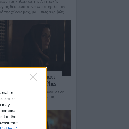
ικανικός κολοσσός της Δικτυακής
γίας δεσμεύεται να υποστηρίξει τον
ό της χώρας μας, μα... πώς ακριβώς;
tar Wars: Acolyte και
n '97 στο Disney Plus
τερο διαθέσιμο άμεσα, το πρώτο τον
sonal or
σε όλους τους συνδρομητές της
ection to
ίας
ou may
 personal
out of the
 downstream
B’s List of