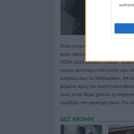
authenti
Είναι γεγονός βέβαια ότι η Apple
φιλμ υψηλού επιπέδου - κέρδισε τ
CODA αλλά έκτοτε... τίποτε - ή έστ
σειρές καλύτερη από αυτήν που ισχ
αλήθεια πως τα Wolfwalkers, Tetris
βήματα προς την σωστή κατεύθυνση
ίσως είναι θέμα χρόνου η υπηρεσί
τραβήξει την προσοχή όλων. Για ν
ΔΕΣ ΑΚΟΜΗ