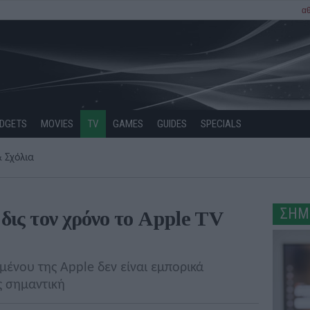
α
DGETS
MOVIES
TV
GAMES
GUIDES
SPECIALS
 Σχόλια
ΣΗΜ
δις τον χρόνο το Apple TV
μένου της Apple δεν είναι εμπορικά
ς σημαντική