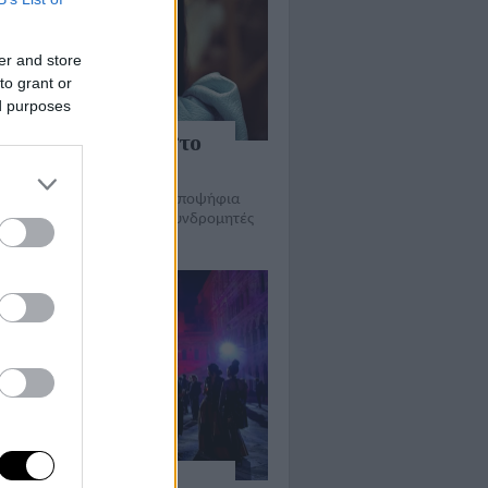
er and store
to grant or
ed purposes
oor Things τώρα στο
ey Plus
ία του Γιώργου Λάνθιμου, υποψήφια
 Όσκαρ, διαθέσιμη στους συνδρομητές
ηρεσίας
OTE TV: ειδικό