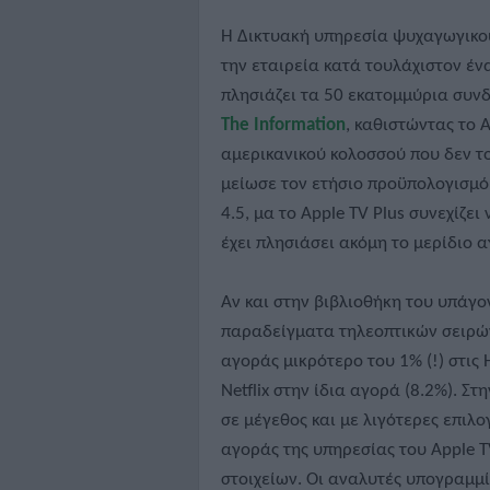
Η Δικτυακή υπηρεσία ψυχαγωγικού 
την εταιρεία κατά τουλάχιστον έν
πλησιάζει τα 50 εκατομμύρια συν
The Information
, καθιστώντας το 
αμερικανικού κολοσσού που δεν τ
μείωσε τον ετήσιο προϋπολογισμό
4.5, μα το Apple TV Plus συνεχίζε
έχει πλησιάσει ακόμη το μερίδιο α
Αν και στην βιβλιοθήκη του υπάγ
παραδείγματα τηλεοπτικών σειρών 
αγοράς μικρότερο του 1% (!) στις
Netflix στην ίδια αγορά (8.2%). Σ
σε μέγεθος και με λιγότερες επιλο
αγοράς της υπηρεσίας του Apple T
στοιχείων. Οι αναλυτές υπογραμμί