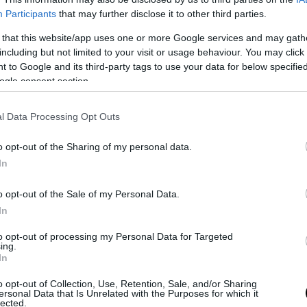
Participants
that may further disclose it to other third parties.
 that this website/app uses one or more Google services and may gath
including but not limited to your visit or usage behaviour. You may click 
 to Google and its third-party tags to use your data for below specifi
να κοστίζει στην ιδιοκτήτριά του πολλά χρήματα - σε
ogle consent section.
Το P
 Plus που, μετά από χρόνια προσπάθειας, είναι πλέον
Disn
οι απώλειες αυτές φαντάζουν κατά βάση μικρές στο
l Data Processing Opt Outs
Η ταιν
κών της Apple. Η εταιρεία κατέγραψε 391 δις
για 11
o opt-out of the Sharing of my personal data.
 κέρδη το 2024 (κυρίως βάσει των πωλήσεων iPhone),
της υπ
In
 πολυτέλεια" να χάνει ένα δις κάθε χρόνο
 ανάμεσα στις πλέον ποιοτικές υπηρεσίες
o opt-out of the Sale of my Personal Data.
κόσμο σήμερα.
In
to opt-out of processing my Personal Data for Targeted
ε ειλικρινείς, δηλώνουμε ευτυχείς που ο Tim Cook
ing.
In
ο Apple TV Plus ως μία επένδυση που αξίζει το
προσφέρει μερικές από τις αγαπημένες μας
o opt-out of Collection, Use, Retention, Sale, and/or Sharing
ersonal Data that Is Unrelated with the Purposes for which it
ρόνια. Ναι, οι πιο πολλοί μιλούν συνήθως για το Ted
COSM
lected.