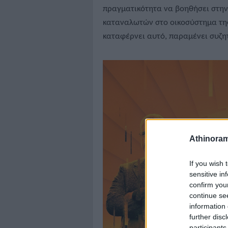
πραγματικότητα να βοηθήσει στην
καταναλωτών στο οικοσύστημα της 
καταφέρνει αυτό, παραμένει συζη
Athinora
If you wish 
sensitive in
confirm you
continue se
information 
further disc
participants