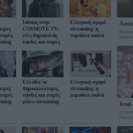
Ιούνιος στην
Ελληνική αγορά
Amaz
τερες
COSMOTE TV:
streaming: η
Βαρύτι
 σειρές
νέες δημοφιλείς
παρούσα εικόνα
χειρότ
aming
ταινίες και σειρές
Ελλάδα: οι
Ελληνική αγορά
τερες
δημοφιλέστερες
streaming: η
 σειρές
ταινίες και σειρές
παρούσα εικόνα
aming
μέσω streaming
Iron 
Η ντροπ
Marvel,
Α