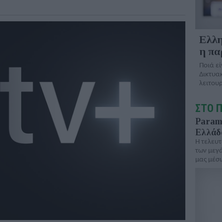
Ελλη
η πα
Ποιά ε
Δικτυα
λειτου
ΣΤΟ 
Paramo
Ελλάδα
Η τελευτ
των μεγ
μας μέσ