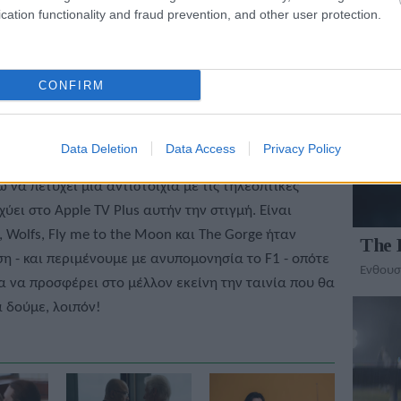
cation functionality and fraud prevention, and other user protection.
ΠΑΡΟΥ
CONFIRM
 θα πρέπει κάποια στιγμή να προσφέρει περισσότερα
Data Deletion
Data Access
Privacy Policy
ο βραβείο Oscar καλύτερης ταινίας το 2022 με το
ω να πετύχει μία αντιστοιχία με τις τηλεοπτικές
ύει στο Apple TV Plus αυτήν την στιγμή. Είναι
, Wolfs, Fly me to the Moon και The Gorge ήταν
The 
 - και περιμένουμε με ανυπομονησία το F1 - οπότε
Ενθουσι
α να προσφέρει στο μέλλον εκείνη την ταινία που θα
α δούμε, λοιπόν!