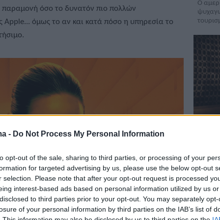
Ο αμερ
 παραμονή όσο το δυνατόν πιο πολλών
ψυχαγω
τουρισμ
Apple... όμως το αν και κατά πόσο η υπηρεσία το
τήσιμο.
Τα S
ma -
Do Not Process My Personal Information
X-Me
Το δεύ
to opt-out of the sale, sharing to third parties, or processing of your per
Ιούνιο 
formation for targeted advertising by us, please use the below opt-out s
υπηρεσ
r selection. Please note that after your opt-out request is processed y
eing interest-based ads based on personal information utilized by us or
disclosed to third parties prior to your opt-out. You may separately opt-
losure of your personal information by third parties on the IAB’s list of
. This information may also be disclosed by us to third parties on the
IA