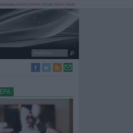
θηνόραμα
|
travel
|
umami
|
αClub
|
Alpha Guide
ΕΡΑ