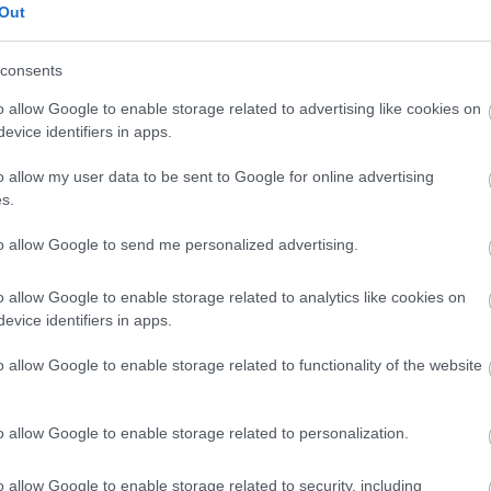
everance ή το For All Mankind, αλλά τα Silo, Slow
Out
κανά
Innocent είναι - κατά την άποψή μας - εξαιρετικές
Osca
consents
ποίων δεν συναντά συχνά κανείς στην βιβλιοθήκη
Προβολ
καθημε
υνδρομητές του Netflix καταλαβαίνουν ακριβώς τί
o allow Google to enable storage related to advertising like cookies on
και απ
evice identifiers in apps.
o allow my user data to be sent to Google for online advertising
s.
to allow Google to send me personalized advertising.
o allow Google to enable storage related to analytics like cookies on
evice identifiers in apps.
Disn
o allow Google to enable storage related to functionality of the website
μήκο
γενέ
o allow Google to enable storage related to personalization.
Και η κ
Νάνοι"
o allow Google to enable storage related to security, including