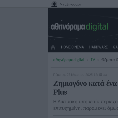
My αθηνόραμα
HOME CINEMA
HARDWARE
GA
αθηνόραμα
digital
TV
Θέματα &
Πέμπτη, 27 Μαρτίου 2025 12:18 μμ
Ζημιογόνο κατά ένα 
Plus
Η Δικτυακή υπηρεσία περιεχο
επιτυχημένη, παραμένει όμω