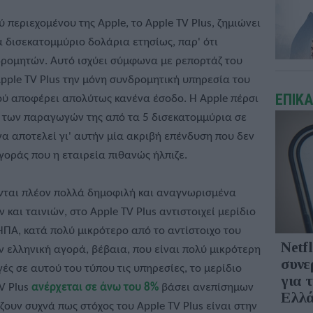
περιεχομένου της Apple, το Apple TV Plus, ζημιώνει
α δισεκατομμύριο δολάρια ετησίως, παρ' ότι
δρομητών. Αυτό ισχύει σύμφωνα με ρεπορτάζ του
Apple TV Plus την μόνη συνδρομητική υπηρεσία του
ΕΠΙΚ
ού αποφέρει απολύτως κανένα έσοδο. Η Apple πέρσι
 των παραγωγών της από τα 5 δισεκατομμύρια σε
ι να αποτελεί γι' αυτήν μία ακριβή επένδυση που δεν
γοράς που η εταιρεία πιθανώς ήλπιζε.
ονται πλέον πολλά δημοφιλή και αναγνωρισμένα
και ταινιών, στο Apple TV Plus αντιστοιχεί μερίδιο
 ΗΠΑ, κατά πολύ μικρότερο από το αντίστοιχο του
Netfl
την ελληνική αγορά, βέβαια, που είναι πολύ μικρότερη
συνε
γές σε αυτού του τύπου τις υπηρεσίες, το μερίδιο
για 
V Plus
ανέρχεται σε άνω του 8%
βάσει ανεπίσημων
Ελλ
ζουν συχνά πως στόχος του Apple TV Plus είναι στην