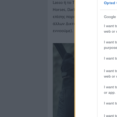
Lasso ή το The Morning Show ή το S
Opted 
Horses, Dark Matter και Presumed 
Google 
επίσης παραγωγές το είδος των ο
άλλων Δικτυακών υπηρεσιών (οι σ
I want t
εννοούμε).
web or d
I want t
purpose
I want 
I want t
web or d
I want t
or app.
I want t
I want t