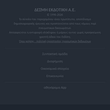
ΔΕΣΜΗ ΕΚΔΟΤΙΚΗ A.E.
© 1996-2026
Το σύνολο του περιεχομένου είναι πρωτότυπο, αποτέλεσμα
δημοσιογραφικής έρευνας και προστατεύεται από τους νόμους περί
πνευματικών δικαιωμάτων.
Απαγορεύεται η αντιγραφή ολόκληρου ή μέρους αυτού χωρίς προηγούμενη
γραπτή άδεια του Εκδότη.
Όροι χρήσης - πολιτική προστασίας προσωπικών δεδομένων
Συντακτική ομάδα
Διαφήμιση
Οικονομικά στοιχεία
Επικοινωνία
αθηνόραμα App