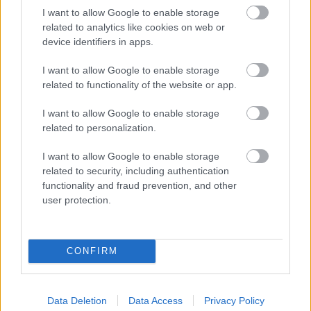
I want to allow Google to enable storage
related to analytics like cookies on web or
device identifiers in apps.
I want to allow Google to enable storage
related to functionality of the website or app.
I want to allow Google to enable storage
related to personalization.
I want to allow Google to enable storage
related to security, including authentication
Ελληνική αγορά streaming: η παρούσα
functionality and fraud prevention, and other
εικόνα
user protection.
Ποιά είναι σήμερα τα μερίδια αγοράς των Δικτυακών υπηρεσιών
ψυχαγωγίας που λειτουργούν επίσημα στην χώρα μας;
CONFIRM
ΣΤΟ ΠΡΟΣΚΗΝΙΟ
Ζημιογόνο κατά ένα δις τον χρόνο το Apple TV Plus
Η Δικτυακή υπηρεσία περιεχομένου της Apple δεν είναι εμπορικά
Data Deletion
Data Access
Privacy Policy
επιτυχημένη, παραμένει όμως σημαντική