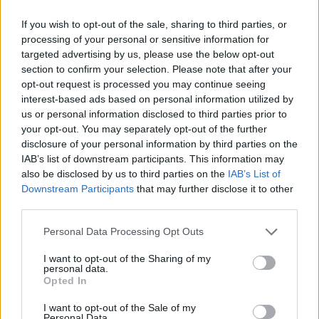
If you wish to opt-out of the sale, sharing to third parties, or
processing of your personal or sensitive information for
targeted advertising by us, please use the below opt-out
Αύγουστος στο Netflix:
To The Odyssey "σπάει
section to confirm your selection. Please note that after your
καλοκαιρινές
ταμεία" παντού, στο σπίτι...
opt-out request is processed you may continue seeing
αποκλειστικότητες
του χρόνου
interest-based ads based on personal information utilized by
us or personal information disclosed to third parties prior to
your opt-out. You may separately opt-out of the further
disclosure of your personal information by third parties on the
IAB’s list of downstream participants. This information may
also be disclosed by us to third parties on the
IAB’s List of
Downstream Participants
that may further disclose it to other
third parties.
Οικιακή δικτύωση Multi-
Marvel's Spider-man
Please note that this website/app uses one or more Google
Personal Data Processing Opt Outs
Gigabit: με εξοπλισμό TP-
services and may gather and store information including but
Link απ' άκρη σ' άκρη
not limited to your visit or usage behaviour. You may click to
I want to opt-out of the Sharing of my
personal data.
grant or deny consent to Google and its third-party tags to
Opted In
use your data for below specified purposes in below Google
consent section.
I want to opt-out of the Sale of my
Personal Data.