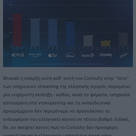
Φυσικά η ύπαρξη αυτή καθ' αυτή του Curiosity στην "πίτα"
των υπηρεσιών streaming της ελληνικής αγοράς παραμένει
μία ευχάριστη έκπληξη - καθώς, κακά τα ψέματα, υπηρεσία
εστιασμένη στα ντοκυμαντέρ και τα εκπαιδευτικά
προγράμματα δεν περιμέναμε να προσελκύσει το
ενδιαφέρον του ελληνικού κοινού σε τέτοιο βαθμό. Ειδικά,
δε, αν σκεφτεί κανείς πως το Curiosity δεν προσφέρει
μεταγλώττιση ή ελληνικούς υπότιτλους παρά μόνο