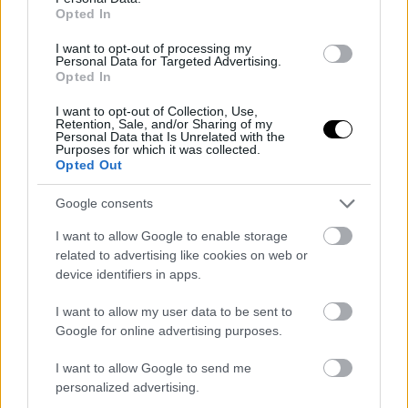
Opted In
I want to opt-out of processing my
Personal Data for Targeted Advertising.
Gran Turismo 7: ξεκινούν
Fast and Furious
Opted In
οι προπαραγγελίες
Crossroads: αντί να
παρακολουθείς, παίξε!
I want to opt-out of Collection, Use,
Retention, Sale, and/or Sharing of my
Personal Data that Is Unrelated with the
Purposes for which it was collected.
Opted Out
Google consents
I want to allow Google to enable storage
related to advertising like cookies on web or
Galaxy Fold: υπάρχει πια
Windows 7, Windows 8.1:
device identifiers in apps.
πολυτέλεια για προϊόντα...
συνταξιοδότηση επίσημη
έκδοσης 1.0;
I want to allow my user data to be sent to
Google for online advertising purposes.
ΣΗΜΕΡΑ
I want to allow Google to send me
personalized advertising.