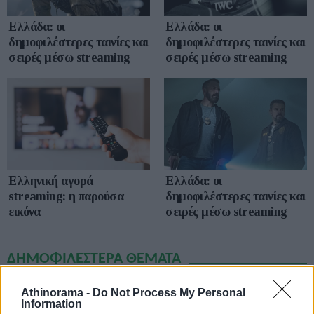
Ελλάδα: οι
Ελλάδα: οι
δημοφιλέστερες ταινίες και
δημοφιλέστερες ταινίες και
σειρές μέσω streaming
σειρές μέσω streaming
Ελληνική αγορά
Ελλάδα: οι
streaming: η παρούσα
δημοφιλέστερες ταινίες και
εικόνα
σειρές μέσω streaming
ΔΗΜΟΦΙΛΕΣΤΕΡΑ ΘΕΜΑΤΑ
Athinorama -
Do Not Process My Personal
Information