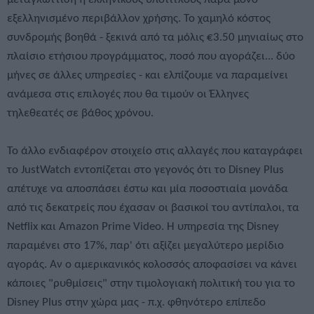
εξελληνισμένο περιβάλλον χρήσης. Το χαμηλό κόστος
συνδρομής βοηθά - ξεκινά από τα μόλις €3.50 μηνιαίως στο
πλαίσιο ετήσιου προγράμματος, ποσό που αγοράζει... δύο
μήνες σε άλλες υπηρεσίες - και ελπίζουμε να παραμείνει
ανάμεσα στις επιλογές που θα τιμούν οι Έλληνες
τηλεθεατές σε βάθος χρόνου.
Το άλλο ενδιαφέρον στοιχείο στις αλλαγές που καταγράφει
το JustWatch εντοπίζεται στο γεγονός ότι το Disney Plus
απέτυχε να αποσπάσει έστω και μία ποσοστιαία μονάδα
από τις δεκατρείς που έχασαν οι βασικοί του αντίπαλοι, τα
Netflix και Amazon Prime Video. H υπηρεσία της Disney
παραμένει στο 17%, παρ' ότι αξίζει μεγαλύτερο μερίδιο
αγοράς. Αν ο αμερικανικός κολοσσός αποφασίσει να κάνει
κάποιες "ρυθμίσεις" στην τιμολογιακή πολιτική του για το
Disney Plus στην χώρα μας - π.χ. φθηνότερο επίπεδο