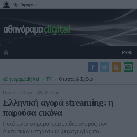
My αθηνόραμα
MENU
HOME CINEMA
αθηνόραμα
digital
TV
Θέματα & Σχόλια
HARDWARE
GADGETS
Πέμπτη, 7 Μαΐου 2026 12:37 μμ
MOVIES
Ελληνική αγορά streaming: η
TV
παρούσα εικόνα
GAMES
GUIDES
Ποιά είναι σήμερα τα μερίδια αγοράς των
SPECIALS
Δικτυακών υπηρεσιών ψυχαγωγίας που