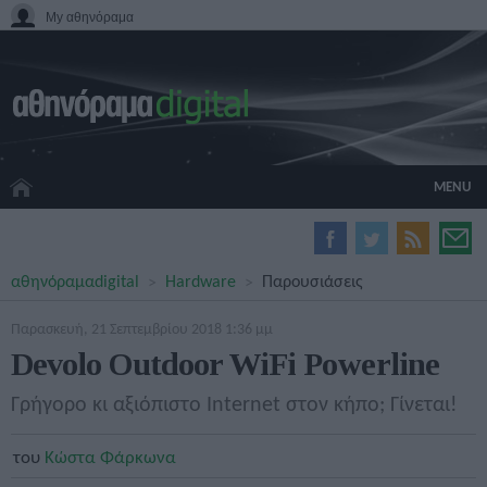
My αθηνόραμα
MENU
HOME CINEMA
αθηνόραμα
digital
Hardware
Παρουσιάσεις
HARDWARE
GADGETS
Παρασκευή, 21 Σεπτεμβρίου 2018 1:36 μμ
MOVIES
Devolo Outdoor WiFi Powerline
TV
GAMES
Γρήγορο κι αξιόπιστο Internet στον κήπο; Γίνεται!
GUIDES
SPECIALS
του
Κώστα Φάρκωνα