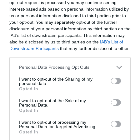
opt-out request is processed you may continue seeing
Link απ' άκρη σ' άκρη
παρακολουθείς, παίξε!
interest-based ads based on personal information utilized by
us or personal information disclosed to third parties prior to
your opt-out. You may separately opt-out of the further
disclosure of your personal information by third parties on the
IAB’s list of downstream participants. This information may
also be disclosed by us to third parties on the
IAB’s List of
Downstream Participants
that may further disclose it to other
third parties.
Windows 7, Windows 8.1:
PS Move: τα αξεσουάρ
συνταξιοδότηση επίσημη
Please note that this website/app uses one or more Google
Personal Data Processing Opt Outs
services and may gather and store information including but
not limited to your visit or usage behaviour. You may click to
I want to opt-out of the Sharing of my
personal data.
grant or deny consent to Google and its third-party tags to
Opted In
use your data for below specified purposes in below Google
consent section.
I want to opt-out of the Sale of my
Personal Data.
Opted In
I want to opt-out of processing my
Personal Data for Targeted Advertising.
H GamesCom 2011 σε
Sony Vaio: παρόν και
Opted In
τίτλους
μέλλον