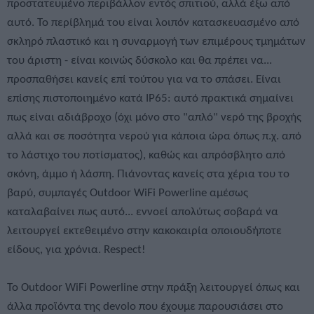
προστατευμένο περιβάλλον εντός σπιτιού, αλλά έξω από
αυτό. Το περίβλημά του είναι λοιπόν κατασκευασμένο από
σκληρό πλαστικό και η συναρμογή των επιμέρους τμημάτων
του άριστη - είναι κοινώς δύσκολο και θα πρέπει να...
προσπαθήσει κανείς επί τούτου για να το σπάσει. Είναι
επίσης πιστοποιημένο κατά IP65: αυτό πρακτικά σημαίνει
πως είναι αδιάβροχο (όχι μόνο στο "απλό" νερό της βροχής
αλλά και σε ποσότητα νερού για κάποια ώρα όπως π.χ. από
το λάστιχο του ποτίσματος), καθώς και απρόσβλητο από
σκόνη, άμμο ή λάσπη. Πιάνοντας κανείς στα χέρια του το
βαρύ, συμπαγές Outdoor WiFi Powerline αμέσως
καταλαβαίνει πως αυτό... εννοεί απολύτως σοβαρά να
λειτουργεί εκτεθειμένο στην κακοκαιρία οποιουδήποτε
είδους, για χρόνια. Respect!
Το Outdoor WiFi Powerline στην πράξη λειτουργεί όπως και
άλλα προϊόντα της devolo που έχουμε παρουσιάσει στο