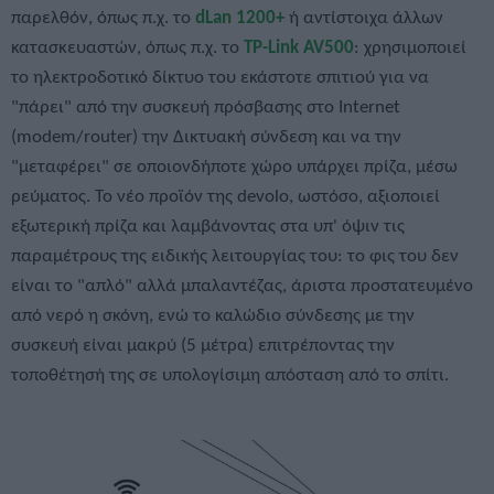
παρελθόν, όπως π.χ. το
dLan 1200+
ή αντίστοιχα άλλων
κατασκευαστών, όπως π.χ. το
TP-Link AV500
: χρησιμοποιεί
το ηλεκτροδοτικό δίκτυο του εκάστοτε σπιτιού για να
"πάρει" από την συσκευή πρόσβασης στο Internet
(modem/router) την Δικτυακή σύνδεση και να την
"μεταφέρει" σε οποιονδήποτε χώρο υπάρχει πρίζα, μέσω
ρεύματος. Το νέο προϊόν της devolo, ωστόσο, αξιοποιεί
εξωτερική πρίζα και λαμβάνοντας στα υπ' όψιν τις
παραμέτρους της ειδικής λειτουργίας του: το φις του δεν
είναι το "απλό" αλλά μπαλαντέζας, άριστα προστατευμένο
από νερό η σκόνη, ενώ το καλώδιο σύνδεσης με την
συσκευή είναι μακρύ (5 μέτρα) επιτρέποντας την
τοποθέτησή της σε υπολογίσιμη απόσταση από το σπίτι.