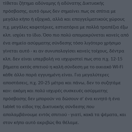
τίθεται ζήτημα αδύναμης ή αδύνατης Δικτυακής
πρόσβασης, αυτό όμως δεν σημαίνει πως σε σπίτια με
μεγάλο κήπο ή εξοχικά, αλλά και επαγγελματικούς χώρους
π.χ. μεγάλες καφετέριες, εστιατόρια με πολλά τραπέζια έξω
κλπ. ισχύει το ίδιο. Όσο πιο πολύ απομακρύνεται κανείς από
ένα σημείο ασύρματης σύνδεσης τόσο λιγότερο χρήσιμο
γίνεται αυτό - κι αν συνυπολογίσει κανείς τοίχους, δέντρα
κλπ. δεν είναι υπερβολή να ισχυριστεί πως στα π.χ. 12-15
βήματα εκτός σπιτιού η καλή σύνδεση με το οικιακό Wi-Fi
κάθε άλλο παρά εγγυημένη είναι. Για μεγαλύτερες
αποστάσεις, π.χ. 20-25 μέτρα και πάνω, δεν το συζητάμε
καν: ακόμη και πολύ ισχυρές συσκευές ασύρματης
πρόσβασης δεν μπορούν να δώσουν σ' ένα κινητό ή ένα
tablet το είδος της Δικτυακής σύνδεσης που
απολαμβάνουμε εντός σπιτιού - γιατί, κακά τα ψέματα, και
στον κήπο αυτό ακριβώς θα θέλαμε.