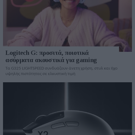
Logitech G: προσιτά, ποιοτικά
ασύρματα ακουστικά για gaming
Τα G325 LIGHTSPEED συνδυάζουν άνετη χρήση, στυλ και ήχο
υψηλής πιστότητας σε ελκυστική τιμή