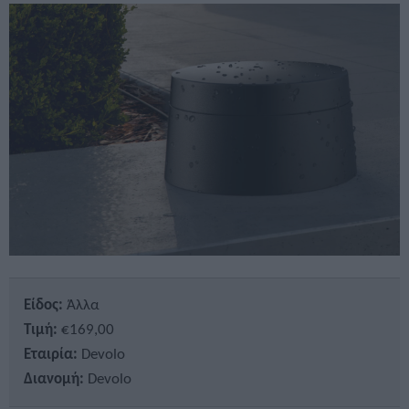
Είδος:
Άλλα
Τιμή:
€169,00
Εταιρία:
Devolo
Διανομή:
Devolo