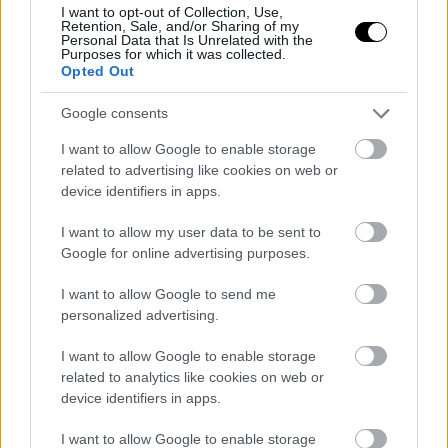
I want to opt-out of Collection, Use,
Retention, Sale, and/or Sharing of my
Personal Data that Is Unrelated with the
Purposes for which it was collected.
ΣΗΜΕΡΑ
Opted Out
Google consents
I want to allow Google to enable storage
related to advertising like cookies on web or
device identifiers in apps.
I want to allow my user data to be sent to
Google for online advertising purposes.
I want to allow Google to send me
personalized advertising.
I want to allow Google to enable storage
Η Microsoft υποστηρίζει σιωπηλά τα
related to analytics like cookies on web or
Windows 10 μέχρι το 2027
device identifiers in apps.
Το κοινό που δεν θέλει να χρησιμοποιήσει τα Windows 11 είναι
Δικτυακά ασφαλές για έναν ακόμη χρόνο
I want to allow Google to enable storage