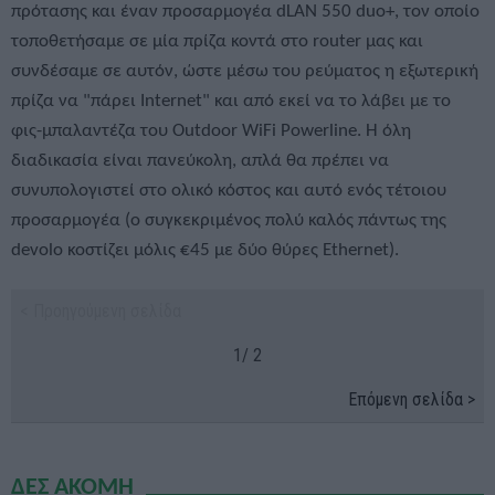
πρότασης και έναν προσαρμογέα dLAN 550 duo+, τον οποίο
τοποθετήσαμε σε μία πρίζα κοντά στο router μας και
συνδέσαμε σε αυτόν, ώστε μέσω του ρεύματος η εξωτερική
πρίζα να "πάρει Internet" και από εκεί να το λάβει με το
φις-μπαλαντέζα του Outdoor WiFi Powerline. Η όλη
διαδικασία είναι πανεύκολη, απλά θα πρέπει να
συνυπολογιστεί στο ολικό κόστος και αυτό ενός τέτοιου
προσαρμογέα (ο συγκεκριμένος πολύ καλός πάντως της
devolo κοστίζει μόλις €45 με δύο θύρες Ethernet).
< Προηγούμενη σελίδα
1/ 2
Επόμενη σελίδα >
ΔΕΣ ΑΚΟΜΗ