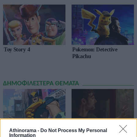
Toy Story 4
Pokemon: Detective
Pikachu
ΔΗΜΟΦΙΛΕΣΤΕΡΑ ΘΕΜΑΤΑ
Athinorama -
Do Not Process My Personal
Marvel Tokon Fighting
Αύγουστος στο Netflix:
Information