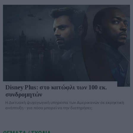
Disney Plus: στο κατώφλι των 100 εκ.
συνδρομητών
Η Δικτυακή ψυχαγωγική υπηρεσία των Αμερικανών σε εκρηκτική
ανάπτυξη - για πόσο μπορεί να την διατηρήσει;