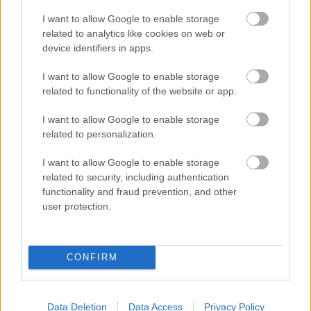
I want to allow Google to enable storage
related to analytics like cookies on web or
device identifiers in apps.
I want to allow Google to enable storage
related to functionality of the website or app.
To The Odyssey "σπάει ταμεία" παντού,
I want to allow Google to enable storage
στο σπίτι... του χρόνου
related to personalization.
Η επική ταινία του Christopher Nolan δεν θα είναι διαθέσιμη για
αγορά, ενοικίαση ή streaming φέτος - όλοι οι λόγοι
I want to allow Google to enable storage
related to security, including authentication
ΣΤΟ ΠΡΟΣΚΗΝΙΟ
functionality and fraud prevention, and other
user protection.
The Super Mario Bros Movie: το όνομα... "μετράει"
ακόμη
Η απίθανη εισπρακτική επιτυχία του απόδειξη της δύναμης των
brands, σημαίνει όμως κάτι αυτό για τις μεταφορές από video games
CONFIRM
συνολικά;
Data Deletion
Data Access
Privacy Policy