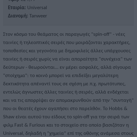
Εταιρία:
Universal
Διανομή:
Tanweer
Στον κόσμο του θεάματος οι παραγωγές "spin-off" - νέες
ταινίες ή τηλεοπτικές σειρές που μοιράζονται χαρακτήρες,
τοποθεσίες και γεγονότα με δημοφιλείς άλλες υπάρχουσες
ταινίες ή σειρές χωρίς να είναι απαραίτητα "συνέχεια" των
δεύτερων - θεωρούνται... εν μέρει ασφαλές, αλλά σίγουρα
"στοίχημα": το κοινό μπορεί να επιδείξει μεγαλύτερη
δεκτικότητα απέναντί τους σε σχέση με π.χ. πρωτότυπες,
εντελώς άγνωστες άλλες ταινίες ή σειρές, αλλά ενδέχεται
και να τις απορρίψει αν απομακρυνθούν από την "συνταγή"
που οι θεατές έχουν αγαπήσει στο παρελθόν. Το Hobbs &
Shaw είναι αυτού του είδους το spin-off για την σειρά των
φιλμ Fast & Furious και το στοιχείο στο οποίο βασιζόταν η
Universal, δηλαδή η "χημεία" επί της οθόνης ανάμεσα στους