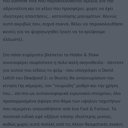
του summer flick που παρακολουθείται αμιγώς για την
αδρεναλίνη και το γέλιο που προσφέρει, χωρίς να έχει
ιδιαίτερες απαιτήσεις... κατανόησης μηνυμάτων. Κοινώς
αυτό ακριβώς που, συχνά-πυκνά, θέλει να παρακολουθήσει
κανείς για να ψυχαγωγηθεί (γιατί να το κρύψουμε
άλλωστε).
Στο πόσο ευχάριστα βλέπεται το Hobbs & Shaw
συνεισφέρει σαφέστατα η πολύ καλή σκηνοθεσία - πάντοτε
για αυτού του είδους το φιλμ - που υπογράφει ο David
Leitch του Deadpool 2: οι θεατές θα αναγνωρίσουν την
κίνηση της κάμερας, τον "νευρώδη" ρυθμό και την χρήση
του... slo-mo ως αυτοαναφορικά ειρωνικού στοιχείου, όλα
προσαρμοσμένα άψογα στο θέμα των υψηλών ταχυτήτων
που περιμένει οποιοσδήποτε από ένα Fast & Furious. Τα
ποιοτικά ειδικά εφέ αξίζουν επίσης ιδιαίτερης μνείας,
καθώς χωρίς αυτά πολλές από τις πλέον θεαματικές σεκάνς