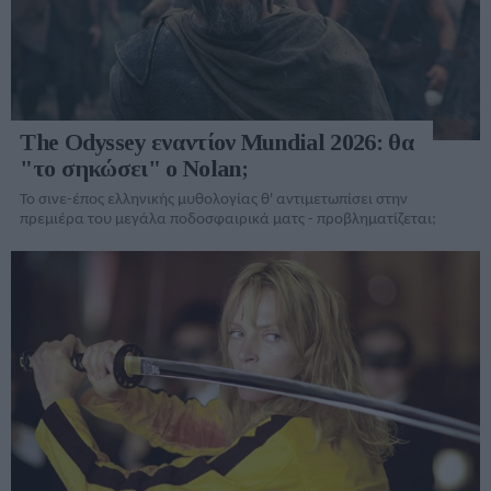
The Odyssey εναντίον Mundial 2026: θα
"το σηκώσει" ο Nolan;
Το σινε-έπος ελληνικής μυθολογίας θ' αντιμετωπίσει στην
πρεμιέρα του μεγάλα ποδοσφαιρικά ματς - προβληματίζεται;