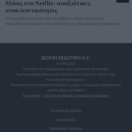
Μάιος στο Netflix: ανοιξιάτικες
αποκλειστικότητες
Τί ξεχωρίζει ανάμεσα στις προσθήκες νέων ταινιών και
τηλεοπτικών σειρών στον κατάλογo της δημοφιλούς υπηρεσίας;
ΔΕΣΜΗ ΕΚΔΟΤΙΚΗ A.E.
© 1996-2026
Το σύνολο του περιεχομένου είναι πρωτότυπο, αποτέλεσμα
δημοσιογραφικής έρευνας και προστατεύεται από τους νόμους περί
πνευματικών δικαιωμάτων.
Απαγορεύεται η αντιγραφή ολόκληρου ή μέρους αυτού χωρίς προηγούμενη
γραπτή άδεια του Εκδότη.
Όροι χρήσης - πολιτική προστασίας προσωπικών δεδομένων
Συντακτική ομάδα
Διαφήμιση
Οικονομικά στοιχεία