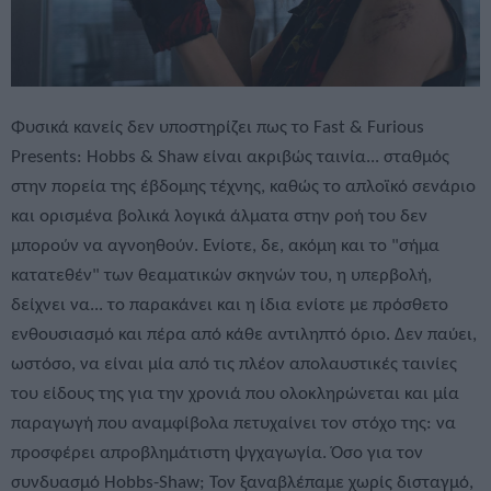
Φυσικά κανείς δεν υποστηρίζει πως το Fast & Furious
Presents: Hobbs & Shaw είναι ακριβώς ταινία... σταθμός
στην πορεία της έβδομης τέχνης, καθώς το απλοϊκό σενάριο
και ορισμένα βολικά λογικά άλματα στην ροή του δεν
μπορούν να αγνοηθούν. Ενίοτε, δε, ακόμη και το "σήμα
κατατεθέν" των θεαματικών σκηνών του, η υπερβολή,
δείχνει να... το παρακάνει και η ίδια ενίοτε με πρόσθετο
ενθουσιασμό και πέρα από κάθε αντιληπτό όριο. Δεν παύει,
ωστόσο, να είναι μία από τις πλέον απολαυστικές ταινίες
του είδους της για την χρονιά που ολοκληρώνεται και μία
παραγωγή που αναμφίβολα πετυχαίνει τον στόχο της: να
προσφέρει απροβλημάτιστη ψγχαγωγία. Όσο για τον
συνδυασμό Hobbs-Shaw; Τον ξαναβλέπαμε χωρίς δισταγμό,