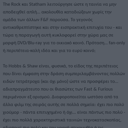
The Rock και Statham λειτούργησε ώστε η ταινία να μην
αποδειχθεί απλή... ακολουθία καταδιώξεων χωρίς την
ομάδα των άλλων F&F παρούσα. Το γεγονός
αντικαθρεπτίστηκε και στην εισπρακτική επιτυχία του - και
τώρα η παραγωγή αυτή κυκλοφορεί στην χώρα μας σε
μορφή DVD/Blu-ray για το οικιακό κοινό. Πρόταση... fan-only
ή περιπέτεια-καλή ιδέα και για το ευρύ κοινό;
Το Hobbs & Shaw είναι, φυσικά, το είδος της περιπέτειας
που δίνει έμφαση στην δράση συμπεριλαμβάνοντας πολλών
ειδών τετράτροχα (και όχι μόνο) ώστε να προσφέρει το...
αδιαπραγμάτευτο που οι θιασώτες των Fast & Furious
περιμένουν εξ ορισμού. Διαφοροποιείται ωστόσο από τα
άλλα φιλμ της σειράς αυτής σε πολλά σημεία: έχει πιο πολύ
χιούμορ - πάντα επιτυχημένο ή όχι... είναι πάντως πιο πολύ -
έχει πιο πολλά χαρακτηριστικά ταινιών τεχνοκατασκοπίας,
αξιοποιεί πιο πολύ και την γοργή στιχομυθία ή τις...