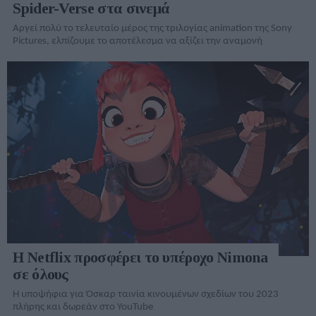
Spider-Verse στα σινεμά
Αργεί πολύ το τελευταίο μέρος της τριλογίας animation της Sony
Pictures, ελπίζουμε το αποτέλεσμα να αξίζει την αναμονή
Η Netflix προσφέρει το υπέροχο Nimona
σε όλους
Η υποψήφια για Όσκαρ ταινία κινουμένων σχεδίων του 2023
πλήρης και δωρεάν στο YouTube