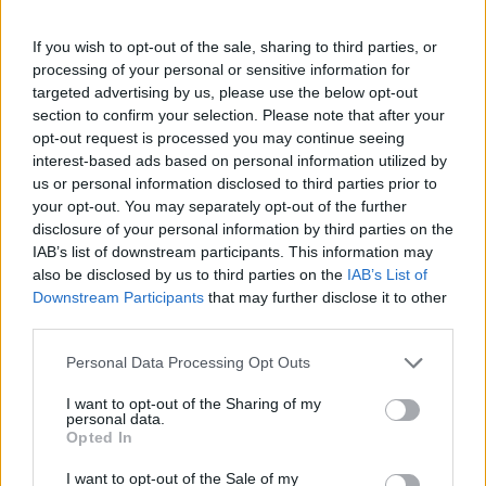
Souls: προβληματικό
καλοκαιρινές
ξεκίνημα στα PC
αποκλειστικότητες
If you wish to opt-out of the sale, sharing to third parties, or
processing of your personal or sensitive information for
targeted advertising by us, please use the below opt-out
section to confirm your selection. Please note that after your
opt-out request is processed you may continue seeing
interest-based ads based on personal information utilized by
us or personal information disclosed to third parties prior to
your opt-out. You may separately opt-out of the further
To The Odyssey "σπάει
Games του αρχικού Xbox
disclosure of your personal information by third parties on the
ταμεία" παντού, στο σπίτι...
διαθέσιμα και για
IAB’s list of downstream participants. This information may
του χρόνου
Windows 11
also be disclosed by us to third parties on the
IAB’s List of
Downstream Participants
that may further disclose it to other
third parties.
Please note that this website/app uses one or more Google
Personal Data Processing Opt Outs
services and may gather and store information including but
not limited to your visit or usage behaviour. You may click to
I want to opt-out of the Sharing of my
personal data.
grant or deny consent to Google and its third-party tags to
Opted In
use your data for below specified purposes in below Google
Logitech και McLaren:
iPhone 14: τί κάνουν τα
consent section.
I want to opt-out of the Sale of my