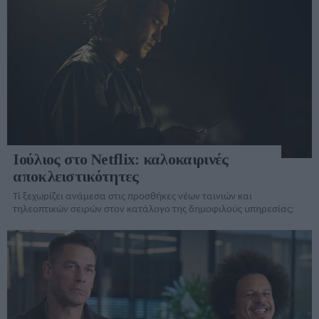
Ιούλιος στο Netflix: καλοκαιρινές
αποκλειστικότητες
Τί ξεχωρίζει ανάμεσα στις προσθήκες νέων ταινιών και
τηλεοπτικών σειρών στον κατάλογo της δημοφιλούς υπηρεσίας;