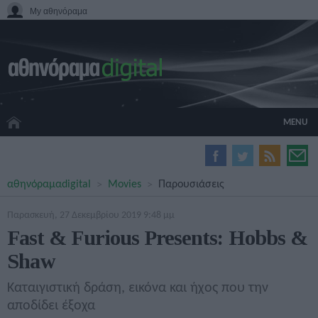
My αθηνόραμα
MENU
HOME CINEMA
αθηνόραμα
digital
Movies
Παρουσιάσεις
HARDWARE
GADGETS
Παρασκευή, 27 Δεκεμβρίου 2019 9:48 μμ
MOVIES
Fast & Furious Presents: Hobbs &
TV
Shaw
GAMES
GUIDES
Καταιγιστική δράση, εικόνα και ήχος που την
SPECIALS
αποδίδει έξοχα