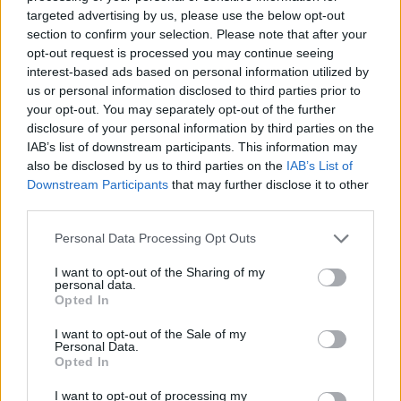
targeted advertising by us, please use the below opt-out
section to confirm your selection. Please note that after your
opt-out request is processed you may continue seeing
Games του αρχικού Xbox
Οικιακή δικτύωση Multi-
interest-based ads based on personal information utilized by
διαθέσιμα και για
Gigabit: με εξοπλισμό TP-
us or personal information disclosed to third parties prior to
Windows 11
Link απ' άκρη σ' άκρη
your opt-out. You may separately opt-out of the further
disclosure of your personal information by third parties on the
IAB’s list of downstream participants. This information may
also be disclosed by us to third parties on the
IAB’s List of
Downstream Participants
that may further disclose it to other
third parties.
Please note that this website/app uses one or more Google
Personal Data Processing Opt Outs
services and may gather and store information including but
Marvel's Spider-man
Νέο PlayStation VR στον
not limited to your visit or usage behaviour. You may click to
I want to opt-out of the Sharing of my
ορίζοντα, επίσημα
personal data.
grant or deny consent to Google and its third-party tags to
Opted In
use your data for below specified purposes in below Google
consent section.
I want to opt-out of the Sale of my
Personal Data.
Opted In
I want to opt-out of processing my