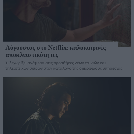
Αύγουστος στο Netflix: καλοκαιρινές
αποκλειστικότητες
Τί ξεχωρίζει ανάμεσα στις προσθήκες νέων ταινιών και
τηλεοπτικών σειρών στον κατάλογo της δημοφιλούς υπηρεσίας;