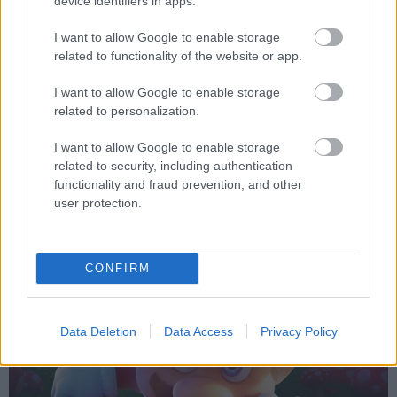
device identifiers in apps.
To The Odyssey "σπάει ταμεία" παντού,
στο σπίτι... του χρόνου
I want to allow Google to enable storage
related to functionality of the website or app.
Η επική ταινία του Christopher Nolan δεν θα είναι διαθέσιμη για
αγορά, ενοικίαση ή streaming φέτος - όλοι οι λόγοι
I want to allow Google to enable storage
related to personalization.
ΣΤΟ ΠΡΟΣΚΗΝΙΟ
I want to allow Google to enable storage
The Super Mario Bros Movie: το όνομα... "μετράει"
related to security, including authentication
ακόμη
functionality and fraud prevention, and other
Η απίθανη εισπρακτική επιτυχία του απόδειξη της δύναμης των
brands, σημαίνει όμως κάτι αυτό για τις μεταφορές από video games
user protection.
συνολικά;
CONFIRM
Data Deletion
Data Access
Privacy Policy