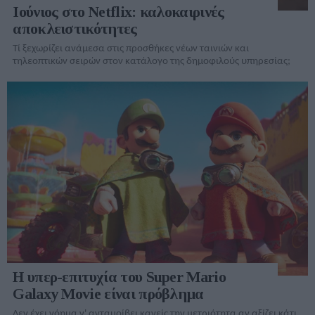
Ιούνιος στο Netflix: καλοκαιρινές
αποκλειστικότητες
Τί ξεχωρίζει ανάμεσα στις προσθήκες νέων ταινιών και
τηλεοπτικών σειρών στον κατάλογo της δημοφιλούς υπηρεσίας;
Η υπερ-επιτυχία του Super Mario
Galaxy Movie είναι πρόβλημα
Δεν έχει νόημα ν' ανταμοίβει κανείς την μετριότητα αν αξίζει κάτι