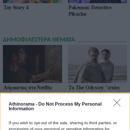
Toy Story 4
Pokemon: Detective
Pikachu
ΔΗΜΟΦΙΛΕΣΤΕΡΑ ΘΕΜΑΤΑ
Αύγουστος στο Netflix:
To The Odyssey "σπάει
καλοκαιρινές
ταμεία" παντού, στο σπίτι...
αποκλειστικότητες
του χρόνου
Athinorama -
Do Not Process My Personal
Information
If you wish to opt-out of the sale, sharing to third parties, or
processing of your personal or sensitive information for