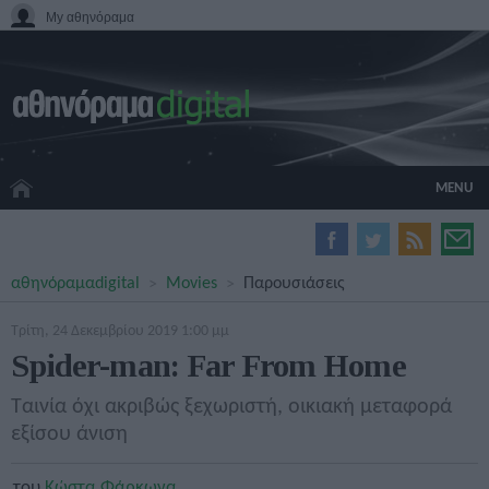
My αθηνόραμα
MENU
HOME CINEMA
αθηνόραμα
digital
Movies
Παρουσιάσεις
HARDWARE
GADGETS
Τρίτη, 24 Δεκεμβρίου 2019 1:00 μμ
MOVIES
Spider-man: Far From Home
TV
GAMES
Ταινία όχι ακριβώς ξεχωριστή, οικιακή μεταφορά
GUIDES
εξίσου άνιση
SPECIALS
του
Κώστα Φάρκωνα