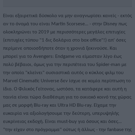
Είναι εξαιρετικά δύσκολο να μην αναγνωρίσει κανείς - εκτός
αν το όνομά του είναι Martin Scorsese... - στην Disney πως
ολοκληρώνει το 2019 με περισσότερες μεγάλες επιτυχίες
(επιτυχίες τύπου "1 δις δολάρια στο box office"!) απ' όσες
περίμενε οποιοσδήποτε όταν η χρονιά ξεκινούσε. Και
μπορεί για το Avengers: Endgame να είμασταν λίγο έως
πολύ βέβαιοι, όμως για την περιπέτεια του Spider-man με
την οποία "κλείνει" ουσιαστικά αυτός ο κύκλος φιλμ του
Marvel Cinematic Universe δεν ίσχυε σε καμία περίπτωση το
ίδιο. Ο Φιλικός Γείτονας, ωστόσο, τα κατάφερε και αυτή η
ταινία είναι τώρα διαθέσιμη για το οικιακό κοινό της χώρας
μας σε μορφή Blu-ray και Ultra HD Blu-ray. Είχαμε την
ευκαιρία να αξιολογήσουμε την δεύτερη, υπερυψηλής
ευκρίνειας εκδοχή. Είναι must-buy για όσους και όσες...
"την είχαν στο πρόγραμμα" ούτως ή άλλως - την fanbase της