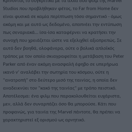
Κρίνοντάς το συγκριτικά με τα άλλα δύο φιλμ της Marvel
Studios που προβλήθηκαν φέτος, το Far from Home δεν
είναι φυσικά σε καμία περίπτωση τόσο σημαντικό - όμως
ακόμη και με αυτό ως δεδομένο, αποπνέει την εντύπωση
πως σεναριακά... ίσα-ίσα καταφέρνει να κρατήσει την
συνοχή που χρειάζεται ώστε να εξελιχθεί αξιοπρεπώς. Σε
αυτό δεν βοηθά, ολοφάνερα, ούτε ο βολικά απλοϊκός
τρόπος με τον οποίο σκιαγραφείται η μετάβαση του Peter
Parker από έναν ακόμη ανασφαλή έφηβο σε υπερήρωα
ικανό ν' αναλάβει την σωτηρία του κόσμου, ούτε η
"ανατροπή" στο δεύτερο μισό της ταινίας, η οποία δεν
αναδεικνύει τον "κακό της ταινίας" με τρόπο πειστικό.
Αποτέλεσμα: ένα φιλμ που παρακολουθείται ευχάριστα,
μεν, αλλά δεν συναρπάζει όσο θα μπορούσε. Κάτι που
προφανώς, για ταινία της Marvel πάντοτε, θα πρέπει να
χαρακτηριστεί εξ ορισμού ως αρνητικό.