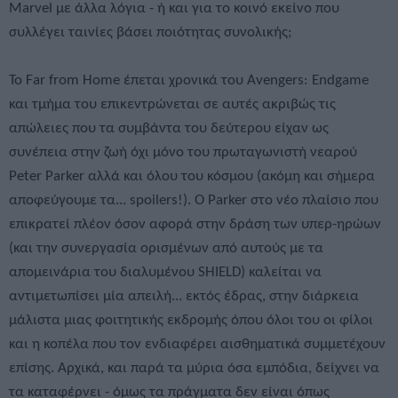
Marvel με άλλα λόγια - ή και για το κοινό εκείνο που
συλλέγει ταινίες βάσει ποιότητας συνολικής;
To Far from Home έπεται χρονικά του Avengers: Endgame
και τμήμα του επικεντρώνεται σε αυτές ακριβώς τις
απώλειες που τα συμβάντα του δεύτερου είχαν ως
συνέπεια στην ζωή όχι μόνο του πρωταγωνιστή νεαρού
Peter Parker αλλά και όλου του κόσμου (ακόμη και σήμερα
αποφεύγουμε τα... spoilers!). Ο Parker στο νέο πλαίσιο που
επικρατεί πλέον όσον αφορά στην δράση των υπερ-ηρώων
(και την συνεργασία ορισμένων από αυτούς με τα
απομεινάρια του διαλυμένου SHIELD) καλείται να
αντιμετωπίσει μία απειλή... εκτός έδρας, στην διάρκεια
μάλιστα μιας φοιτητικής εκδρομής όπου όλοι του οι φίλοι
και η κοπέλα που τον ενδιαφέρει αισθηματικά συμμετέχουν
επίσης. Αρχικά, και παρά τα μύρια όσα εμπόδια, δείχνει να
τα καταφέρνει - όμως τα πράγματα δεν είναι όπως