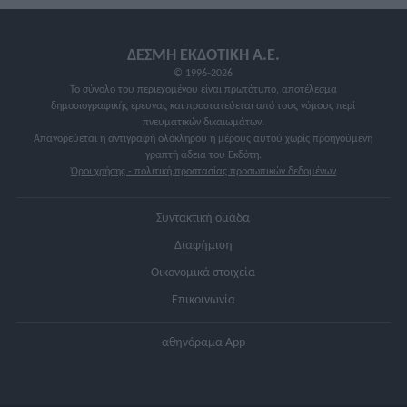
ΔΕΣΜΗ ΕΚΔΟΤΙΚΗ A.E.
© 1996-2026
Το σύνολο του περιεχομένου είναι πρωτότυπο, αποτέλεσμα
δημοσιογραφικής έρευνας και προστατεύεται από τους νόμους περί
πνευματικών δικαιωμάτων.
Απαγορεύεται η αντιγραφή ολόκληρου ή μέρους αυτού χωρίς προηγούμενη
γραπτή άδεια του Εκδότη.
Όροι χρήσης - πολιτική προστασίας προσωπικών δεδομένων
Συντακτική ομάδα
Διαφήμιση
Οικονομικά στοιχεία
Επικοινωνία
αθηνόραμα App