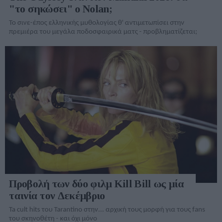
"το σηκώσει" ο Nolan;
Το σινε-έπος ελληνικής μυθολογίας θ' αντιμετωπίσει στην
πρεμιέρα του μεγάλα ποδοσφαιρικά ματς - προβληματίζεται;
Προβολή των δύο φιλμ Kill Bill ως μία
ταινία τον Δεκέμβριο
Ta cult hits του Tarantino στην... αρχική τους μορφή για τους fans
του σκηνοθέτη - και όχι μόνο