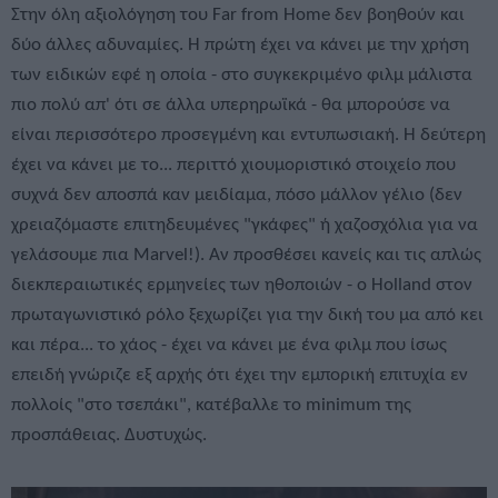
Στην όλη αξιολόγηση του Far from Home δεν βοηθούν και
δύο άλλες αδυναμίες. Η πρώτη έχει να κάνει με την χρήση
των ειδικών εφέ η οποία - στο συγκεκριμένο φιλμ μάλιστα
πιο πολύ απ' ότι σε άλλα υπερηρωϊκά - θα μπορούσε να
είναι περισσότερο προσεγμένη και εντυπωσιακή. Η δεύτερη
έχει να κάνει με το... περιττό χιουμοριστικό στοιχείο που
συχνά δεν αποσπά καν μειδίαμα, πόσο μάλλον γέλιο (δεν
χρειαζόμαστε επιτηδευμένες "γκάφες" ή χαζοσχόλια για να
γελάσουμε πια Marvel!). Αν προσθέσει κανείς και τις απλώς
διεκπεραιωτικές ερμηνείες των ηθοποιών - ο Holland στον
πρωταγωνιστικό ρόλο ξεχωρίζει για την δική του μα από κει
και πέρα... το χάος - έχει να κάνει με ένα φιλμ που ίσως
επειδή γνώριζε εξ αρχής ότι έχει την εμπορική επιτυχία εν
πολλοίς "στο τσεπάκι", κατέβαλλε το minimum της
προσπάθειας. Δυστυχώς.