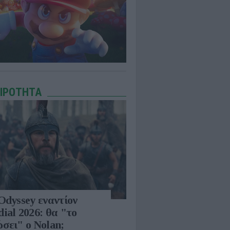
ΑΙΡΟΤΗΤΑ
Odyssey εναντίον
ial 2026: θα "το
σει" ο Nolan;