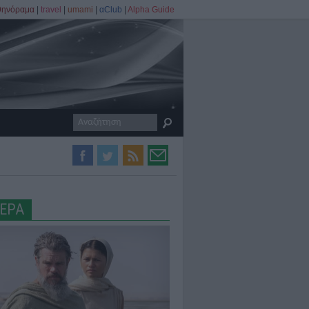
θηνόραμα
|
travel
|
umami
|
αClub
|
Alpha Guide
ΕΡΑ