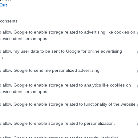
Out
 χαρακτήρων από τα μισά της ταινίας και μετά. Είναι
Η Ne
ey στηρίζεται σε αναδρομές στο παρελθόν για να
consents
υπέρ
 γυναικών, σε κάποια σημεία η πλοκή
o allow Google to enable storage related to advertising like cookies on
ντίζει να την επιταχύνει αμέσως μετά με σκηνές
Η υποψ
evice identifiers in apps.
σχεδίω
ό τους, ώστε να κρατά το ενδιαφέρον του θεατή
YouTub
o allow my user data to be sent to Google for online advertising
s.
ι χαρακτήρες του Birds of Prey να μην
to allow Google to send me personalized advertising.
 ακριβώς, όμως αυτό δεν έχει εν τέλει σημασία: η
εδίωξαν πάνω απ' όλα να συνδυάσουν την
o allow Google to enable storage related to analytics like cookies on
αιγιστική δράση, την απίθανη μουσική και το
evice identifiers in apps.
που να προκύπτει κάτι χαρακτηριστικά διαφορετικό
o allow Google to enable storage related to functionality of the website
μία αμφιβολία, προσφέροντας μία ταινία που δεν
Disn
ν Warner/DC, αλλά με καμία άλλη... γενικότερα στην
των 
o allow Google to enable storage related to personalization.
πετειών. Πολύχρωμη, λαμπερή, με εφέ απροκάλυπτα
Η Δικτ
πιτυχημένα, είναι μία ταινία συνειδητά και
Αμερικ
o allow Google to enable storage related to security, including