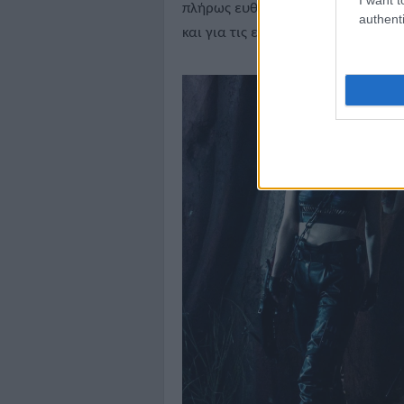
πλήρως ευθυγραμμισμένη με τον χα
authenti
και για τις ελάχιστες σκηνές που..