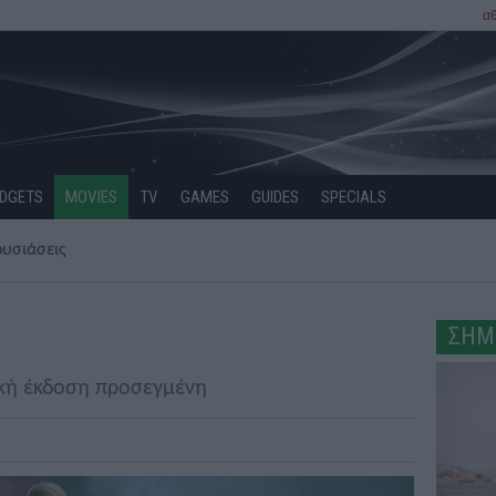
α
DGETS
MOVIES
TV
GAMES
GUIDES
SPECIALS
υσιάσεις
ΣΗΜ
ακή έκδοση προσεγμένη