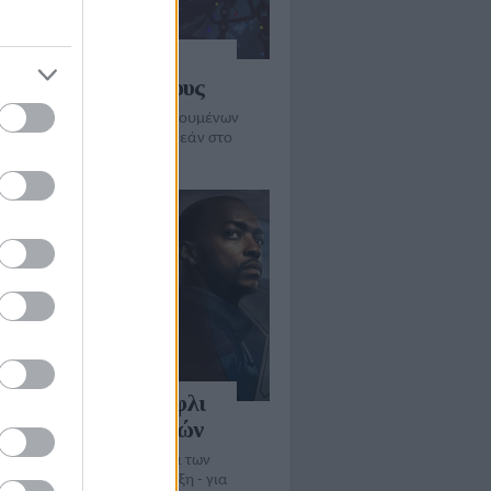
tflix προσφέρει το
οχο Nimona σε όλους
ήφια για Όσκαρ ταινία κινουμένων
ν του 2023 πλήρης και δωρεάν στο
e
ey Plus: στο κατώφλι
100 εκ. συνδρομητών
υακή ψυχαγωγική υπηρεσία των
ανών σε εκρηκτική ανάπτυξη - για