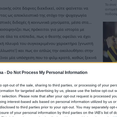
Το σινε
ριακής ούτε δάφνες διεκδικεί, ούτε φαίνεται να
αντιμε
ποδοσφ
οντας ως αποκλειστικό της στόχο την ψυχαγωγία
τικές διδαχές ή κοινωνικά μηνύματα, μέσα στα...
ποσαφηνίζει πως πρόκειται για μία ιστορία με
σε όλα τα επίπεδα, πως ο θεατής οφείλει να έχει
τική πλευρά του συγκεκριμένου χαρακτήρα (γνωστή
 άλλωστε!) και πως αν απλώς την ακολουθήσει στην
Είναι μία υπόσχεση που το φιλμ κρατά, καθώς ξεκινά
ταματά μέχρι το τέλος της ταινίας, φροντίζοντας να
Προβ
 διαλόγους σε διάρκεια μικρότερη του τυπικού.
ma -
Do Not Process My Personal Information
Bill 
λο, ποτέ βαρετό!
Δεκέ
to opt-out of the sale, sharing to third parties, or processing of your per
formation for targeted advertising by us, please use the below opt-out s
Ta cult
r selection. Please note that after your opt-out request is processed y
μορφή γ
eing interest-based ads based on personal information utilized by us or
μόνο
disclosed to third parties prior to your opt-out. You may separately opt-
losure of your personal information by third parties on the IAB’s list of