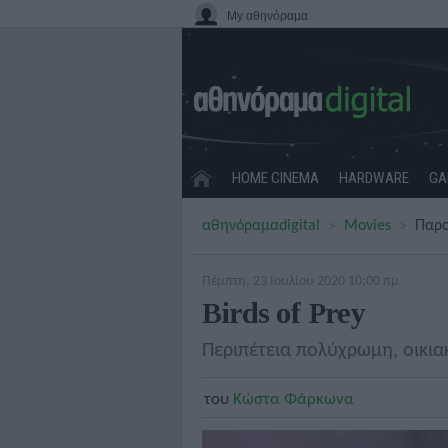
My αθηνόραμα
HOME CINEMA
HARDWARE
GA
αθηνόραμα
digital
Movies
Παρο
Πέμπτη, 23 Ιουλίου 2020 10:00 πμ
Birds of Prey
Περιπέτεια πολύχρωμη, οικι
του
Κώστα Φάρκωνα