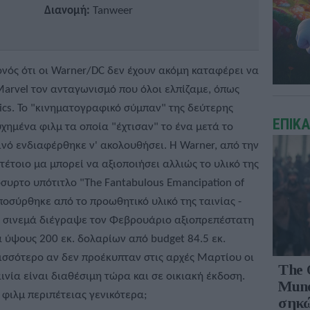
Διανομή:
Tanweer
γονός ότι οι Warner/DC δεν έχουν ακόμη καταφέρει να
Marvel τον ανταγωνισμό που όλοι ελπίζαμε, όπως
mics. To "κινηματογραφικό σύμπαν" της δεύτερης
ΕΠΙΚ
υχημένα φιλμ τα οποία "έχτισαν" το ένα μετά το
νό ενδιαφέρθηκε ν' ακολουθήσει. Η Warner, από την
τέτοιο μα μπορεί να αξιοποιήσει αλλιώς το υλικό της
κρόσυρτο υπότιτλο "Τhe Fantabulous Emancipation of
οσύρθηκε από το προωθητικό υλικό της ταινίας -
τα σινεμά διέγραψε τον Φεβρουάριο αξιοπρεπέστατη
α ύψους 200 εκ. δολαρίων από budget 84.5 εκ.
ρισσότερο αν δεν προέκυπταν στις αρχές Μαρτίου οι
The 
ινία είναι διαθέσιμη τώρα και σε οικιακή έκδοση.
Mund
 φιλμ περιπέτειας γενικότερα;
σηκώ