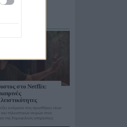
ορεί να την διατηρήσει;
Α / ΣΧΟΛΙΑ
υστος στο Netflix:
καιρινές
λειστικότητες
ρίζει ανάμεσα στις προσθήκες νέων
 και τηλεοπτικών σειρών στον
γo της δημοφιλούς υπηρεσίας;