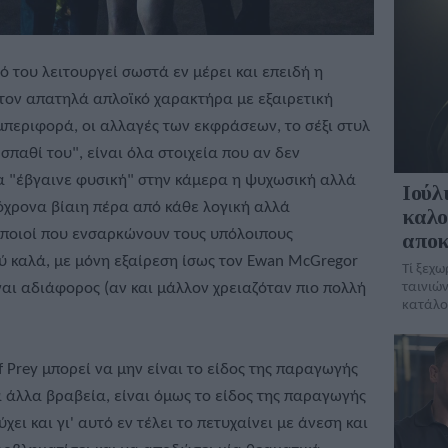
λό του λειτουργεί σωστά εν μέρει και επειδή η
τον απατηλά απλοϊκό χαρακτήρα με εξαιρετική
υμπεριφορά, οι αλλαγές των εκφράσεων, το σέξι στυλ
 σπαθί του", είναι όλα στοιχεία που αν δεν
θα "έβγαινε φυσική" στην κάμερα η ψυχωσική αλλά
Ιούλι
χρονα βίαιη πέρα από κάθε λογική αλλά
καλο
οποιοί που ενσαρκώνουν τους υπόλοιπους
αποκ
ύ καλά, με μόνη εξαίρεση ίσως τον Ewan McGregor
Τί ξεχω
ναι αδιάφορος (αν και μάλλον χρειαζόταν πιο πολλή
ταινιών
κατάλο
f Prey μπορεί να μην είναι το είδος της παραγωγής
 άλλα βραβεία, είναι όμως το είδος της παραγωγής
ύχει και γι' αυτό εν τέλει το πετυχαίνει με άνεση και