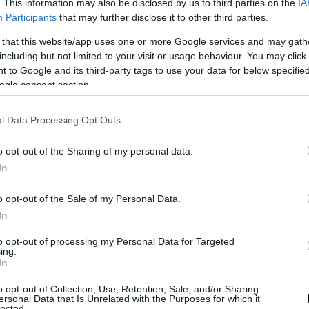
. This information may also be disclosed by us to third parties on the
IA
Participants
that may further disclose it to other third parties.
 that this website/app uses one or more Google services and may gath
including but not limited to your visit or usage behaviour. You may click 
 to Google and its third-party tags to use your data for below specifi
ogle consent section.
Το 2
l Data Processing Opt Outs
Beyo
στα 
o opt-out of the Sharing of my personal data.
In
Αργεί π
animati
αποτέλ
o opt-out of the Sale of my Personal Data.
In
όθεση βρίσκει την Harley Quinn σε φάση...
to opt-out of processing my Personal Data for Targeted
ing.
ον χωρισμό της με τον Joker όταν άθελά της
In
εαρής κοπέλας από τον αρχιεγκληματία της πόλης.
o opt-out of Collection, Use, Retention, Sale, and/or Sharing
νομικός και μία σωματοφύλακας του αρχιεγκληματία,
ersonal Data that Is Unrelated with the Purposes for which it
 που αναζητά εκδίκηση για τους δικούς της λόγους
lected.