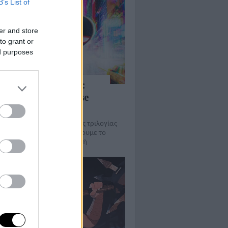
B’s List of
er and store
to grant or
ed purposes
027 το Spider-Man:
nd the Spider-Verse
σινεμά
ολύ το τελευταίο μέρος της τριλογίας
on της Sony Pictures, ελπίζουμε το
εσμα να αξίζει την αναμονή