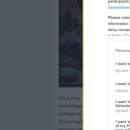
participants
Downstream 
Please note
information 
deny consent
in below Go
Persona
I want t
Opted 
I want t
Opted 
Όπως λέμε "για την ιστορία": η υπ
I want 
Advertis
συναισθηματικής ανάρρωσης από τ
Opted 
εμπλέκεται στην αναζήτηση μιας ν
I want t
Το ίδιο κορίτσι αναζητά μία αστυ
of my P
ενώ μία επαγγελματίας δολοφόνος
was col