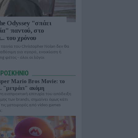
he Odyssey "σπάει
ία" παντού, στο
... του χρόνου
 ταινία του Christopher Nolan δεν θα
ιαθέσιμη για αγορά, ενοικίαση ή
ng φέτος - όλοι οι λόγοι
ΠΡΟΣΚΗΝΙΟ
per Mario Bros Movie: το
.. "μετράει" ακόμη
η εισπρακτική επιτυχία του απόδειξη
μης των brands, σημαίνει όμως κάτι
 τις μεταφορές από video games
ά;