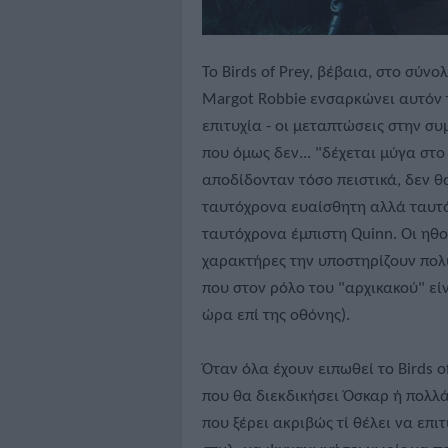
Το Birds of Prey, βέβαια, στο σύνο
Margot Robbie ενσαρκώνει αυτόν 
επιτυχία - οι μεταπτώσεις στην σ
που όμως δεν... "δέχεται μύγα στο
αποδίδονταν τόσο πειστικά, δεν 
ταυτόχρονα ευαίσθητη αλλά ταυτό
ταυτόχρονα έμπιστη Quinn. Οι ηθ
χαρακτήρες την υποστηρίζουν πολ
που στον ρόλο του "αρχικακού" εί
ώρα επί της οθόνης).
Όταν όλα έχουν ειπωθεί το Birds o
που θα διεκδικήσει Όσκαρ ή πολλά
που ξέρει ακριβώς τί θέλει να επιτ