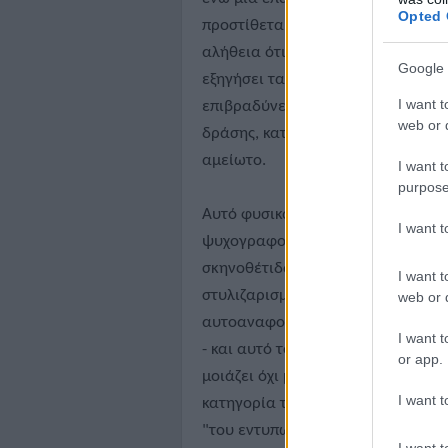
Opted 
προστίθεται σε αυτό το... μπαλέτο
αλήθεια ότι, καθώς το Birds of Pr
Google 
εξηγήσει τα κίνητρα των τεσσάρων
I want t
επιβραδύνεται - το φιλμ όμως φρο
web or d
δράσης, καταδίωξης ή... συνδυασμ
αμείωτο.
I want t
purpose
Αυτό φυσικά έχει ως αποτέλεσμα ο
I want 
ψυχογραφούνται με... λεπτομέρεια
σκηνοθέτιδα και οι παραγωγοί επ
I want t
στυλιζαρισμένη αισθητική, την κατ
web or d
αυτοαναφορικό χιούμορ με τρόπο 
I want t
- και αυτό το κατάφεραν χωρίς κα
or app.
μοιάζει όχι μόνο με καμία άλλη τω
I want t
κατηγορία των υπερηρωϊκών περι
"του εντυπωσιασμού" αλλά άκρως ε
I want t