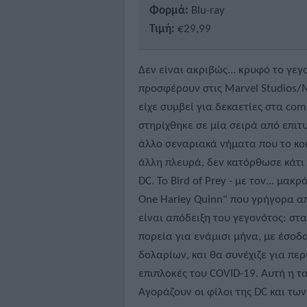
Φορμά:
Blu-ray
Τιμή:
€29,99
Δεν είναι ακριβώς... κρυφό το γε
προσφέρουν στις Marvel Studios/
είχε συμβεί για δεκαετίες στα co
στηρίχθηκε σε μία σειρά από επιτ
άλλο σεναριακά νήματα που το κοι
άλλη πλευρά, δεν κατόρθωσε κάτι 
DC. Το Bird of Prey - με τον... μα
One Harley Quinn" που γρήγορα απ
είναι απόδειξη του γεγονότος: σ
πορεία για ενάμισι μήνα, με έσοδ
δολαρίων, και θα συνέχιζε για πε
επιπλοκές του COVID-19. Αυτή η τα
Αγοράζουν οι φίλοι της DC και των