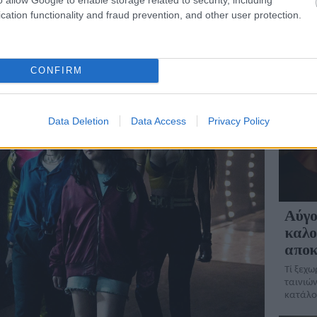
ρακτήρα της Harley Quinn. Με ό,τι αυτό σημαίνει
πόσο μπ
cation functionality and fraud prevention, and other user protection.
. δεν λειτουργούν ενίοτε!
ΘΕΜΑΤ
CONFIRM
Data Deletion
Data Access
Privacy Policy
Αύγο
καλο
αποκ
Τί ξεχω
ταινιών
κατάλο