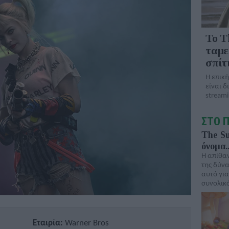
To T
ταμε
σπίτι
Η επική
είναι δ
streami
ΣΤΟ 
The Su
όνομα.
Η απίθαν
της δύνα
αυτό για
συνολικ
Εταιρία:
Warner Bros