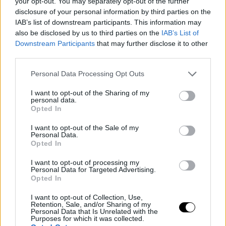
your opt-out. You may separately opt-out of the further
disclosure of your personal information by third parties on the
Galaxy Fold: υπάρχει πια
Windows 7, Windows 8.1:
IAB’s list of downstream participants. This information may
πολυτέλεια για προϊόντα...
συνταξιοδότηση επίσημη
also be disclosed by us to third parties on the
IAB’s List of
έκδοσης 1.0;
Downstream Participants
that may further disclose it to other
third parties.
Please note that this website/app uses one or more Google
Personal Data Processing Opt Outs
ΣΗΜΕΡΑ
services and may gather and store information including but
not limited to your visit or usage behaviour. You may click to
I want to opt-out of the Sharing of my
personal data.
grant or deny consent to Google and its third-party tags to
Opted In
use your data for below specified purposes in below Google
consent section.
I want to opt-out of the Sale of my
Personal Data.
Opted In
I want to opt-out of processing my
Personal Data for Targeted Advertising.
Opted In
I want to opt-out of Collection, Use,
Retention, Sale, and/or Sharing of my
Personal Data that Is Unrelated with the
Purposes for which it was collected.