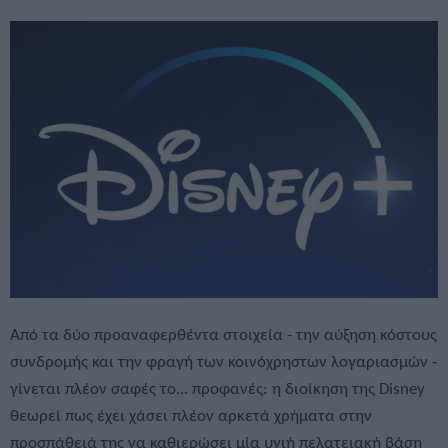
Από τα δύο προαναφερθέντα στοιχεία - την αύξηση κόστους
συνδρομής και την φραγή των κοινόχρηστων λογαριασμών -
γίνεται πλέον σαφές το... προφανές: η διοίκηση της Disney
θεωρεί πως έχει χάσει πλέον αρκετά χρήματα στην
προσπάθειά της να καθιερώσει μία υγιή πελατειακή βάση