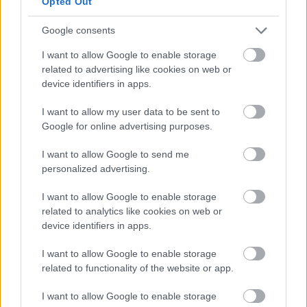
Opted Out
Ελληνική αγορά streaming: η παρούσα
εικόνα
Google consents
Ποιά είναι σήμερα τα μερίδια αγοράς των Δικτυακών υπηρεσιών
I want to allow Google to enable storage
ψυχαγωγίας που λειτουργούν επίσημα στην χώρα μας;
related to advertising like cookies on web or
device identifiers in apps.
ΣΤΟ ΠΡΟΣΚΗΝΙΟ
Ζημιογόνο κατά ένα δις τον χρόνο το Apple TV Plus
I want to allow my user data to be sent to
Η Δικτυακή υπηρεσία περιεχομένου της Apple δεν είναι εμπορικά
Google for online advertising purposes.
επιτυχημένη, παραμένει όμως σημαντική
I want to allow Google to send me
personalized advertising.
I want to allow Google to enable storage
related to analytics like cookies on web or
device identifiers in apps.
I want to allow Google to enable storage
related to functionality of the website or app.
I want to allow Google to enable storage