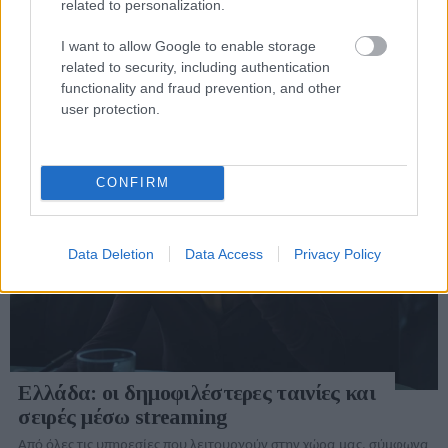
related to personalization.
I want to allow Google to enable storage
related to security, including authentication
functionality and fraud prevention, and other
ΘΕΜΑΤΑ / ΣΧΟΛΙΑ
user protection.
CONFIRM
Data Deletion
Data Access
Privacy Policy
Ελλάδα: οι δημοφιλέστερες ταινίες και
σειρές μέσω streaming
Από όλες τις υπηρεσίες που λειτουργούν στην χώρα μας, σύμφωνα