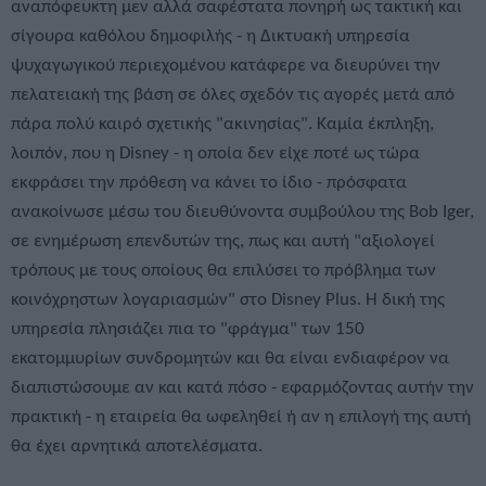
αναπόφευκτη μεν αλλά σαφέστατα πονηρή ως τακτική και
σίγουρα καθόλου δημοφιλής - η Δικτυακή υπηρεσία
ψυχαγωγικού περιεχομένου κατάφερε να διευρύνει την
πελατειακή της βάση σε όλες σχεδόν τις αγορές μετά από
πάρα πολύ καιρό σχετικής "ακινησίας". Καμία έκπληξη,
λοιπόν, που η Disney - η οποία δεν είχε ποτέ ως τώρα
εκφράσει την πρόθεση να κάνει το ίδιο - πρόσφατα
ανακοίνωσε μέσω του διευθύνoντα συμβούλου της Bob Iger,
σε ενημέρωση επενδυτών της, πως και αυτή "αξιολογεί
τρόπους με τους οποίους θα επιλύσει το πρόβλημα των
κοινόχρηστων λογαριασμών" στο Disney Plus. Η δική της
υπηρεσία πλησιάζει πια το "φράγμα" των 150
εκατομμυρίων συνδρομητών και θα είναι ενδιαφέρον να
διαπιστώσουμε αν και κατά πόσο - εφαρμόζοντας αυτήν την
πρακτική - η εταιρεία θα ωφεληθεί ή αν η επιλογή της αυτή
θα έχει αρνητικά αποτελέσματα.