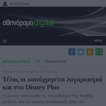
My αθηνόραμα
MENU
HOME CINEMA
αθηνόραμα
digital
TV
Επικαιρότητα
HARDWARE
GADGETS
Παρασκευή, 8 Σεπτεμβρίου 2023 6:10 μμ
MOVIES
Τέλος οι κοινόχρηστοι λογαριασμοί
TV
και στο Disney Plus
GAMES
GUIDES
Η Disney ακολουθεί το παράδειγμα της Netflix,
SPECIALS
αυξάνει και το κόστος συνδρομής από τον