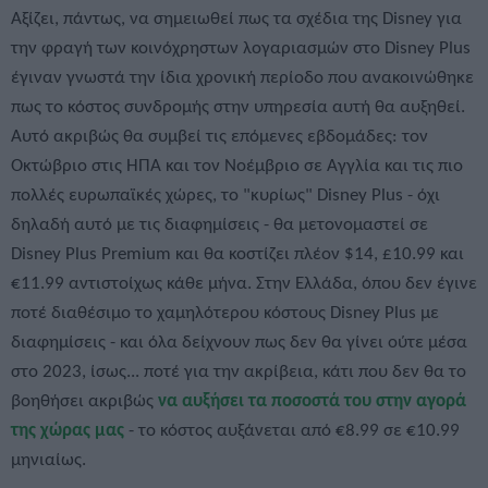
Αξίζει, πάντως, να σημειωθεί πως τα σχέδια της Disney για
την φραγή των κοινόχρηστων λογαριασμών στο Disney Plus
έγιναν γνωστά την ίδια χρονική περίοδο που ανακοινώθηκε
πως το κόστος συνδρομής στην υπηρεσία αυτή θα αυξηθεί.
Αυτό ακριβώς θα συμβεί τις επόμενες εβδομάδες: τον
Οκτώβριο στις ΗΠΑ και τον Νοέμβριο σε Αγγλία και τις πιο
πολλές ευρωπαϊκές χώρες, το "κυρίως" Disney Plus - όχι
δηλαδή αυτό με τις διαφημίσεις - θα μετονομαστεί σε
Disney Plus Premium και θα κοστίζει πλέον $14, £10.99 και
€11.99 αντιστοίχως κάθε μήνα. Στην Ελλάδα, όπου δεν έγινε
ποτέ διαθέσιμο το χαμηλότερου κόστους Disney Plus με
διαφημίσεις - και όλα δείχνουν πως δεν θα γίνει ούτε μέσα
στο 2023, ίσως... ποτέ για την ακρίβεια, κάτι που δεν θα το
βοηθήσει ακριβώς
να αυξήσει τα ποσοστά του στην αγορά
της χώρας μας
- το κόστος αυξάνεται από €8.99 σε €10.99
μηνιαίως.