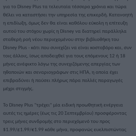
για το Disney Plus τα τελευταία τέσσερα χρόνια και τώρα
θέλει να καταστήσει την υπηρεσία της επικερδή. Κατανοητή
η επιδίωξη, όμως δεν θα είναι καθόλου εύκολη η επίτευξη
αυτού του στόχου χωρίς η Disney να διατηρεί παράλληλα
σταθερή ροή νέου περιεχομένου στην βιβλιοθήκη του
Disney Plus - κάτι που συνεχίζει να είναι κοστοβόρο και, συν
τοις άλλοις, ίσως αποδειχθεί για τους επόμενους 12 ή 18
μήνες ανέφικτο λόγω της συνεχιζόμενης απεργίας των
ηθοποιών και σεναριογράφων στις ΗΠΑ, η οποία έχει
επιβραδύνει ή παύσει πλήρως πάρα πολλές παραγωγές
μέχρι στιγμής.
Το Disney Plus "τρέχει" μία ειδική προωθητική ενέργεια
αυτές τις ημέρες (έως τις 20 Σεπτεμβρίου) προσφέροντας
τρεις μήνες συνδρομής στο περιεχόμενό του προς
$1.99/£1.99/€1.99 κάθε μήνα, προφανώς ευελπιστώντας