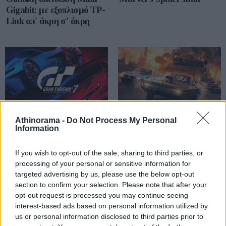
Gigabit: με εξοπλισμό TP-
Link απ' άκρη σ' άκρη
Athinorama -
Do Not Process My Personal
Gran Turismo 7: ξεκινούν
Fast and Furious
Information
οι προπαραγγελίες
Crossroads: αντί να
παρακολουθείς, παίξε!
If you wish to opt-out of the sale, sharing to third parties, or
processing of your personal or sensitive information for
targeted advertising by us, please use the below opt-out
section to confirm your selection. Please note that after your
opt-out request is processed you may continue seeing
interest-based ads based on personal information utilized by
us or personal information disclosed to third parties prior to