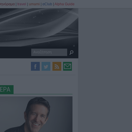
θηνόραμα
|
travel
|
umami
|
αClub
|
Alpha Guide
ΕΡΑ