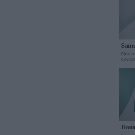
Sams
Εξελικ
ασφαλή
Hono