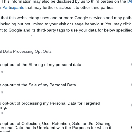
. This information may also be disclosed by us to third parties on the
IA
Participants
that may further disclose it to other third parties.
 that this website/app uses one or more Google services and may gath
including but not limited to your visit or usage behaviour. You may click 
Black
Στην παρούσα
iPhone σειρά 17:
 to Google and its third-party tags to use your data for below specifi
5:
τους μορφή, τα
άνιση εξέλιξη, όχι
ogle consent section.
βίωσης
iPhone "το
αρκετή
τερμάτισαν"
l Data Processing Opt Outs
Nova
κινη
o opt-out of the Sharing of my personal data.
προγ
In
Ποιοτι
Interne
o opt-out of the Sale of my Personal Data.
συνδρομ
θμοί
Το iPhone Air
To iPhone 16e
In
έρχεται, το
είναι ένα iPhone
to opt-out of processing my Personal Data for Targeted
σμένα
χρειαζόμαστε
14 με... ολίγη από
ing.
εν
όμως;
AI
In
ple
o opt-out of Collection, Use, Retention, Sale, and/or Sharing
ersonal Data that Is Unrelated with the Purposes for which it
lected.