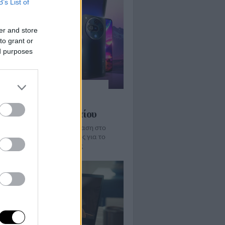
B’s List of
er and store
to grant or
ed purposes
: δωρεάν tablet ή
τά με επιλεγμένα
ράμματα συμβολαίου
κές συσκευές 5G για πρόσβαση στο
t οπουδήποτε, δίχως κόστος για το
ητικό κοινό της εταιρείας