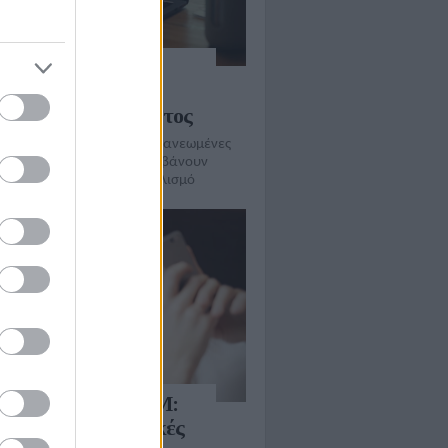
MOTE 5G WiFi:
υακή πρόσβαση
ού με προσιτό κόστος
ύτητες έως 300Mbps και ανανεωμένες
ές συνδρομής που περιλαμβάνουν
 και τον απαραίτητο εξοπλισμό
MOTE TELEKOM:
εποχή στις ελληνικές