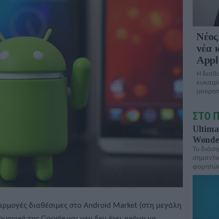
Νέος
νέα 
Appl
Η διαδο
ευκαιρ
μακρο
ΣΤΟ 
Ultima
Wonde
To διάση
σημαντι
φορητών
ρμογές διαθέσιμες στο Android Market (στη μεγάλη
υργικό της Google ναι μεν δεν έχει ακόμη να