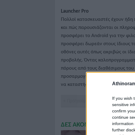
Launcher Pro
Πολλοί κατασκευαστές έχουν ήδη 
και πώς παρουσιάζονται οι πληροφ
προσφέρει το Android για την φιλο
προσφέρει δωρεάν στους ίδιους τ
οθόνες αυτές όπως ακριβώς οι ίδι
προβολής. Όντας καλοπρογραμματι
πόρους από τους διαθέσιμους του 
προσαρμογή του με τη χρήση διαφο
Athinora
να καταστήσει κάποιος το κινητό τ
If you wish 
< Προηγούμενη σελίδα
sensitive in
confirm you
continue se
information 
ΔΕΣ ΑΚΟΜΗ
further disc