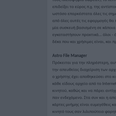
επιδείξει το εύρος π.χ. της αντίστ
ωστόσο επαρκέστατα όλες τις σημα
από όλες αυτές τις εφαρμογές θα 
μία συσκευή βασισμένη σε κάποια
εγκαταστήσουν πρακτικά... όλοι - ό
δέκα που και χρήσιμες είναι, και π
Astro File Manager
Πρόκειται για την πληρέστερη, αυ
την απευθείας διαχείριση των αρχε
ο χρήστης έχει αποθηκεύσει στο κ
κάθε είδους αρχείο από το Interne
κινητού, καθώς και να πάρει αντ
παν ενδεχόμενο. Στα συν και η απ
κάρτες μνήμης είναι ευμεγέθεις κα
κινητό τους σαν λιλιπούτειο φορη