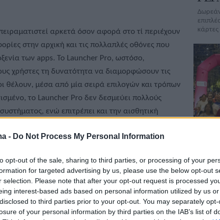
Δωρεάν
επιπλέ
κάρτες
πειραματιστεί αρκετά όσον αφορά στο τί περιέχουν
ορίες στην αρχική και τις πολλαπλές οθόνες που
ξενία των apps. Το Launcher Pro, ωστόσο,
ους χρήστες τη δυνατότητα να διαμορφώσουν τις
οι θέλουν, μέσα από μία σειρά επιλογών και τρόπων
σμένο, το Launcher Pro δεν δεσμεύει πολλούς
συστήματος, ενώ επιτρέπει και την αισθητική
ρετικών θεμάτων (skins). Αν υπάρχει ένας τρόπος
ma -
Do Not Process My Personal Information
ου με Android μοναδικό, είναι αυτός!
Επιτ
42ος
to opt-out of the sale, sharing to third parties, or processing of your per
Αθήν
1/ 4
Επόμενη σελίδα >
formation for targeted advertising by us, please use the below opt-out s
COS
r selection. Please note that after your opt-out request is processed y
Για πρ
eing interest-based ads based on personal information utilized by us or
Αγώνα 
disclosed to third parties prior to your opt-out. You may separately opt-
losure of your personal information by third parties on the IAB’s list of