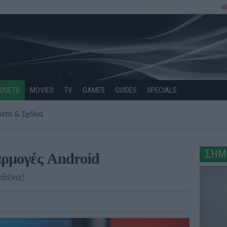
α
DGETS
MOVIES
TV
GAMES
GUIDES
SPECIALS
ατα & Σχόλια
ΣΗΜ
αρμογές Android
αθένα!