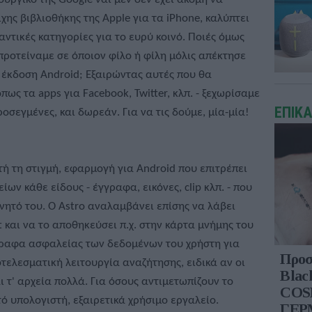
οιχης βιβλιοθήκης της Αpple για τα iPhone, καλύπτει
ντικές κατηγορίες για το ευρύ κοινό. Ποιές όμως
προτείναμε σε όποιον φίλο ή φίλη μόλις απέκτησε
 έκδοση Android; Εξαιρώντας αυτές που θα
πως τα apps για Facebook, Twitter, κλπ. - ξεχωρίσαμε
ΕΠΙΚ
ροσεγμένες, και δωρεάν. Για να τις δούμε, μία-μία!
τή τη στιγμή, εφαρμογή για Android που επιτρέπει
ίων κάθε είδους - έγγραφα, εικόνες, clip κλπ. - που
ινητό του. Ο Astro αναλαμβάνει επίσης να λάβει
t και να το αποθηκεύσει π.χ. στην κάρτα μνήμης του
ίγραφα ασφαλείας των δεδομένων του χρήστη για
Προσ
οτελεσματική λειτουργία αναζήτησης, ειδικά αν οι
Blac
ι τ' αρχεία πολλά. Για όσους αντιμετωπίζουν το
COS
τό υπολογιστή, εξαιρετικά χρήσιμο εργαλείο.
ΓΕΡ