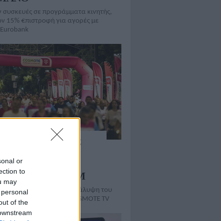
 συσκευές σε προγράμματα κινητής,
ον 15% €πιστροφή για αγορές με
 Eurobank
υχής ο Αυθεντικός
 Μαραθώνιος της
sonal or
ας με χορηγό την
ection to
MOTE TELEKOM
ou may
ώτη φορά και τηλεοπτική κάλυψη του
 personal
Δρόμου 5 χλμ. από την COSMOTE TV
out of the
 downstream