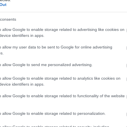
Α
Out
COS
consents
Δικτ
o allow Google to enable storage related to advertising like cookies on
παντ
evice identifiers in apps.
yssey
Το PlayStation
Οι αυξήσεις τιμών
Σε ταχ
εία"
εστιάζει ξανά εκεί
του PS5 κακά νέα
επιλογ
o allow my user data to be sent to Google for online advertising
δωρεάν
σπίτι...
που θέλει το κοινό
για όλους - και για
s.
του
την Sony
to allow Google to send me personalized advertising.
o allow Google to enable storage related to analytics like cookies on
evice identifiers in apps.
o allow Google to enable storage related to functionality of the website
pider-
Gran Turismo 7:
Gran Turismo
ξεκινούν οι
PSP
COS
o allow Google to enable storage related to personalization.
προπαραγγελίες
νέα 
o allow Google to enable storage related to security, including