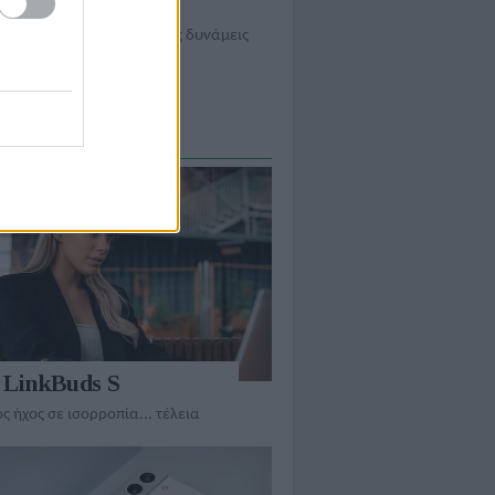
πικοινωνίες
ρυφαία brands ενώνουν τις δυνάμεις
ΣΙΑΣΕΙΣ
 LinkBuds S
 ήχος σε ισορροπία... τέλεια