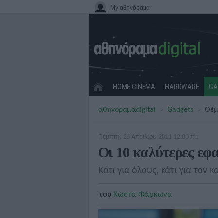
My αθηνόραμα
HOME CINEMA
HARDWARE
GA
αθηνόραμα
digital
Gadgets
Θέμ
Πέμπτη, 28 Απριλίου 2011 12:00 πμ
Οι 10 καλύτερες εφ
Κάτι για όλους, κάτι για τον κ
του
Κώστα Φάρκωνα