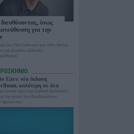
 διευθύνοντας, ίσως
κατεύθυνση για την
e
χή του Tim Cook από τον John Ternus
ία για μεγάλες αλλαγές
πρόθεσμα
ΠΡΟΣΚΗΝΙΟ
te Ears: νέα έκδοση
rBoom, καλύτερη σε όλα
μο brand ήχου της Logitech βελτιώνει
κά την σειρά των βραβευμένων
 ηχείων του