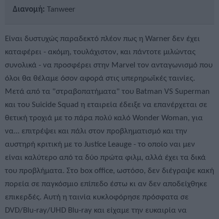
Διανομή:
Tanweer
Είναι δυστυχώς παραδεκτό πλέον πως η Warner δεν έχει
καταφέρει - ακόμη, τουλάχιστον, και πάντοτε μιλώντας
συνολικά - να προσφέρει στην Marvel τον ανταγωνισμό που
όλοι θα θέλαμε όσον αφορά στις υπερηρωϊκές ταινίες.
Μετά από τα "στραβοπατήματα" του Batman VS Superman
και του Suicide Squad η εταιρεία έδειξε να επανέρχεται σε
θετική τροχιά με το πάρα πολύ καλό Wonder Woman, για
να... επιτρέψει και πάλι στον προβληματισμό και την
αυστηρή κριτική με το Justice Leauge - το οποίο ναι μεν
είναι καλύτερο από τα δύο πρώτα φιλμ, αλλά έχει τα δικά
του προβλήματα. Στο box office, ωστόσο, δεν διέγραψε κακή
πορεία σε παγκόσμιο επίπεδο έστω κι αν δεν αποδείχθηκε
επικερδές. Αυτή η ταινία κυκλοφόρησε πρόσφατα σε
DVD/Blu-ray/UHD Blu-ray και είχαμε την ευκαιρία να