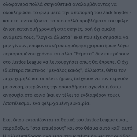
ολοφάνερα πολλά σκηνοθετικά αναλαμβάνοντας να
ολοκληρώσει το φιλμ μετά την αποπομπή του Zack Snyder -
και εκεί εντοπίζονται τα πιο πολλά προβλήματα του φιλμ:
άνιση κατανομή χρονική στις σκηνές, ροή όχι ομαλή
ανάμεσά τους, "λογικά άλματα" εκεί που είχε σημασία να
μην γίνουν, επιφανειακή σκιαγράφηση χαρακτήρων λόγω
περιορισμένου χρόνου και άλλα "θέματα" δεν επιτρέπουν
στο Justice League να λειτουργήσει όπως θα έπρεπε. Ο όχι
ιδιαίτερα πειστικός "μεγάλος κακός", άλλωστε, θέτει τον
πήχυ χαμηλά και οι πέντε ήρωες δείχνουν να τον περνούν
με άνεση, στερώντας την οποιαδήποτε αγωνία ή έστω
ανησυχία στο κοινό (και εν τέλει το ενδιαφέρον τους).
Αποτέλεσμα: ένα φιλμ-χαμένη ευκαιρία.
Εκεί όπου εντοπίζονται τα θετικά του Justice League είναι,
παραδόξως, "στα επιμέρους" και στο θέαμα αυτό καθ' αυτό.
Η αλληλεπίδραση ανάμεσα στους πέντε ήρωες της ομάδας