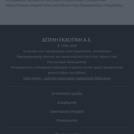
Τί ξεχωρίζει ανάμεσα στις προσθήκες νέων ταινιών και
τηλεοπτικών σειρών στον κατάλογo της δημοφιλούς υπηρεσίας;
ΔΕΣΜΗ ΕΚΔΟΤΙΚΗ A.E.
© 1996-2026
Το σύνολο του περιεχομένου είναι πρωτότυπο, αποτέλεσμα
δημοσιογραφικής έρευνας και προστατεύεται από τους νόμους περί
πνευματικών δικαιωμάτων.
Απαγορεύεται η αντιγραφή ολόκληρου ή μέρους αυτού χωρίς προηγούμενη
γραπτή άδεια του Εκδότη.
Όροι χρήσης - πολιτική προστασίας προσωπικών δεδομένων
Συντακτική ομάδα
Διαφήμιση
Οικονομικά στοιχεία
Επικοινωνία