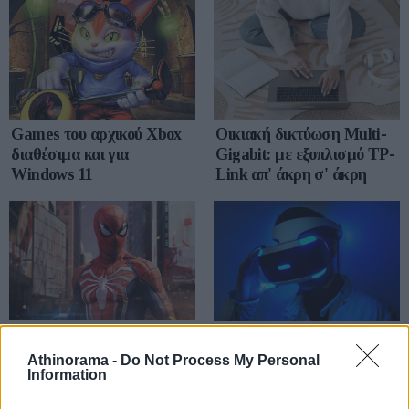
Games του αρχικού Xbox
Οικιακή δικτύωση Multi-
διαθέσιμα και για
Gigabit: με εξοπλισμό TP-
Windows 11
Link απ' άκρη σ' άκρη
Marvel's Spider-man
Νέο PlayStation VR στον
ορίζοντα, επίσημα
Athinorama -
Do Not Process My Personal
Information