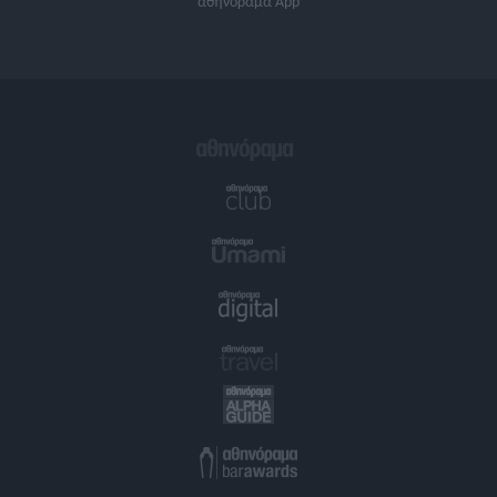
αθηνόραμα App