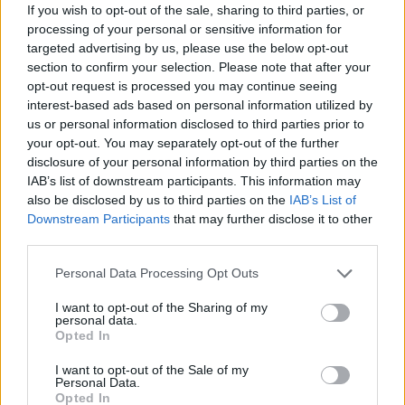
If you wish to opt-out of the sale, sharing to third parties, or
processing of your personal or sensitive information for
targeted advertising by us, please use the below opt-out
section to confirm your selection. Please note that after your
opt-out request is processed you may continue seeing
interest-based ads based on personal information utilized by
us or personal information disclosed to third parties prior to
Τον Μάιο τελικά η επόμενη
Galaxy Fold: υπάρχει πια
your opt-out. You may separately opt-out of the further
αναβάθμιση των Windows
πολυτέλεια για προϊόντα...
disclosure of your personal information by third parties on the
10
έκδοσης 1.0;
IAB’s list of downstream participants. This information may
also be disclosed by us to third parties on the
IAB’s List of
ΣΗΜΕΡΑ
Downstream Participants
that may further disclose it to other
third parties.
Please note that this website/app uses one or more Google
Personal Data Processing Opt Outs
services and may gather and store information including but
not limited to your visit or usage behaviour. You may click to
I want to opt-out of the Sharing of my
personal data.
grant or deny consent to Google and its third-party tags to
Opted In
use your data for below specified purposes in below Google
consent section.
I want to opt-out of the Sale of my
Personal Data.
Opted In