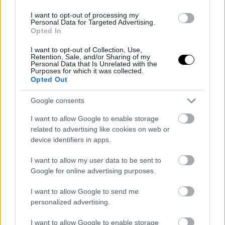
I want to opt-out of processing my
Personal Data for Targeted Advertising.
Opted In
To The Odyssey "σπάει ταμεία" παντού,
I want to opt-out of Collection, Use,
Retention, Sale, and/or Sharing of my
στο σπίτι... του χρόνου
Personal Data that Is Unrelated with the
Purposes for which it was collected.
Η επική ταινία του Christopher Nolan δεν θα είναι διαθέσιμη για
Opted Out
αγορά, ενοικίαση ή streaming φέτος - όλοι οι λόγοι
Google consents
ΣΤΟ ΠΡΟΣΚΗΝΙΟ
I want to allow Google to enable storage
The Super Mario Bros Movie: το όνομα... "μετράει"
related to advertising like cookies on web or
ακόμη
device identifiers in apps.
Η απίθανη εισπρακτική επιτυχία του απόδειξη της δύναμης των
brands, σημαίνει όμως κάτι αυτό για τις μεταφορές από video games
I want to allow my user data to be sent to
συνολικά;
Google for online advertising purposes.
I want to allow Google to send me
personalized advertising.
I want to allow Google to enable storage