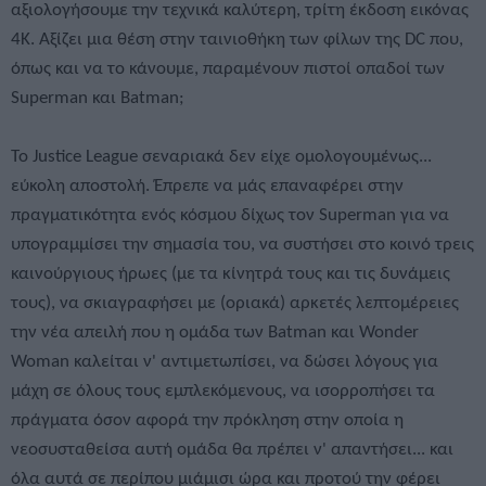
αξιολογήσουμε την τεχνικά καλύτερη, τρίτη έκδοση εικόνας
4Κ. Αξίζει μια θέση στην ταινιοθήκη των φίλων της DC που,
όπως και να το κάνουμε, παραμένουν πιστοί οπαδοί των
Superman και Batman;
Το Justice League σεναριακά δεν είχε ομολογουμένως...
εύκολη αποστολή. Έπρεπε να μάς επαναφέρει στην
πραγματικότητα ενός κόσμου δίχως τον Superman για να
υπογραμμίσει την σημασία του, να συστήσει στο κοινό τρεις
καινούργιους ήρωες (με τα κίνητρά τους και τις δυνάμεις
τους), να σκιαγραφήσει με (οριακά) αρκετές λεπτομέρειες
την νέα απειλή που η ομάδα των Batman και Wonder
Woman καλείται ν' αντιμετωπίσει, να δώσει λόγους για
μάχη σε όλους τους εμπλεκόμενους, να ισορροπήσει τα
πράγματα όσον αφορά την πρόκληση στην οποία η
νεοσυσταθείσα αυτή ομάδα θα πρέπει ν' απαντήσει... και
όλα αυτά σε περίπου μιάμισι ώρα και προτού την φέρει