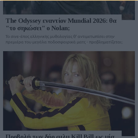
The Odyssey εναντίον Mundial 2026: θα
"το σηκώσει" ο Nolan;
Το σινε-έπος ελληνικής μυθολογίας θ' αντιμετωπίσει στην
πρεμιέρα του μεγάλα ποδοσφαιρικά ματς - προβληματίζεται;
Προβολή των δύο φιλμ Kill Bill ως μία