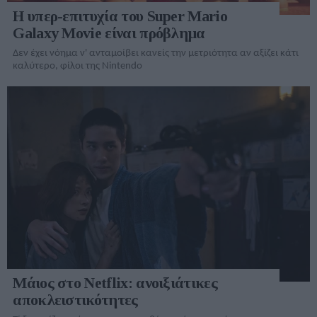
Η υπερ-επιτυχία του Super Mario
Galaxy Movie είναι πρόβλημα
Δεν έχει νόημα ν' ανταμοίβει κανείς την μετριότητα αν αξίζει κάτι
καλύτερο, φίλοι της Nintendo
Μάιος στο Netflix: ανοιξιάτικες
αποκλειστικότητες