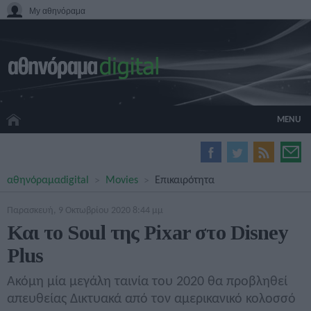
My αθηνόραμα
MENU
HOME CINEMA
αθηνόραμα
digital
Movies
Επικαιρότητα
HARDWARE
GADGETS
Παρασκευή, 9 Οκτωβρίου 2020 8:44 μμ
MOVIES
Και το Soul της Pixar στο Disney
TV
Plus
GAMES
GUIDES
Ακόμη μία μεγάλη ταινία του 2020 θα προβληθεί
SPECIALS
απευθείας Δικτυακά από τον αμερικανικό κολοσσό