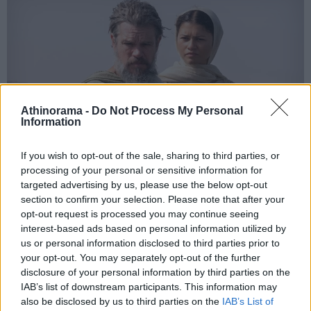
Athinorama -
Do Not Process My Personal
Information
If you wish to opt-out of the sale, sharing to third parties, or
processing of your personal or sensitive information for
To The Odyssey "σπάει ταμεία" παντού,
targeted advertising by us, please use the below opt-out
στο σπίτι... του χρόνου
section to confirm your selection. Please note that after your
opt-out request is processed you may continue seeing
Η επική ταινία του Christopher Nolan δεν θα είναι διαθέσιμη για
interest-based ads based on personal information utilized by
αγορά, ενοικίαση ή streaming φέτος - όλοι οι λόγοι
us or personal information disclosed to third parties prior to
your opt-out. You may separately opt-out of the further
ΣΤΟ ΠΡΟΣΚΗΝΙΟ
disclosure of your personal information by third parties on the
The Super Mario Bros Movie: το όνομα... "μετράει"
IAB’s list of downstream participants. This information may
ακόμη
also be disclosed by us to third parties on the
IAB’s List of