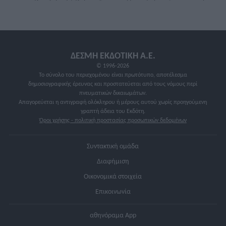
ΔΕΣΜΗ ΕΚΔΟΤΙΚΗ A.E.
© 1996-2026
Το σύνολο του περιεχομένου είναι πρωτότυπο, αποτέλεσμα
δημοσιογραφικής έρευνας και προστατεύεται από τους νόμους περί
πνευματικών δικαιωμάτων.
Απαγορεύεται η αντιγραφή ολόκληρου ή μέρους αυτού χωρίς προηγούμενη
γραπτή άδεια του Εκδότη.
Όροι χρήσης - πολιτική προστασίας προσωπικών δεδομένων
Συντακτική ομάδα
Διαφήμιση
Οικονομικά στοιχεία
Επικοινωνία
αθηνόραμα App