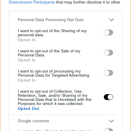
Η απίθανη εισπρακτική επιτυχία του απόδειξη της δύναμης των
Downstream Participants
that may further disclose it to other
brands, σημαίνει όμως κάτι αυτό για τις μεταφορές από video games
third parties.
συνολικά;
Please note that this website/app uses one or more Google
Personal Data Processing Opt Outs
services and may gather and store information including but
not limited to your visit or usage behaviour. You may click to
I want to opt-out of the Sharing of my
personal data.
grant or deny consent to Google and its third-party tags to
Opted In
use your data for below specified purposes in below Google
consent section.
I want to opt-out of the Sale of my
Personal Data.
Opted In
I want to opt-out of processing my
Personal Data for Targeted Advertising.
Opted In
I want to opt-out of Collection, Use,
Retention, Sale, and/or Sharing of my
Personal Data that Is Unrelated with the
Purposes for which it was collected.
Opted Out
ΘΕΜΑΤΑ / ΣΧΟΛΙΑ
Google consents