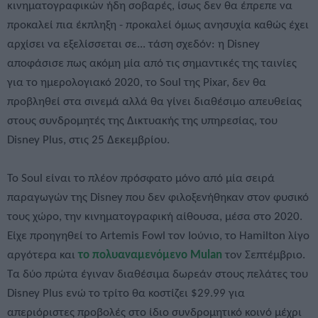
κινηματογραφικών ήδη σοβαρές, ίσως δεν θα έπρεπε να
προκαλεί πια έκπληξη - προκαλεί όμως ανησυχία καθώς έχει
αρχίσει να εξελίσσεται σε... τάση σχεδόν: η Disney
αποφάσισε πως ακόμη μία από τις σημαντικές της ταινίες
για το ημερολογιακό 2020, το Soul της Pixar, δεν θα
προβληθεί στα σινεμά αλλά θα γίνει διαθέσιμο απευθείας
στους συνδρομητές της Δικτυακής της υπηρεσίας, του
Disney Plus, στις 25 Δεκεμβρίου.
Το Soul είναι το πλέον πρόσφατο μόνο από μία σειρά
παραγωγών της Disney που δεν φιλοξενήθηκαν στον φυσικό
τους χώρο, την κινηματογραφική αίθουσα, μέσα στο 2020.
Είχε προηγηθεί το Artemis Fowl τον Ιούνιο, το Hamilton λίγο
αργότερα και
το πολυαναμενόμενο Mulan
τον Σεπτέμβριο.
Τα δύο πρώτα έγιναν διαθέσιμα δωρεάν στους πελάτες του
Disney Plus ενώ το τρίτο θα κοστίζει $29.99 για
απεριόριστες προβολές στο ίδιο συνδρομητικό κοινό μέχρι