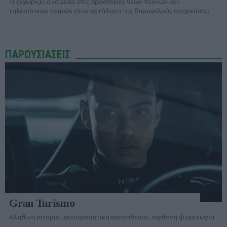
Τί ξεχωρίζει ανάμεσα στις προσθήκες νέων ταινιών και
τηλεοπτικών σειρών στον κατάλογo της δημοφιλούς υπηρεσίας;
ΠΑΡΟΥΣΙΑΣΕΙΣ
Gran Turismo
Αληθινή ιστορία, συναρπαστική σκηνοθεσία, άφθονη ψυχαγωγία