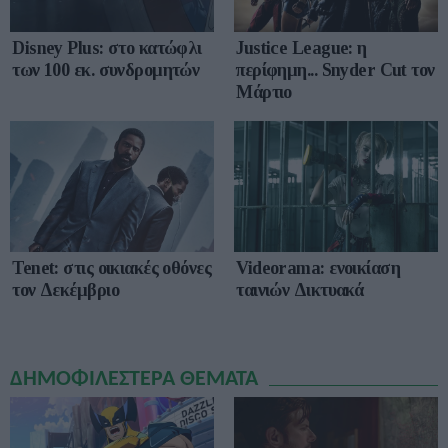
Disney Plus: στο κατώφλι
Justice League: η
των 100 εκ. συνδρομητών
περίφημη... Snyder Cut τον
Μάρτιο
Tenet: στις οικιακές οθόνες
Videorama: ενοικίαση
τον Δεκέμβριο
ταινιών Δικτυακά
ΔΗΜΟΦΙΛΕΣΤΕΡΑ ΘΕΜΑΤΑ