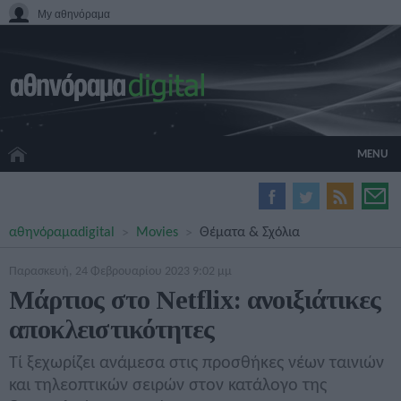
My αθηνόραμα
MENU
HOME CINEMA
αθηνόραμα
digital
Movies
Θέματα & Σχόλια
HARDWARE
GADGETS
Παρασκευή, 24 Φεβρουαρίου 2023 9:02 μμ
MOVIES
Μάρτιος στο Netflix: ανοιξιάτικες
TV
αποκλειστικότητες
GAMES
GUIDES
Τί ξεχωρίζει ανάμεσα στις προσθήκες νέων ταινιών
SPECIALS
και τηλεοπτικών σειρών στον κατάλογo της