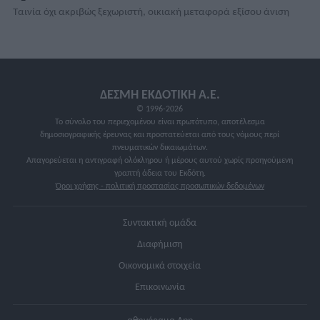
Ταινία όχι ακριβώς ξεχωριστή, οικιακή μεταφορά εξίσου άνιση
ΔΕΣΜΗ ΕΚΔΟΤΙΚΗ A.E.
© 1996-2026
Το σύνολο του περιεχομένου είναι πρωτότυπο, αποτέλεσμα
δημοσιογραφικής έρευνας και προστατεύεται από τους νόμους περί
πνευματικών δικαιωμάτων.
Απαγορεύεται η αντιγραφή ολόκληρου ή μέρους αυτού χωρίς προηγούμενη
γραπτή άδεια του Εκδότη.
Όροι χρήσης - πολιτική προστασίας προσωπικών δεδομένων
Συντακτική ομάδα
Διαφήμιση
Οικονομικά στοιχεία
Επικοινωνία