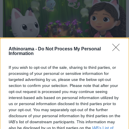
Athinorama -
Do Not Process My Personal
Information
If you wish to opt-out of the sale, sharing to third parties, or
processing of your personal or sensitive information for
ΠΑΙΔΙΚΕΣ ΤΑΙΝΙΕΣ ΚΑΙ ΣΕΙΡΕΣ
targeted advertising by us, please use the below opt-out
Karate Sheep
(02/03/2023)
section to confirm your selection. Please note that after your
Δύσκολο πράγμα να προστατεύεις ένα κοπάδι με πρόβατα
opt-out request is processed you may continue seeing
από έναν πεινασμένο λύκο! Ευτυχώς, η Γουάντα κι ο Τρίκο
interest-based ads based on personal information utilized by
us or personal information disclosed to third parties prior to
διαθέτουν μερικά κόλπα κάτω από την προβιά τους.
your opt-out. You may separately opt-out of the further
disclosure of your personal information by third parties on the
Ridley Jones: Season 5
(06/03/2023)
IAB’s list of downstream participants. This information may
also be disclosed by us to third parties on the
IAB’s List of
Νέες δυνάμεις, νέος εξοπλισμός, νέες περιπέτειες! Η Ρίντλεϊ