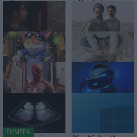
ανοιξιάτικες
χειμερινές
αποκλειστικότητες
αποκλειστικότητες
Αύγουστος στο Netflix:
To The Odyssey "σπάει
καλοκαιρινές
ταμεία" παντού, στο σπίτι...
αποκλειστικότητες
του χρόνου
Games του αρχικού Xbox
Οικιακή δικτύωση Multi-
διαθέσιμα και για
Gigabit: με εξοπλισμό TP-
Windows 11
Link απ' άκρη σ' άκρη
Marvel's Spider-man
Νέο PlayStation VR στον
ορίζοντα, επίσημα
ΣΗΜΕΡΑ