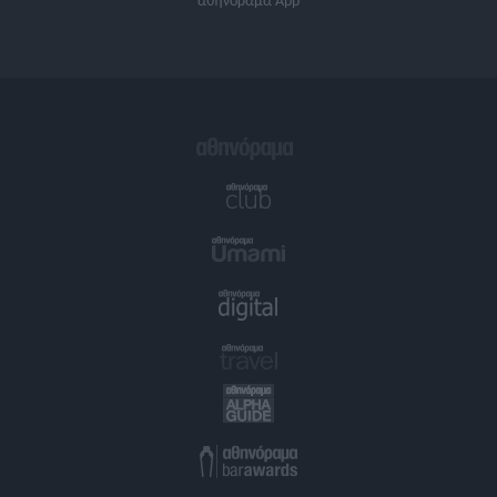
αθηνόραμα App