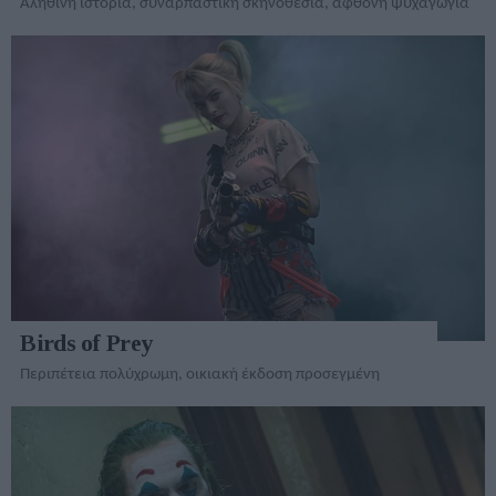
Αληθινή ιστορία, συναρπαστική σκηνοθεσία, άφθονη ψυχαγωγία
Birds of Prey
Περιπέτεια πολύχρωμη, οικιακή έκδοση προσεγμένη