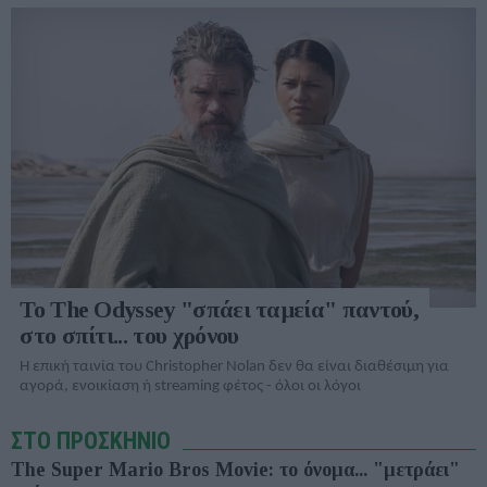
Galaxy Fold: υπάρχει πια
PC με Windows 10:
πολυτέλεια για προϊόντα...
επιτέλους πιο πολλά απ' ότι
έκδοσης 1.0;
με 7
To The Odyssey "σπάει ταμεία" παντού,
στο σπίτι... του χρόνου
Η επική ταινία του Christopher Nolan δεν θα είναι διαθέσιμη για
αγορά, ενοικίαση ή streaming φέτος - όλοι οι λόγοι
ΣΤΟ ΠΡΟΣΚΗΝΙΟ
The Super Mario Bros Movie: το όνομα... "μετράει"