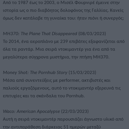
Από το 1987 έως το 2003, ο Μισέλ Φουρνιρέ έμεινε στην
ιστορία ως ο πιο διαβόητος δολοφόνος της Γαλλίας. Κανείς
όμως δεν κατάλαβε τη γυναίκα του: ήταν πιόνι ή συνεργός;
MH370: The Plane That Disappeared
(08/03/2023)
Το 2014, ένα αεροπλάνο με 239 επιβάτες εξαφανίζεται από
όλα τα ραντάρ. Μια σειρά ντοκιμαντέρ για ένα από τα
μεγαλύτερα σύγχρονα μυστήρια, την πτήση MH370.
Money Shot: The Pornhub Story
(15/03/2023)
Μέσα από συνεντεύξεις με performer, ακτιβιστές και
παλιούς εργαζόμενους, αυτό το ντοκιμαντέρ εξερευνά τις
επιτυχίες και τα σκάνδαλα του Pornhub.
Waco: American Apocalypse
(22/03/2023)
Αυτή η σειρά ντοκιμαντέρ παρουσιάζει άγνωστο υλικό από
την αντιπαράθεση διάρκειας 51 ημερών μεταξύ