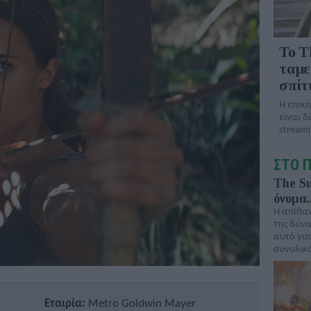
To T
ταμε
σπίτι
Η επική
είναι δ
streami
ΣΤΟ 
The Su
όνομα.
Η απίθαν
της δύνα
αυτό για
συνολικ
Εταιρία:
Metro Goldwin Mayer