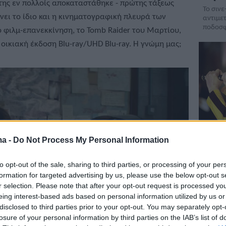
της εν πολλοίς αποκαταστάθηκε - πρώτης τάξεως
Το σινε
άνει το ίδιο και η κινηματογραφική πλευρά των
αντιμε
ποδοσφ
το φιλμ-επανεκκίνηση, το Tomb Raider του Μαρτίου,
ε οικιακή έκδοση Blu-ray/UHD Blu-ray. Η γνώμη μας;
Προβ
ma -
Do Not Process My Personal Information
Bill 
Δεκέ
to opt-out of the sale, sharing to third parties, or processing of your per
formation for targeted advertising by us, please use the below opt-out s
Ta cult
r selection. Please note that after your opt-out request is processed y
μορφή γ
eing interest-based ads based on personal information utilized by us or
μόνο
disclosed to third parties prior to your opt-out. You may separately opt-
losure of your personal information by third parties on the IAB’s list of