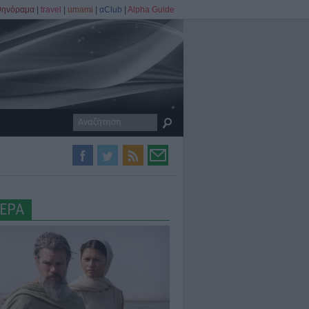
θηνόραμα
|
travel
|
umami
|
αClub
|
Alpha Guide
ΕΡΑ