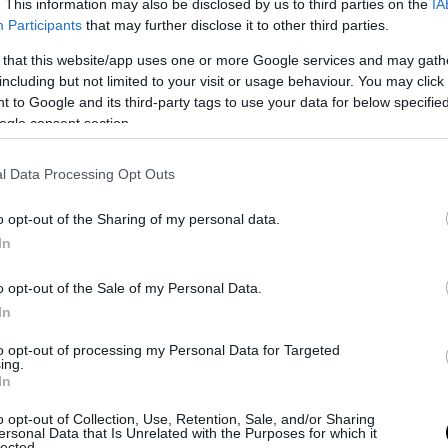
. This information may also be disclosed by us to third parties on the
IA
Participants
that may further disclose it to other third parties.
 that this website/app uses one or more Google services and may gath
including but not limited to your visit or usage behaviour. You may click 
 to Google and its third-party tags to use your data for below specifi
ogle consent section.
ες φιλοδοξίες που έχει για την χρήση του ως αρχικό
Το 2
ιδίδεται σε... υπεραναλύσεις σχετικά με την
l Data Processing Opt Outs
Beyo
πώς αυτή εξελίσσεται στον δυναμικό χαρακτήρα που
στα 
o opt-out of the Sharing of my personal data.
ωποι σε όλο τον κόσμο. Αντιθέτως επιλέγει ν'
In
Αργεί π
game του 2013, το οποίο "εν τάχει" την θέτει στα
animati
ι σ' ένα απομονωμένο νησί του Ειρηνικού, όπου
αποτέλ
o opt-out of the Sale of my Personal Data.
ι φυσικά ο... αναμενόμενα μεγάλος κίνδυνος που
In
ίδιο το μυστικό όσο και από άλλους "καλοθελητές"
to opt-out of processing my Personal Data for Targeted
 Lara Croft. Ξεκινά έτσι μία περιπέτεια αρχικά
ing.
In
 βαθμιαία γίνεται όλο και περισσότερο θεαματική
ικά, υπεισέρχονται στην όλη εξίσωση.
o opt-out of Collection, Use, Retention, Sale, and/or Sharing
ersonal Data that Is Unrelated with the Purposes for which it
lected.