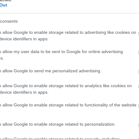
Out
 πως το πρώτο μισό της ταινίας, αυτό που συστήνει
νεξάρτητη και δυναμική μεν, αλλά "καθημερινή"
Η Ne
consents
 λειτουργεί αποτελεσματικότερα: η Alicia Vikander
υπέρ
Lara Croft με τρόπο φυσικό και πειστικό,
o allow Google to enable storage related to advertising like cookies on
Η υποψ
υ σέξι χαρακτήρα με το αβυσσαλέο στήθος και τα
evice identifiers in apps.
σχεδίω
YouTub
 μυαλό μας για 15 χρόνια. Στο δεύτερο μισό του
o allow my user data to be sent to Google for online advertising
υτάλη η δράση μ' έναν αριθμό από σεκάνς
s.
α games της σειράς, η αλήθεια είναι πως ο ρυθμός
to allow Google to send me personalized advertising.
ίνεται λίγο - έως... όχι λίγο - προβλέψιμη για τα
ένα.
o allow Google to enable storage related to analytics like cookies on
evice identifiers in apps.
o allow Google to enable storage related to functionality of the website
Disn
των 
o allow Google to enable storage related to personalization.
Η Δικτ
Αμερικ
o allow Google to enable storage related to security, including