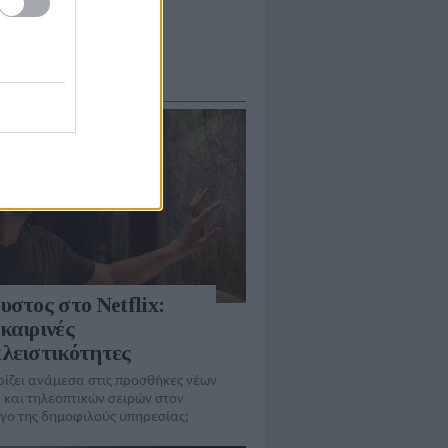
ορεί να την διατηρήσει;
Α / ΣΧΟΛΙΑ
υστος στο Netflix:
καιρινές
λειστικότητες
ρίζει ανάμεσα στις προσθήκες νέων
 και τηλεοπτικών σειρών στον
γo της δημοφιλούς υπηρεσίας;