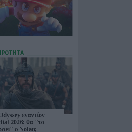
ΑΙΡΟΤΗΤΑ
Odyssey εναντίον
ial 2026: θα "το
σει" ο Nolan;