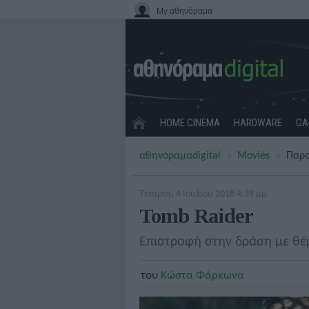
My αθηνόραμα
HOME CINEMA
HARDWARE
GA
αθηνόραμα
digital
Movies
Παρο
Τετάρτη, 4 Ιουλίου 2018 4:39 μμ
Tomb Raider
Επιστροφή στην δράση με θέ
του
Κώστα Φάρκωνα