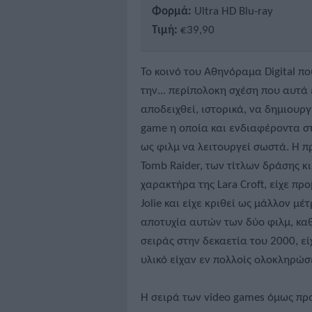
Φορμά:
Ultra HD Blu-ray
Τιμή:
€39,90
Το κοινό του Αθηνόραμα Digital πο
την... περίπολοκη σχέση που αυτά 
αποδειχθεί, ιστορικά, να δημιουργ
game η οποία και ενδιαφέροντα στ
ως φιλμ να λειτουργεί σωστά. Η π
Tomb Raider, των τίτλων δράσης κ
χαρακτήρα της Lara Croft, είχε π
Jolie και είχε κριθεί ως μάλλον μέ
αποτυχία αυτών των δύο φιλμ, καθ
σειράς στην δεκαετία του 2000, εί
υλικό είχαν εν πολλοίς ολοκληρώσε
Η σειρά των video games όμως πρ