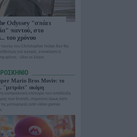
he Odyssey "σπάει
ία" παντού, στο
... του χρόνου
 ταινία του Christopher Nolan δεν θα
ιαθέσιμη για αγορά, ενοικίαση ή
ng φέτος - όλοι οι λόγοι
ΠΡΟΣΚΗΝΙΟ
per Mario Bros Movie: το
.. "μετράει" ακόμη
η εισπρακτική επιτυχία του απόδειξη
μης των brands, σημαίνει όμως κάτι
 τις μεταφορές από video games
ά;