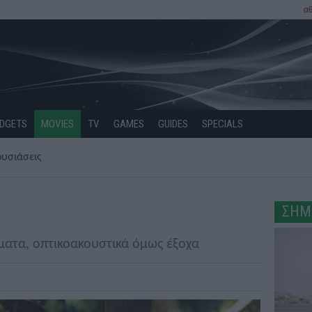
α
DGETS
MOVIES
TV
GAMES
GUIDES
SPECIALS
υσιάσεις
ΣΗΜ
ματα, οπτικοακουστικά όμως έξοχα