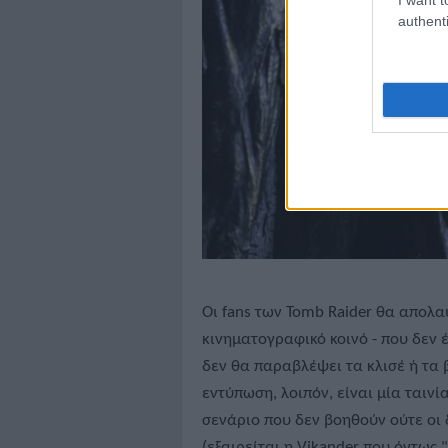
authenti
Οι fans των Tomb Raider θα απολαύ
κινηματογραφικό κοινό - που δεν 
δεν θα παραβλέψει τα κλισέ ή τα 
εντύπωση, λοιπόν, είναι μία ταιν
σενάριο που δεν βοηθούν ούτε οι δ
(εξαιρείται η Vikander που όντως "