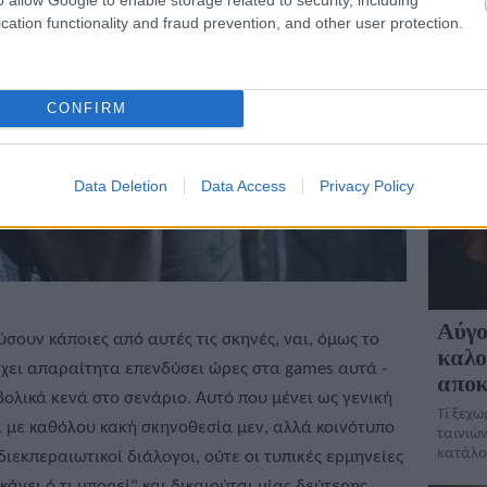
πόσο μπ
cation functionality and fraud prevention, and other user protection.
ΘΕΜΑΤ
CONFIRM
Data Deletion
Data Access
Privacy Policy
Αύγο
σουν κάποιες από αυτές τις σκηνές, ναι, όμως το
καλο
έχει απαραίτητα επενδύσει ώρες στα games αυτά -
αποκ
βολικά κενά στο σενάριο. Αυτό που μένει ως γενική
Τί ξεχω
ία με καθόλου κακή σκηνοθεσία μεν, αλλά κοινότυπο
ταινιών
κατάλο
ιεκπεραιωτικοί διάλογοι, ούτε οι τυπικές ερμηνείες
κάνει ό,τι μπορεί" και δικαιούται μίας δεύτερης