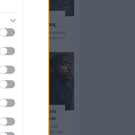
tflix προσφέρει το
οχο Nimona σε όλους
ήφια για Όσκαρ ταινία κινουμένων
ν του 2023 πλήρης και δωρεάν στο
e
ey Plus: στο κατώφλι
100 εκ. συνδρομητών
υακή ψυχαγωγική υπηρεσία των
ανών σε εκρηκτική ανάπτυξη - για