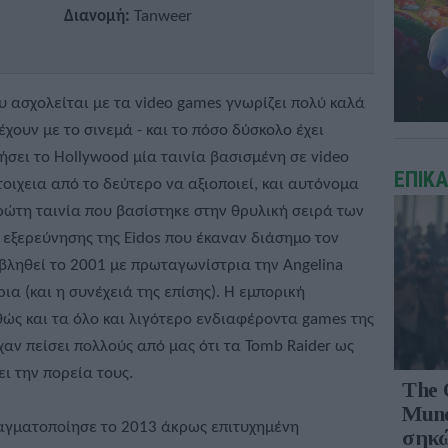
Διανομή:
Tanweer
υ ασχολείται με τα video games γνωρίζει πολύ καλά
έχουν με το σινεμά - και το πόσο δύσκολο έχει
ήσει το Hollywood μία ταινία βασισμένη σε video
ΕΠΙΚ
οιχεια από το δεύτερο να αξιοποιεί, και αυτόνομα
ρώτη ταινία που βασίστηκε στην θρυλική σειρά των
ι εξερεύνησης της Eidos που έκαναν διάσημο τον
ροβληθεί το 2001 με πρωταγωνίστρια την Angelina
τρια (και η συνέχειά της επίσης). Η εμπορική
ώς και τα όλο και λιγότερο ενδιαφέροντα games της
χαν πείσει πολλούς από μας ότι τα Tomb Raider ως
ι την πορεία τους.
The 
Mund
αγματοποίησε το 2013 άκρως επιτυχημένη
σηκώ