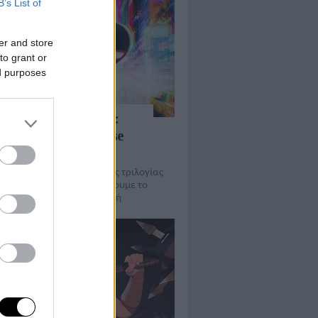
B’s List of
er and store
to grant or
ed purposes
027 το Spider-Man:
nd the Spider-Verse
σινεμά
ολύ το τελευταίο μέρος της τριλογίας
on της Sony Pictures, ελπίζουμε το
εσμα να αξίζει την αναμονή