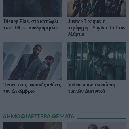
Disney Plus: στο κατώφλι
Justice League: η
των 100 εκ. συνδρομητών
περίφημη... Snyder Cut τον
Μάρτιο
Tenet: στις οικιακές οθόνες
Videorama: ενοικίαση
τον Δεκέμβριο
ταινιών Δικτυακά
ΔΗΜΟΦΙΛΕΣΤΕΡΑ ΘΕΜΑΤΑ