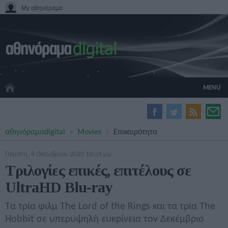
My αθηνόραμα
MENU
HOME CINEMA
αθηνόραμα
digital
Movies
Επικαιρότητα
HARDWARE
GADGETS
Πέμπτη, 8 Οκτωβρίου 2020 10:24 μμ
MOVIES
Τριλογίες επικές, επιτέλους σε
TV
UltraHD Blu-ray
GAMES
GUIDES
Τα τρία φιλμ The Lord of the Rings και τα τρία The
SPECIALS
Hobbit σε υπερυψηλή ευκρίνεια τον Δεκέμβριο