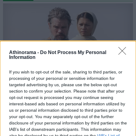
Athinorama -
Do Not Process My Personal
Information
If you wish to opt-out of the sale, sharing to third parties, or
processing of your personal or sensitive information for
targeted advertising by us, please use the below opt-out
To The Odyssey "σπάει ταμεία" παντού,
section to confirm your selection. Please note that after your
στο σπίτι... του χρόνου
opt-out request is processed you may continue seeing
interest-based ads based on personal information utilized by
Η επική ταινία του Christopher Nolan δεν θα είναι διαθέσιμη για
αγορά, ενοικίαση ή streaming φέτος - όλοι οι λόγοι
us or personal information disclosed to third parties prior to
your opt-out. You may separately opt-out of the further
disclosure of your personal information by third parties on the
ΣΤΟ ΠΡΟΣΚΗΝΙΟ
IAB’s list of downstream participants. This information may
The Super Mario Bros Movie: το όνομα... "μετράει"
also be disclosed by us to third parties on the
IAB’s List of