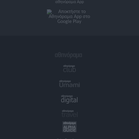
αθηνόραμα App