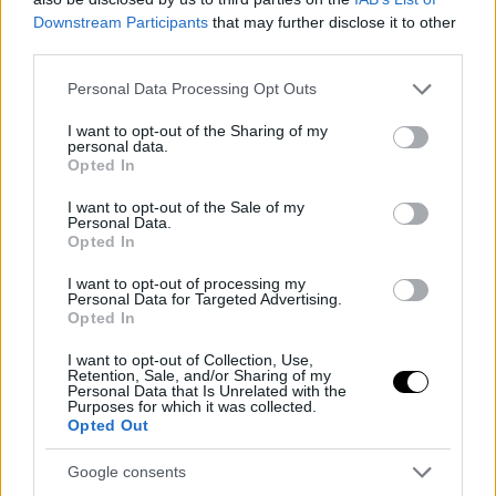
ακόμη
Downstream Participants
that may further disclose it to other
Η απίθανη εισπρακτική επιτυχία του απόδειξη της δύναμης των
third parties.
brands, σημαίνει όμως κάτι αυτό για τις μεταφορές από video games
συνολικά;
Please note that this website/app uses one or more Google
Personal Data Processing Opt Outs
services and may gather and store information including but
not limited to your visit or usage behaviour. You may click to
I want to opt-out of the Sharing of my
personal data.
grant or deny consent to Google and its third-party tags to
Opted In
use your data for below specified purposes in below Google
consent section.
I want to opt-out of the Sale of my
Personal Data.
Opted In
I want to opt-out of processing my
Personal Data for Targeted Advertising.
Opted In
I want to opt-out of Collection, Use,
Retention, Sale, and/or Sharing of my
Personal Data that Is Unrelated with the
Purposes for which it was collected.
Opted Out
ΘΕΜΑΤΑ / ΣΧΟΛΙΑ
Google consents