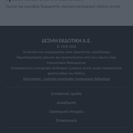
Ταινία όχι ακριβώς ξεχωριστή, οικιακή μεταφορά εξίσου άνιση
ΔΕΣΜΗ ΕΚΔΟΤΙΚΗ A.E.
© 1996-2026
Το σύνολο του περιεχομένου είναι πρωτότυπο, αποτέλεσμα
δημοσιογραφικής έρευνας και προστατεύεται από τους νόμους περί
πνευματικών δικαιωμάτων.
Απαγορεύεται η αντιγραφή ολόκληρου ή μέρους αυτού χωρίς προηγούμενη
γραπτή άδεια του Εκδότη.
Όροι χρήσης - πολιτική προστασίας προσωπικών δεδομένων
Συντακτική ομάδα
Διαφήμιση
Οικονομικά στοιχεία
Επικοινωνία