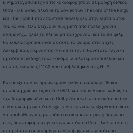
κινηματογραφικές να τις κυκλοφορήσουν σε μορφή δίσκου
UltraHD Blu-ray, αλλά οι τριλογίες των The Lord of the Rings
και The Hobbit ήταν πάντοτε πολύ ψηλά στην λίστα αυτού
του κοινού. Όλα δείχνουν πως μετά από πολλά χρόνια
αναμονής... ήλθε το πλήρωμα του χρόνου: και τα έξι φιλμ
θα κυκλοφορήσουν και σε αυτό το φορμά στις αρχές
Δεκεμβρίου, φέρνοντας στο σπίτι την πιθανότατα τεχνικά
αρτιότερη εκδοχή τους - ακόμη υψηλότερου επιπέδου και
από τις εκδόσεις IMAX που προβλήθηκαν στις ΗΠΑ.
Και οι έξι ταινίες προσφέρουν εικόνα ανάλυσης 4Κ και
απόδοση χρώματος κατά HDR10 και Dolby Vision, καθώς και
ήχο διαμορφωμένο κατά Dolby Atmos. Για τον δεύτερο δεν
είναι ακόμη γνωστό αν έχει γίνει εκ νέου επεξεργασία ώστε
να αποδοθoύν π.χ. με τρόπο αντικειμενοστρεφή διάφορα
εφέ, όσον αφορά στην εικόνα ωστόσο ο Peter Jackson και η
εταιρεία του δημιούργησαν νέα ψηφιακά πρωτότυπα