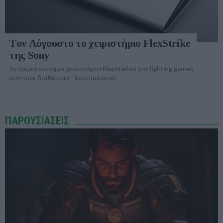
Tον Αύγουστο το χειριστήριο FlexStrike
της Sony
Το πρώτο επίσημο χειριστήριο PlayStation για fighting games
σύντομα διαθέσιμο - λεπτομέρειες
ΠΑΡΟΥΣΙΑΣΕΙΣ