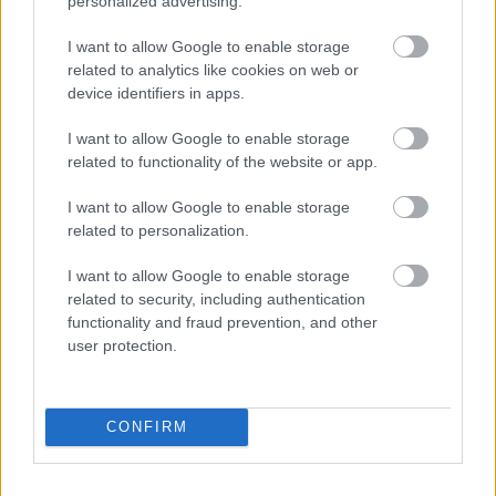
personalized advertising.
I want to allow Google to enable storage
related to analytics like cookies on web or
ΘΕΜΑΤΑ / ΣΧΟΛΙΑ
device identifiers in apps.
I want to allow Google to enable storage
related to functionality of the website or app.
I want to allow Google to enable storage
related to personalization.
I want to allow Google to enable storage
related to security, including authentication
functionality and fraud prevention, and other
user protection.
Τέλος τα games για PlayStation σε
CONFIRM
υλική μορφή από το 2028
Η Sony κάνει το τελικό βήμα προς την διανομή τους αποκλειστικά
μέσω PlayStation Store - τι σημαίνει αυτό για τους καταναλωτές;