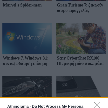
Marvel's Spider-man
Gran Turismo 7: ξεκινούν
οι προπαραγγελίες
Windows 7, Windows 8.1:
Sony CyberShot RX100
συνταξιοδότηση επίσημη
III: μικρή μόνο στο... μάτι!
Athinorama -
Do Not Process My Personal