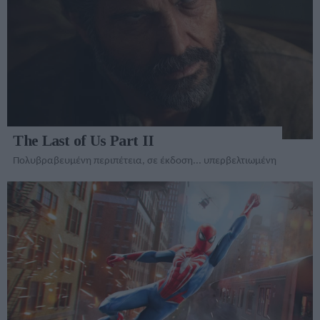
The Last of Us Part II
Πολυβραβευμένη περιπέτεια, σε έκδοση... υπερβελτιωμένη