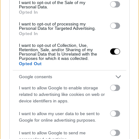
consent section.
I want to opt-out of the Sale of my
Τίτλοι ηλικίας 20 ετών ίσως δεν ενθουσιάσουν τους PC gamers,
Personal Data.
Opted In
όμως είναι ενδιαφέροντες για άλλον, διαφορετικό λόγο
I want to opt-out of processing my
ΣΤΟ ΠΡΟΣΚΗΝΙΟ
Personal Data for Targeted Advertising.
Opted In
Την ζημιά που προκαλεί, το GTA VI ελπίζουμε να την
αξίζει
I want to opt-out of Collection, Use,
Ο αντίκτυπος του τίτλου της Rockstar στην αγορά θα είναι εν τέλει
Retention, Sale, and/or Sharing of my
Personal Data that Is Unrelated with the
(και) αρνητικός, όλοι οι λόγοι
Purposes for which it was collected.
Opted Out
Google consents
I want to allow Google to enable storage
related to advertising like cookies on web or
device identifiers in apps.
I want to allow my user data to be sent to
Google for online advertising purposes.
I want to allow Google to send me