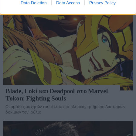
Data Deletion
Data Access
Privacy Policy
Blade, Loki και Deadpool στο Marvel
Tokon: Fighting Souls
Οι ομάδες μαχητών του τίτλου πια πλήρεις, τριήμερο Δικτυακών
δοκιμών τον Ιούλιο