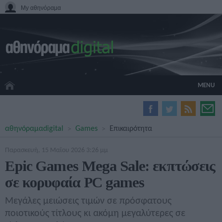
My αθηνόραμα
MENU
HOME CINEMA
αθηνόραμα
digital
Games
Επικαιρότητα
HARDWARE
GADGETS
Παρασκευή, 15 Μαΐου 2026 3:26 μμ
MOVIES
Epic Games Mega Sale: εκπτώσεις
TV
σε κορυφαία PC games
GAMES
GUIDES
Μεγάλες μειώσεις τιμών σε πρόσφατους
SPECIALS
ποιοτικούς τίτλους κι ακόμη μεγαλύτερες σε