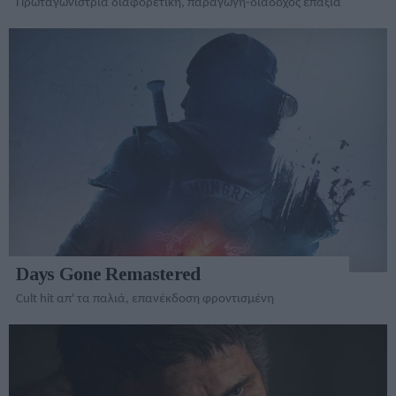
Πρωταγωνίστρια διαφορετική, παραγωγή-διάδοχος επάξια
Days Gone Remastered
Cult hit απ' τα παλιά, επανέκδοση φροντισμένη