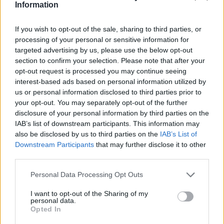
Information
Gran Turismo PSP
Microsoft Sidewinder X6
If you wish to opt-out of the sale, sharing to third parties, or
processing of your personal or sensitive information for
targeted advertising by us, please use the below opt-out
ΣΗΜΕΡΑ
section to confirm your selection. Please note that after your
opt-out request is processed you may continue seeing
interest-based ads based on personal information utilized by
us or personal information disclosed to third parties prior to
your opt-out. You may separately opt-out of the further
disclosure of your personal information by third parties on the
IAB’s list of downstream participants. This information may
also be disclosed by us to third parties on the
IAB’s List of
Downstream Participants
that may further disclose it to other
third parties.
Please note that this website/app uses one or more Google
Personal Data Processing Opt Outs
services and may gather and store information including but
not limited to your visit or usage behaviour. You may click to
I want to opt-out of the Sharing of my
personal data.
grant or deny consent to Google and its third-party tags to
Games του αρχικού Xbox διαθέσιμα και
Opted In
use your data for below specified purposes in below Google
για Windows 11