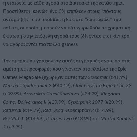
η εταιρεία με κάθε αγορά στο Δικτυακό της κατάστημα.
Προστίθεται, κοινώς, ένα 5% επιπλέον στους "πόντους
ανταμοιβής" που αποδίδει η Epic στο "πορτοφόλι" του
παίκτη, οι οποίοι μπορούν να εξαργυρωθούν σε χρηματική
έκπτωση στην επόμενη αγορά τους (δίνοντας έτσι κίνητρο
να αγοράζονται πιο πολλά games).
Την ημέρα που γράφονταν αυτές οι γραμμές ανάμεσα στις
αμέτρητες προσφορές που γίνονταν στο πλαίσιο της Epic
Games Mega Sale ξεχώριζαν αυτές των
Screamer
(€41.99),
Marvel's Spider-man 2
(€40.19),
Clair Obscure Expedition 33
(€39.99),
Assassin's Creed Shadows
(€34.99),
Kingdom
Come: Deliverance II
(€29.99),
Cyberpunk 2077
(€20.99),
Returnal
(€19.79),
Red Dead Redemption 2
(€14.99),
Re/Match
(€14.99),
It Takes Two
(€13.99) και
Mortal Kombat
1
(€9.99).