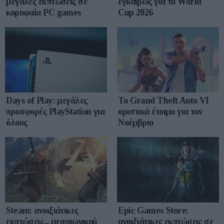
μεγάλες εκπτώσεις σε
εγκαίρως για το World
κορυφαία PC games
Cup 2026
Days of Play: μεγάλες
Το Grand Theft Auto VI
προσφορές PlayStation για
οριστικά έτοιμο για τον
όλους
Νοέμβριο
Epic Games Store:
Steam: ανοιξιάτικες
ανοιξιάτικες εκπτώσεις σε
εκπτώσεις... μεσαιωνικού