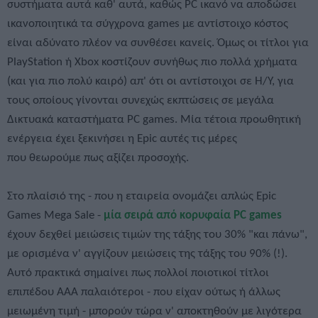
συστήματα αυτά καθ' αυτά, καθώς PC ικανό να αποδώσει
ικανοποιητικά τα σύγχρονα games με αντίστοιχο κόστος
είναι αδύνατο πλέον να συνθέσει κανείς. Όμως οι τίτλοι για
PlayStation ή Xbox κοστίζουν συνήθως πιο πολλά χρήματα
(και για πιο πολύ καιρό) απ' ότι οι αντίστοιχοι σε Η/Υ, για
τους οποίους γίνονται συνεχώς εκπτώσεις σε μεγάλα
Δικτυακά καταστήματα PC games. Μία τέτοια προωθητική
ενέργεια έχει ξεκινήσει η Epic αυτές τις μέρες
που θεωρούμε πως αξίζει προσοχής.
Στο πλαίσιό της - που η εταιρεία ονομάζει απλώς Epic
Games Mega Sale -
μία σειρά από κορυφαία PC games
έχουν δεχθεί μειώσεις τιμών της τάξης του 30% "και πάνω",
με ορισμένα ν' αγγίζουν μειώσεις της τάξης του 90% (!).
Αυτό πρακτικά σημαίνει πως πολλοί ποιοτικοί τίτλοι
επιπέδου ΑΑΑ παλαιότεροι - που είχαν ούτως ή άλλως
μειωμένη τιμή - μπορούν τώρα ν' αποκτηθούν με λιγότερα