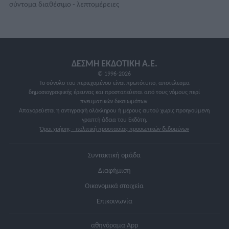
σύντομα διαθέσιμο - λεπτομέρειες
ΔΕΣΜΗ ΕΚΔΟΤΙΚΗ A.E.
© 1996-2026
Το σύνολο του περιεχομένου είναι πρωτότυπο, αποτέλεσμα
δημοσιογραφικής έρευνας και προστατεύεται από τους νόμους περί
πνευματικών δικαιωμάτων.
Απαγορεύεται η αντιγραφή ολόκληρου ή μέρους αυτού χωρίς προηγούμενη
γραπτή άδεια του Εκδότη.
Όροι χρήσης - πολιτική προστασίας προσωπικών δεδομένων
Συντακτική ομάδα
Διαφήμιση
Οικονομικά στοιχεία
Επικοινωνία
αθηνόραμα App