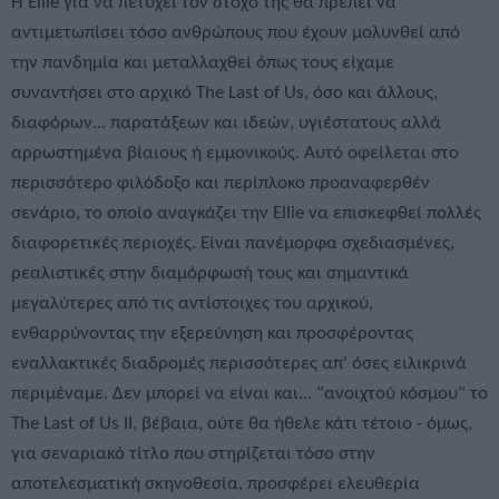
Η Ellie για να πετύχει τον στόχο της θα πρέπει να
αντιμετωπίσει τόσο ανθρώπους που έχουν μολυνθεί από
την πανδημία και μεταλλαχθεί όπως τους είχαμε
συναντήσει στο αρχικό The Last of Us, όσο και άλλους,
διαφόρων... παρατάξεων και ιδεών, υγιέστατους αλλά
αρρωστημένα βίαιους ή εμμονικούς. Αυτό οφείλεται στο
περισσότερο φιλόδοξο και περίπλοκο προαναφερθέν
σενάριο, το οποίο αναγκάζει την Ellie να επισκεφθεί πολλές
διαφορετικές περιοχές. Είναι πανέμορφα σχεδιασμένες,
ρεαλιστικές στην διαμόρφωσή τους και σημαντικά
μεγαλύτερες από τις αντίστοιχες του αρχικού,
ενθαρρύνοντας την εξερεύνηση και προσφέροντας
εναλλακτικές διαδρομές περισσότερες απ' όσες ειλικρινά
περιμέναμε. Δεν μπορεί να είναι και... "ανοιχτού κόσμου" το
The Last of Us II, βέβαια, ούτε θα ήθελε κάτι τέτοιο - όμως,
για σεναριακό τίτλο που στηρίζεται τόσο στην
αποτελεσματική σκηνοθεσία, προσφέρει ελευθερία