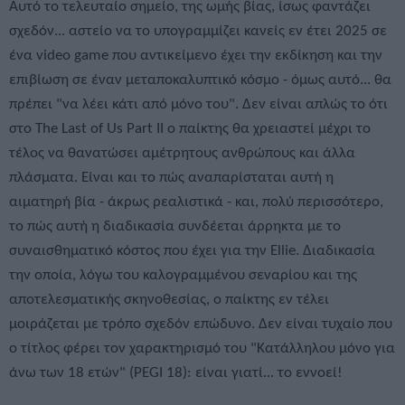
Αυτό το τελευταίο σημείο, της ωμής βίας, ίσως φαντάζει
σχεδόν... αστείο να το υπογραμμίζει κανείς εν έτει 2025 σε
ένα video game που αντικείμενο έχει την εκδίκηση και την
επιβίωση σε έναν μεταποκαλυπτικό κόσμο - όμως αυτό... θα
πρέπει "να λέει κάτι από μόνο του". Δεν είναι απλώς το ότι
στο The Last of Us Part II ο παίκτης θα χρειαστεί μέχρι το
τέλος να θανατώσει αμέτρητους ανθρώπους και άλλα
πλάσματα. Είναι και το πώς αναπαρίσταται αυτή η
αιματηρή βία - άκρως ρεαλιστικά - και, πολύ περισσότερο,
το πώς αυτή η διαδικασία συνδέεται άρρηκτα με το
συναισθηματικό κόστος που έχει για την Ellie. Διαδικασία
την οποία, λόγω του καλογραμμένου σεναρίου και της
αποτελεσματικής σκηνοθεσίας, ο παίκτης εν τέλει
μοιράζεται με τρόπο σχεδόν επώδυνο. Δεν είναι τυχαίο που
ο τίτλος φέρει τον χαρακτηρισμό του "Κατάλληλου μόνο για
άνω των 18 ετών" (PEGI 18): είναι γιατί... το εννοεί!