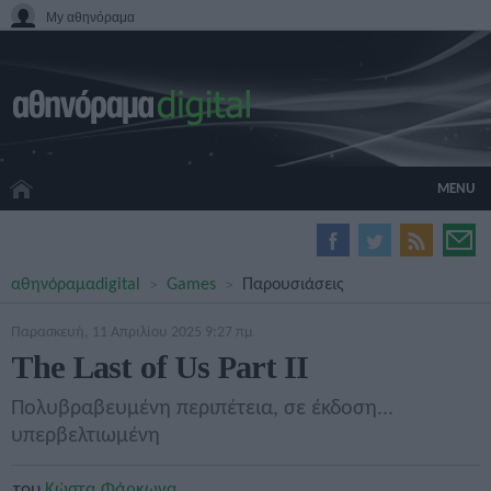
My αθηνόραμα
MENU
HOME CINEMA
αθηνόραμα
digital
Games
Παρουσιάσεις
HARDWARE
GADGETS
Παρασκευή, 11 Απριλίου 2025 9:27 πμ
MOVIES
The Last of Us Part II
TV
GAMES
Πολυβραβευμένη περιπέτεια, σε έκδοση...
GUIDES
υπερβελτιωμένη
SPECIALS
του
Κώστα Φάρκωνα