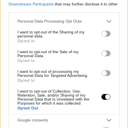
αποκλειστικότητες
του χρόνου
Downstream Participants
that may further disclose it to other
third parties.
Οικιακή δικτύωση Multi-
Windows 7, Windows 8.1:
Please note that this website/app uses one or more Google
Personal Data Processing Opt Outs
Gigabit: με εξοπλισμό TP-
συνταξιοδότηση επίσημη
services and may gather and store information including but
Link απ' άκρη σ' άκρη
not limited to your visit or usage behaviour. You may click to
I want to opt-out of the Sharing of my
personal data.
grant or deny consent to Google and its third-party tags to
Opted In
use your data for below specified purposes in below Google
Sony Xperia Z2
PS Move: τα αξεσουάρ
consent section.
I want to opt-out of the Sale of my
Personal Data.
Opted In
ΣΗΜΕΡΑ
I want to opt-out of processing my
Personal Data for Targeted Advertising.
H GamesCom 2011 σε
Sony Vaio: παρόν και
Opted In
τίτλους
μέλλον
I want to opt-out of Collection, Use,
Retention, Sale, and/or Sharing of my
Personal Data that Is Unrelated with the
Purposes for which it was collected.
Opted Out
Google consents