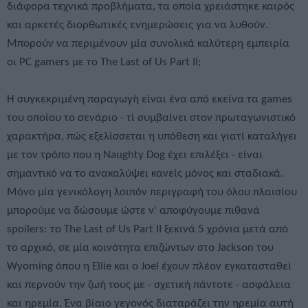
διάφορα τεχνικά προβλήματα, τα οποία χρειάστηκε καιρός
και αρκετές διορθωτικές ενημερώσεις για να λυθούν.
Μπορούν να περιμένουν μία συνολικά καλύτερη εμπειρία
οι PC gamers με το The Last of Us Part II;
Η συγκεκριμένη παραγωγή είναι ένα από εκείνα τα games
του οποίου το σενάριο - τί συμβαίνει στον πρωταγωνιστικό
χαρακτήρα, πώς εξελίσσεται η υπόθεση και γιατί καταλήγει
με τον τρόπο που η Naughty Dog έχει επιλέξει - είναι
σημαντικό να το ανακαλύψει κανείς μόνος και σταδιακά.
Μόνο μία γενικόλογη λοιπόν περιγραφή του όλου πλαισίου
μπορούμε να δώσουμε ώστε ν' αποφύγουμε πιθανά
spoilers: το The Last of Us Part II ξεκινά 5 χρόνια μετά από
το αρχικό, σε μία κοινότητα επιζώντων στο Jackson του
Wyoming όπου η Ellie και ο Joel έχουν πλέον εγκατασταθεί
και περνούν την ζωή τους με - σχετική πάντοτε - ασφάλεια
και ηρεμία. Ένα βίαιο γεγονός διαταράζει την ηρεμία αυτή