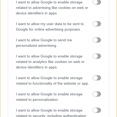
I want to allow Google to enable storage
related to advertising like cookies on web or
device identifiers in apps.
I want to allow my user data to be sent to
Games του αρχικού Xbox διαθέσιμα και
Google for online advertising purposes.
για Windows 11
I want to allow Google to send me
Τίτλοι ηλικίας 20 ετών ίσως δεν ενθουσιάσουν τους PC gamers,
personalized advertising.
όμως είναι ενδιαφέροντες για άλλον, διαφορετικό λόγο
I want to allow Google to enable storage
ΣΤΟ ΠΡΟΣΚΗΝΙΟ
related to analytics like cookies on web or
Την ζημιά που προκαλεί, το GTA VI ελπίζουμε να την
device identifiers in apps.
αξίζει
Ο αντίκτυπος του τίτλου της Rockstar στην αγορά θα είναι εν τέλει
I want to allow Google to enable storage
(και) αρνητικός, όλοι οι λόγοι
related to functionality of the website or app.
I want to allow Google to enable storage
related to personalization.
I want to allow Google to enable storage
related to security, including authentication