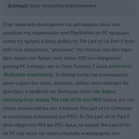
Διανομή:
Sony Interactive Entertainment
Στην πρακτική ολοκλήρωση της μεταφοράς όλων των
μεγάλων της παραγωγών από PlayStation σε PC προχωρά
αυτές τις ημέρες η Sony, καθώς το The Last of Us Part II ήταν
από τους ελάχιστους "μεγάλους" της τίτλους που δεν είχαν
βρει ακόμη τον δρόμο τους στους SSD των σύγχρονων
gaming PC (υπάρχει και το Gran Turismo 7 αλλά
αυτό είναι
ιδιάζουσα περίπτωση
). Το timing αυτής της κυκλοφορίας
μόνο τυχαίο δεν είναι, άλλωστε, καθώς πολύ σύντομα θα
ξεκινήσει η προβολή της δεύτερης σεζόν
της άκρως
επιτυχημένης σειράς The Last of Us στο HBO
(λόγος για τον
οποίο ανακοινώθηκε και η έκδοση The Last of Us Complete
κι αντίστοιχη συλλεκτική για PS5). Το The Last of Us Part II
ήταν έξοχο στα PS4 και PS5, όμως το αρχικό The Last of Us
σε PC είχε κατά την πρώτη περίοδο κυκλοφορίας του