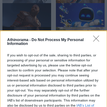
Days Gone Remastered
Marvel's Spiderman 2
God of War: Ragnarok
Astro Bot
Athinorama -
Do Not Process My Personal
Information
If you wish to opt-out of the sale, sharing to third parties, or
ΔΗΜΟΦΙΛΕΣΤΕΡΑ ΘΕΜΑΤΑ
processing of your personal or sensitive information for
Ghost of Tsushima
Horizon: Forbidden West
targeted advertising by us, please use the below opt-out
Director's Cut
Complete Edition
section to confirm your selection. Please note that after your
opt-out request is processed you may continue seeing
interest-based ads based on personal information utilized by
us or personal information disclosed to third parties prior to
your opt-out. You may separately opt-out of the further
disclosure of your personal information by third parties on the
Αύγουστος στο Netflix:
To The Odyssey "σπάει
IAB’s list of downstream participants. This information may
καλοκαιρινές
ταμεία" παντού, στο σπίτι...
also be disclosed by us to third parties on the
IAB’s List of