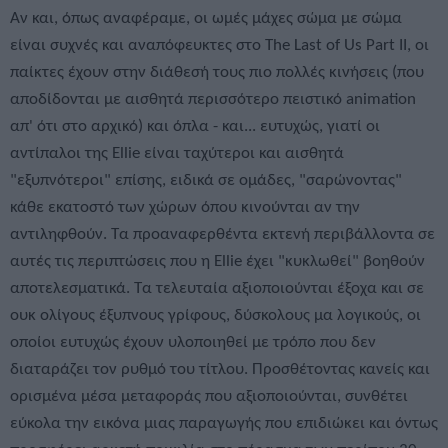
Αν και, όπως αναφέραμε, οι ωμές μάχες σώμα με σώμα
είναι συχνές και αναπόφευκτες στο The Last of Us Part II, οι
παίκτες έχουν στην διάθεσή τους πιο πολλές κινήσεις (που
αποδίδονται με αισθητά περισσότερο πειστικό animation
απ' ότι στο αρχικό) και όπλα - και... ευτυχώς, γιατί οι
αντίπαλοι της Ellie είναι ταχύτεροι και αισθητά
"εξυπνότεροι" επίσης, ειδικά σε ομάδες, "σαρώνοντας"
κάθε εκατοστό των χώρων όπου κινούνται αν την
αντιληφθούν. Τα προαναφερθέντα εκτενή περιβάλλοντα σε
αυτές τις περιπτώσεις που η Ellie έχει "κυκλωθεί" βοηθούν
αποτελεσματικά. Τα τελευταία αξιοποιούνται έξοχα και σε
ουκ ολίγους έξυπνους γρίφους, δύσκολους μα λογικούς, οι
οποίοι ευτυχώς έχουν υλοποιηθεί με τρόπο που δεν
διαταράζει τον ρυθμό του τίτλου. Προσθέτοντας κανείς και
ορισμένα μέσα μεταφοράς που αξιοποιούνται, συνθέτει
εύκολα την εικόνα μιας παραγωγής που επιδιώκει και όντως