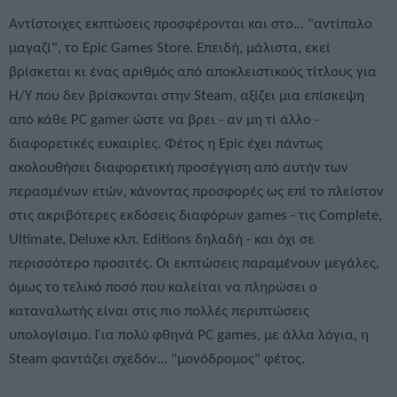
Αντίστοιχες εκπτώσεις προσφέρονται και στο... "αντίπαλο
μαγαζί", το Epic Games Store. Επειδή, μάλιστα, εκεί
βρίσκεται κι ένας αριθμός από αποκλειστικούς τίτλους για
Η/Υ που δεν βρίσκονται στην Steam, αξίζει μια επίσκεψη
από κάθε PC gamer ώστε να βρει - αν μη τί άλλο -
διαφορετικές ευκαιρίες. Φέτος η Epic έχει πάντως
ακολουθήσει διαφορετική προσέγγιση από αυτήν των
περασμένων ετών, κάνοντας προσφορές ως επί το πλείστον
στις ακριβότερες εκδόσεις διαφόρων games - τις Complete,
Ultimate, Deluxe κλπ. Editions δηλαδή - και όχι σε
περισσότερο προσιτές. Οι εκπτώσεις παραμένουν μεγάλες,
όμως το τελικό ποσό που καλείται να πληρώσει ο
καταναλωτής είναι στις πιο πολλές περιπτώσεις
υπολογίσιμο. Για πολύ φθηνά PC games, με άλλα λόγια, η
Steam φαντάζει σχεδόν... "μονόδρομος" φέτος.