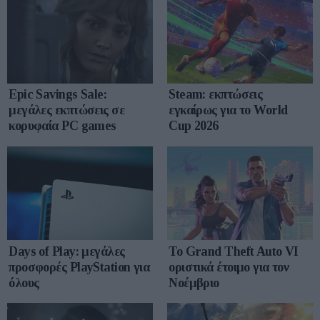
Epic Savings Sale:
Steam: εκπτώσεις
μεγάλες εκπτώσεις σε
εγκαίρως για το World
κορυφαία PC games
Cup 2026
Days of Play: μεγάλες
Το Grand Theft Auto VI
προσφορές PlayStation για
οριστικά έτοιμο για τον
όλους
Νοέμβριο