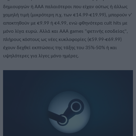
δημιουργών ή ΑΑΑ παλαιότεροι που είχαν ούτως ή άλλως
χαμηλή τιμή (μικρότερη π.χ. των €14.99-€19.99), μπορούν ν'
αποκτηθούν με €9.99 ή €4.99, ενώ φθηνότερα cult hits με
μόνο λίγα ευρώ. Αλλά και AAA games "φετινής εσοδείας",
πλήρους κόστους ως νέες κυκλοφορίες (€59.99-€69.99)
έχουν δεχθεί εκπτώσεις της τάξης του 35%-50% ή και
υψηλότερες για λίγες μόνο ημέρες.