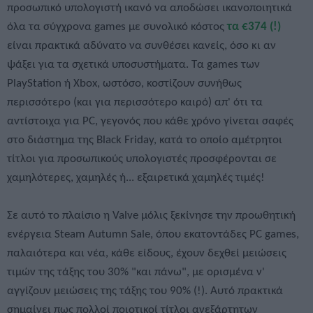
προσωπικό υπολογιστή ικανό να αποδώσει ικανοποιητικά
όλα τα σύγχρονα games με συνολικό κόστος
τα €374 (!)
είναι πρακτικά αδύνατο να συνθέσει κανείς, όσο κι αν
ψάξει για τα σχετικά υποσυστήματα. Τα games των
PlayStation ή Xbox, ωστόσο, κοστίζουν συνήθως
περισσότερο (και για περισσότερο καιρό) απ' ότι τα
αντίστοιχα για PC, γεγονός που κάθε χρόνο γίνεται σαφές
στο διάστημα της Black Friday, κατά το οποίο αμέτρητοι
τίτλοι για προσωπικούς υπολογιστές προσφέρονται σε
χαμηλότερες, χαμηλές ή... εξαιρετικά χαμηλές τιμές!
Σε αυτό το πλαίσιο η Valve μόλις ξεκίνησε την προωθητική
ενέργεια Steam Autumn Sale, όπου εκατοντάδες PC games,
παλαιότερα και νέα, κάθε είδους, έχουν δεχθεί μειώσεις
τιμών της τάξης του 30% "και πάνω", με ορισμένα ν'
αγγίζουν μειώσεις της τάξης του 90% (!). Αυτό πρακτικά
σημαίνει πως πολλοί ποιοτικοί τίτλοι ανεξάρτητων