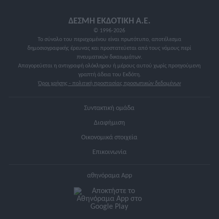
ΔΕΣΜΗ ΕΚΔΟΤΙΚΗ A.E.
© 1996-2026
Το σύνολο του περιεχομένου είναι πρωτότυπο, αποτέλεσμα
δημοσιογραφικής έρευνας και προστατεύεται από τους νόμους περί
πνευματικών δικαιωμάτων.
Απαγορεύεται η αντιγραφή ολόκληρου ή μέρους αυτού χωρίς προηγούμενη
γραπτή άδεια του Εκδότη.
Όροι χρήσης - πολιτική προστασίας προσωπικών δεδομένων
Συντακτική ομάδα
Διαφήμιση
Οικονομικά στοιχεία
Επικοινωνία
αθηνόραμα App