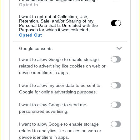
Opted In
I want to opt-out of Collection, Use,
Retention, Sale, and/or Sharing of my
Personal Data that Is Unrelated with the
Purposes for which it was collected.
Opted Out
Google consents
I want to allow Google to enable storage
related to advertising like cookies on web or
Games του αρχικού Xbox διαθέσιμα και
device identifiers in apps.
για Windows 11
I want to allow my user data to be sent to
Τίτλοι ηλικίας 20 ετών ίσως δεν ενθουσιάσουν τους PC gamers,
Google for online advertising purposes.
όμως είναι ενδιαφέροντες για άλλον, διαφορετικό λόγο
I want to allow Google to send me
ΣΤΟ ΠΡΟΣΚΗΝΙΟ
personalized advertising.
Την ζημιά που προκαλεί, το GTA VI ελπίζουμε να την
I want to allow Google to enable storage
αξίζει
related to analytics like cookies on web or
Ο αντίκτυπος του τίτλου της Rockstar στην αγορά θα είναι εν τέλει
(και) αρνητικός, όλοι οι λόγοι
device identifiers in apps.