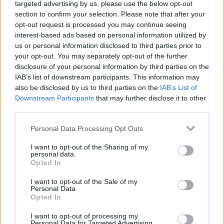
targeted advertising by us, please use the below opt-out
section to confirm your selection. Please note that after your
opt-out request is processed you may continue seeing
interest-based ads based on personal information utilized by
us or personal information disclosed to third parties prior to
your opt-out. You may separately opt-out of the further
Gran Turismo 7: ξεκινούν
disclosure of your personal information by third parties on the
οι προπαραγγελίες
IAB’s list of downstream participants. This information may
also be disclosed by us to third parties on the
IAB’s List of
Downstream Participants
that may further disclose it to other
third parties.
Please note that this website/app uses one or more Google
Personal Data Processing Opt Outs
services and may gather and store information including but
not limited to your visit or usage behaviour. You may click to
I want to opt-out of the Sharing of my
personal data.
grant or deny consent to Google and its third-party tags to
Gran Turismo PSP
Opted In
use your data for below specified purposes in below Google
consent section.
I want to opt-out of the Sale of my
ΣΗΜΕΡΑ
Personal Data.
Opted In
I want to opt-out of processing my
Personal Data for Targeted Advertising.