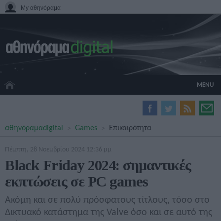
My αθηνόραμα
MENU
HOME CINEMA
αθηνόραμα
digital
Games
Επικαιρότητα
HARDWARE
GADGETS
Πέμπτη, 28 Νοεμβρίου 2024 12:36 μμ
MOVIES
Black Friday 2024: σημαντικές
TV
εκπτώσεις σε PC games
GAMES
GUIDES
Ακόμη και σε πολύ πρόσφατους τίτλους, τόσο στο
SPECIALS
Δικτυακό κατάστημα της Valve όσο και σε αυτό της