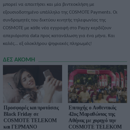
μπορεί να απαιτήσει και μία βιντεοκλήση με
εξουσιοδοτημένο υπάλληλο της COSMOTE Payments. Οι
συνδρομητές του δικτύου κινητής τηλεφωνίας της
COSMOTE με κάθε νέα εγγραφή στο Payzy κερδίζουν
απεριόριστα data προς κατανάλωση για ένα μήνα. Και
καλές... εξ ολοκλήρου ψηφιακές πληρωμές!
ΔΕΣ ΑΚΟΜΗ
Προσφορές και προτάσεις
Επιτυχής ο Αυθεντικός
Black Friday σε
42ος Μαραθώνιος της
COSMOTE TELEKOM
Αθήνας με χορηγό την
και ΓΕΡΜΑΝΟ
COSMOTE TELEKOM