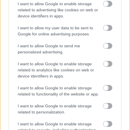
Ultimate Ears: νέα έκδοση WonderBoom, καλύτερη
I want to allow Google to enable storage
σε όλα
related to advertising like cookies on web or
To διάσημο brand ήχου της Logitech βελτιώνει σημαντικά την σειρά
device identifiers in apps.
των βραβευμένων φορητών ηχείων του
I want to allow my user data to be sent to
Google for online advertising purposes.
I want to allow Google to send me
personalized advertising.
I want to allow Google to enable storage
related to analytics like cookies on web or
device identifiers in apps.
I want to allow Google to enable storage
related to functionality of the website or app.
I want to allow Google to enable storage
related to personalization.
ΘΕΜΑΤΑ / ΣΧΟΛΙΑ
I want to allow Google to enable storage
related to security, including authentication