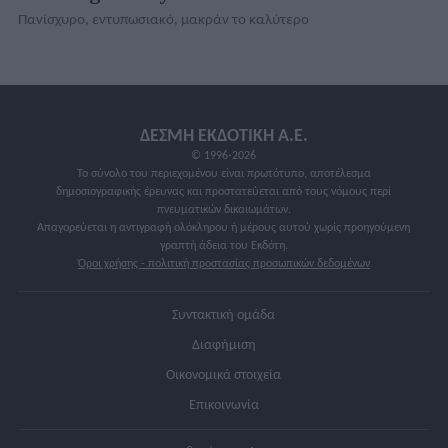
Πανίσχυρο, εντυπωσιακό, μακράν το καλύτερο
ΔΕΣΜΗ ΕΚΔΟΤΙΚΗ A.E.
© 1996-2026
Το σύνολο του περιεχομένου είναι πρωτότυπο, αποτέλεσμα
δημοσιογραφικής έρευνας και προστατεύεται από τους νόμους περί
πνευματικών δικαιωμάτων.
Απαγορεύεται η αντιγραφή ολόκληρου ή μέρους αυτού χωρίς προηγούμενη
γραπτή άδεια του Εκδότη.
Όροι χρήσης - πολιτική προστασίας προσωπικών δεδομένων
Συντακτική ομάδα
Διαφήμιση
Οικονομικά στοιχεία
Επικοινωνία