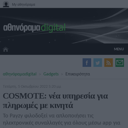
My αθηνόραμα
MENU
HOME CINEMA
αθηνόραμα
digital
Gadgets
Επικαιρότητα
HARDWARE
GADGETS
Τετάρτη, 5 Οκτωβρίου 2022 5:20 μμ
MOVIES
COSMOTE: νέα υπηρεσία για
TV
πληρωμές με κινητά
GAMES
GUIDES
Το Payzy φιλοδοξεί να απλοποιήσει τις
SPECIALS
ηλεκτρονικές συναλλαγές για όλους μέσω app για