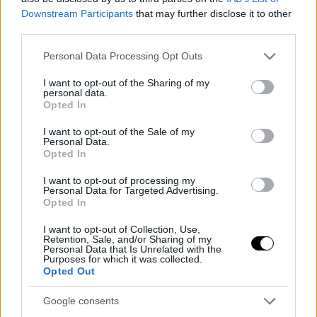
ΣΗΜΕΡΑ
Downstream Participants
that may further disclose it to other
third parties.
Please note that this website/app uses one or more Google
Personal Data Processing Opt Outs
services and may gather and store information including but
not limited to your visit or usage behaviour. You may click to
I want to opt-out of the Sharing of my
personal data.
grant or deny consent to Google and its third-party tags to
Opted In
use your data for below specified purposes in below Google
consent section.
I want to opt-out of the Sale of my
Personal Data.
Opted In
I want to opt-out of processing my
Personal Data for Targeted Advertising.
Opted In
Νέος διευθύνοντας, ίσως νέα
I want to opt-out of Collection, Use,
κατεύθυνση για την Apple
Retention, Sale, and/or Sharing of my
Personal Data that Is Unrelated with the
Η διαδοχή του Tim Cook από τον John Ternus ευκαιρία για μεγάλες
Purposes for which it was collected.
αλλαγές μακροπρόθεσμα
Opted Out
ΣΤΟ ΠΡΟΣΚΗΝΙΟ
Google consents