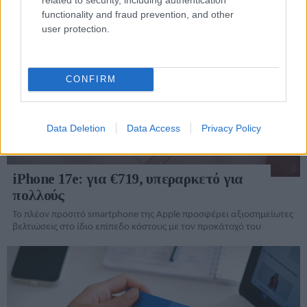
functionality and fraud prevention, and other
user protection.
CONFIRM
Data Deletion
Data Access
Privacy Policy
iPhone 17e: για €719, υπεραρκετό για
πολλούς
Το πλέον προσιτό smartphone της Apple προσφέρει αξιοσημείωτες
βελτιώσεις στο ίδιο επίπεδο κόστους με τον προκάτοχό του