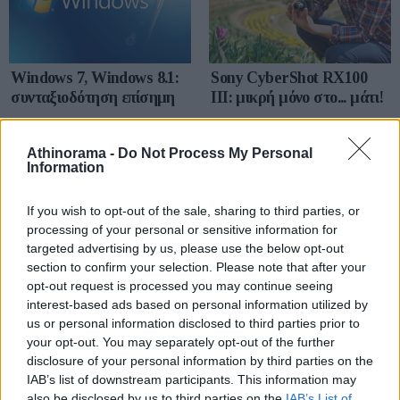
Windows 7, Windows 8.1:
Sony CyberShot RX100
συνταξιοδότηση επίσημη
III: μικρή μόνο στο... μάτι!
Athinorama -
Do Not Process My Personal
Information
If you wish to opt-out of the sale, sharing to third parties, or
processing of your personal or sensitive information for
targeted advertising by us, please use the below opt-out
section to confirm your selection. Please note that after your
opt-out request is processed you may continue seeing
Gran Turismo PSP
Microsoft Sidewinder X6
interest-based ads based on personal information utilized by
us or personal information disclosed to third parties prior to
your opt-out. You may separately opt-out of the further
disclosure of your personal information by third parties on the
IAB’s list of downstream participants. This information may
also be disclosed by us to third parties on the
IAB’s List of