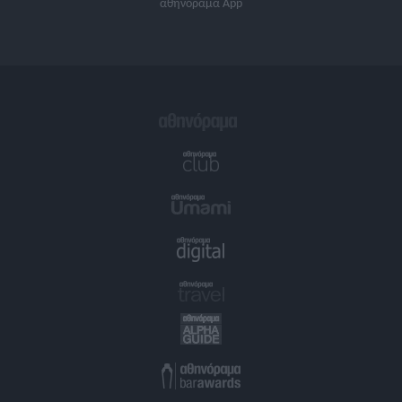
αθηνόραμα App