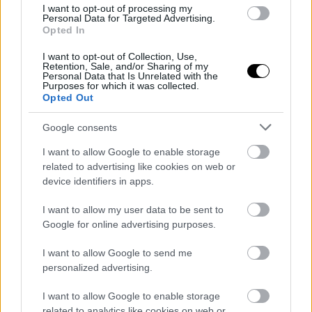
I want to opt-out of processing my
Personal Data for Targeted Advertising.
Opted In
I want to opt-out of Collection, Use,
Retention, Sale, and/or Sharing of my
Αύγουστος στο Netflix:
To The Odyssey "σπάει
Personal Data that Is Unrelated with the
Purposes for which it was collected.
καλοκαιρινές
ταμεία" παντού, στο σπίτι...
Opted Out
αποκλειστικότητες
του χρόνου
Google consents
Marvel's Spider-man
Gran Turismo 7: ξεκινούν
I want to allow Google to enable storage
οι προπαραγγελίες
related to advertising like cookies on web or
device identifiers in apps.
I want to allow my user data to be sent to
Wonder Woman
COSMOTE WiFi Calling,
Google for online advertising purposes.
για... επικοινωνία στα
δύσκολα
I want to allow Google to send me
ΣΗΜΕΡΑ
personalized advertising.
Windows 7, Windows 8.1:
Gran Turismo PSP
συνταξιοδότηση επίσημη
I want to allow Google to enable storage
related to analytics like cookies on web or