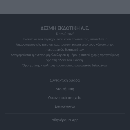
ΔΕΣΜΗ ΕΚΔΟΤΙΚΗ A.E.
© 1996-2026
Το σύνολο του περιεχομένου είναι πρωτότυπο, αποτέλεσμα
δημοσιογραφικής έρευνας και προστατεύεται από τους νόμους περί
πνευματικών δικαιωμάτων.
Απαγορεύεται η αντιγραφή ολόκληρου ή μέρους αυτού χωρίς προηγούμενη
γραπτή άδεια του Εκδότη.
Όροι χρήσης - πολιτική προστασίας προσωπικών δεδομένων
Συντακτική ομάδα
Διαφήμιση
Οικονομικά στοιχεία
Επικοινωνία
αθηνόραμα App