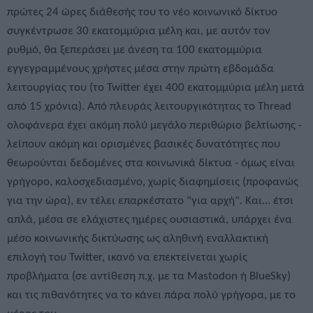
πρώτες 24 ώρες διάθεσής του το νέο κοινωνικό δίκτυο
συγκέντρωσε 30 εκατομμύρια μέλη και, με αυτόν τον
ρυθμό, θα ξεπεράσει με άνεση τα 100 εκατομμύρια
εγγεγραμμένους χρήστες μέσα στην πρώτη εβδομάδα
λειτουργίας του (το Twitter έχει 400 εκατομμύρια μέλη μετά
από 15 χρόνια). Από πλευράς λειτουργικότητας το Thread
ολοφάνερα έχει ακόμη πολύ μεγάλο περιθώριο βελτίωσης -
λείπουν ακόμη και ορισμένες βασικές δυνατότητες που
θεωρούνται δεδομένες στα κοινωνικά δίκτυα - όμως είναι
γρήγορο, καλοσχεδιασμένο, χωρίς διαφημίσεις (προφανώς
για την ώρα), εν τέλει επαρκέστατο "για αρχή". Και... έτσι
απλά, μέσα σε ελάχιστες ημέρες ουσιαστικά, υπάρχει ένα
μέσο κοινωνικής δικτύωσης ως αληθινή εναλλακτική
επιλογή του Twitter, ικανό να επεκτείνεται χωρίς
προβλήματα (σε αντίθεση π.χ. με τα Mastodon ή BlueSky)
και τις πιθανότητες να το κάνει πάρα πολύ γρήγορα, με το