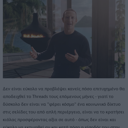
Δεν είναι εύκολο να προβλέψει κανείς πόσο επιτυχημένο θα
αποδειχθεί το Threads τους επόμενους μήνες - γιατί το
δύσκολο δεν είναι να "φέρει κόσμο" ένα κοινωνικό δίκτυο
στις σελίδες του από απλή περιέργεια, είναι να το κρατήσει
κιόλας προσφέροντας αξία σε αυτό - όπως δεν είναι και
εύκολο να εκτιμηθεί αν και κατά πόσο η είσοδός του στην