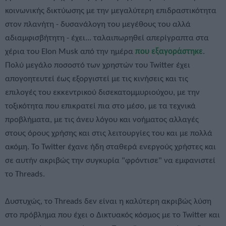
κοινωνικής δικτύωσης με την μεγαλύτερη επιδραστικότητα
στον πλανήτη - δυσανάλογη του μεγέθους του αλλά
αδιαμφισβήτητη - έχει... ταλαιπωρηθεί απερίγραπτα στα
χέρια του Elon Musk από την ημέρα
που εξαγοράστηκε
.
Πολύ μεγάλο ποσοστό των χρηστών του Twitter έχει
απογοητευτεί έως εξοργιστεί με τις κινήσεις και τις
επιλογές του εκκεντρικού δισεκατομμυριούχου, με την
τοξικότητα που επικρατεί πια στο μέσο, με τα τεχνικά
προβλήματα, με τις άνευ λόγου και νοήματος αλλαγές
στους όρους χρήσης και στις λειτουργίες του και με πολλά
ακόμη. Το Twitter έχανε ήδη σταθερά ενεργούς χρήστες και
σε αυτήν ακριβώς την συγκυρία "φρόντισε" να εμφανιστεί
το Threads.
Δυστυχώς, το Threads δεν είναι η καλύτερη ακριβώς λύση
στο πρόβλημα που έχει ο Δικτυακός κόσμος με το Twitter και