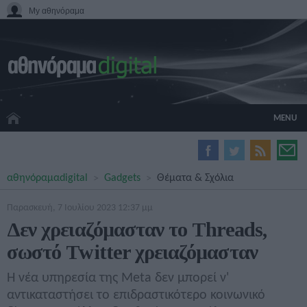
My αθηνόραμα
MENU
HOME CINEMA
αθηνόραμα
digital
Gadgets
Θέματα & Σχόλια
HARDWARE
GADGETS
Παρασκευή, 7 Ιουλίου 2023 12:37 μμ
MOVIES
Δεν χρειαζόμασταν το Threads,
TV
σωστό Twitter χρειαζόμασταν
GAMES
GUIDES
Η νέα υπηρεσία της Meta δεν μπορεί ν'
SPECIALS
αντικαταστήσει το επιδραστικότερο κοινωνικό