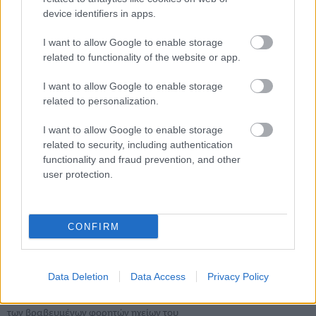
device identifiers in apps.
I want to allow Google to enable storage
related to functionality of the website or app.
I want to allow Google to enable storage
related to personalization.
I want to allow Google to enable storage
related to security, including authentication
functionality and fraud prevention, and other
Νέος διευθύνοντας, ίσως νέα
user protection.
κατεύθυνση για την Apple
Η διαδοχή του Tim Cook από τον John Ternus ευκαιρία για μεγάλες
αλλαγές μακροπρόθεσμα
CONFIRM
ΣΤΟ ΠΡΟΣΚΗΝΙΟ
Ultimate Ears: νέα έκδοση WonderBoom, καλύτερη
Data Deletion
Data Access
Privacy Policy
σε όλα
To διάσημο brand ήχου της Logitech βελτιώνει σημαντικά την σειρά
των βραβευμένων φορητών ηχείων του