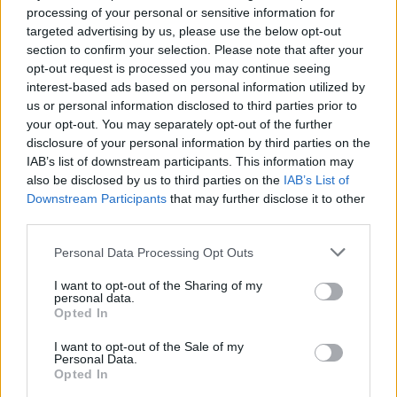
processing of your personal or sensitive information for
targeted advertising by us, please use the below opt-out
section to confirm your selection. Please note that after your
opt-out request is processed you may continue seeing
iPhone 17e: για €719,
Ελληνική Black Friday
interest-based ads based on personal information utilized by
υπεραρκετό για πολλούς
2025: οδηγός επιβίωσης
us or personal information disclosed to third parties prior to
your opt-out. You may separately opt-out of the further
disclosure of your personal information by third parties on the
IAB’s list of downstream participants. This information may
Στην παρούσα τους μορφή,
iPhone σειρά 17: άνιση
also be disclosed by us to third parties on the
IAB’s List of
τα iPhone "το τερμάτισαν"
εξέλιξη, όχι αρκετή
Downstream Participants
that may further disclose it to other
third parties.
Please note that this website/app uses one or more Google
Personal Data Processing Opt Outs
Σταθερά Apple και
Οι νέοι αριθμοί και τ'
services and may gather and store information including but
Samsung στην κορυφή
ανασχεδιασμένα εικονίδια
not limited to your visit or usage behaviour. You may click to
I want to opt-out of the Sharing of my
personal data.
των smartphones
δεν αρκούν, Apple
grant or deny consent to Google and its third-party tags to
Opted In
use your data for below specified purposes in below Google
ΔΗΜΟΦΙΛΕΣΤΕΡΑ ΘΕΜΑΤΑ
consent section.
I want to opt-out of the Sale of my
Το iPhone Air έρχεται, το
To iPhone 16e είναι ένα
Personal Data.
χρειαζόμαστε όμως;
iPhone 14 με... ολίγη από
Opted In
AI