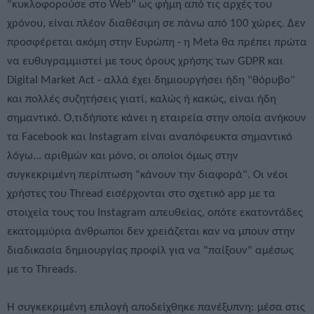
"κυκλοφορούσε στο Web" ως φήμη από τις αρχές του
χρόνου, είναι πλέον διαθέσιμη σε πάνω από 100 χώρες. Δεν
προσφέρεται ακόμη στην Ευρώπη - η Meta θα πρέπει πρώτα
να ευθυγραμμιστεί με τους όρους χρήσης των GDPR και
Digital Market Act - αλλά έχει δημιουργήσει ήδη "θόρυβο"
και πολλές συζητήσεις γιατί, καλώς ή κακώς, είναι ήδη
σημαντικό. Ο,τιδήποτε κάνει η εταιρεία στην οποία ανήκουν
τα Facebook και Instagram είναι αναπόφευκτα σημαντικό
λόγω... αριθμών και μόνο, οι οποίοι όμως στην
συγκεκριμένη περίπτωση "κάνουν την διαφορά". Οι νέοι
χρήστες του Thread εισέρχονται στο σχετικό app με τα
στοιχεία τους του Instagram απευθείας, οπότε εκατοντάδες
εκατομμύρια άνθρωποι δεν χρειάζεται καν να μπουν στην
διαδικασία δημιουργίας προφίλ για να "παίξουν" αμέσως
με το Threads.
Η συγκεκριμένη επιλογή αποδείχθηκε πανέξυπνη: μέσα στις