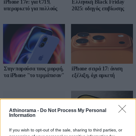
iPhone 17e: για €719,
Ελληνική Black Friday
υπεραρκετό για πολλούς
2025: οδηγός επιβίωσης
Στην παρούσα τους μορφή,
iPhone σειρά 17: άνιση
τα iPhone "το τερμάτισαν"
εξέλιξη, όχι αρκετή
Athinorama -
Do Not Process My Personal
Information
If you wish to opt-out of the sale, sharing to third parties, or
Σταθερά Apple και
Οι νέοι αριθμοί και τ'