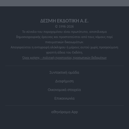
ΔΕΣΜΗ ΕΚΔΟΤΙΚΗ A.E.
© 1996-2026
Το σύνολο του περιεχομένου είναι πρωτότυπο, αποτέλεσμα
δημοσιογραφικής έρευνας και προστατεύεται από τους νόμους περί
πνευματικών δικαιωμάτων.
Απαγορεύεται η αντιγραφή ολόκληρου ή μέρους αυτού χωρίς προηγούμενη
γραπτή άδεια του Εκδότη.
Όροι χρήσης - πολιτική προστασίας προσωπικών δεδομένων
Συντακτική ομάδα
Διαφήμιση
Οικονομικά στοιχεία
Επικοινωνία
αθηνόραμα App