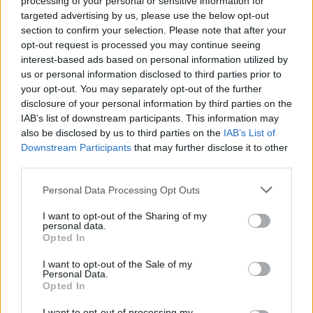
processing of your personal or sensitive information for
Samsung στην κορυφή
ανασχεδιασμένα εικονίδια
targeted advertising by us, please use the below opt-out
των smartphones
δεν αρκούν, Apple
section to confirm your selection. Please note that after your
opt-out request is processed you may continue seeing
interest-based ads based on personal information utilized by
us or personal information disclosed to third parties prior to
your opt-out. You may separately opt-out of the further
disclosure of your personal information by third parties on the
IAB’s list of downstream participants. This information may
also be disclosed by us to third parties on the
IAB’s List of
Downstream Participants
that may further disclose it to other
Το iPhone Air έρχεται, το
To iPhone 16e είναι ένα
third parties.
χρειαζόμαστε όμως;
iPhone 14 με... ολίγη από
AI
Please note that this website/app uses one or more Google
Personal Data Processing Opt Outs
services and may gather and store information including but
not limited to your visit or usage behaviour. You may click to
I want to opt-out of the Sharing of my
personal data.
ΔΗΜΟΦΙΛΕΣΤΕΡΑ ΘΕΜΑΤΑ
grant or deny consent to Google and its third-party tags to
Opted In
use your data for below specified purposes in below Google
consent section.
I want to opt-out of the Sale of my
Personal Data.
Opted In
I want to opt-out of processing my