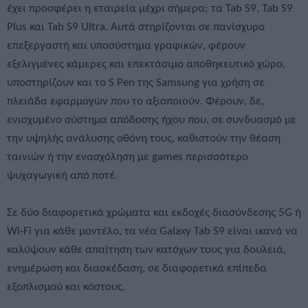
έχει προσφέρει η εταιρεία μέχρι σήμερα: τα Tab S9, Tab S9
Plus και Tab S9 Ultra. Αυτά στηρίζονται σε πανίσχυρο
επεξεργαστή και υποσύστημα γραφικών, φέρουν
εξελιγμένες κάμερες και επεκτάσιμο αποθηκευτικό χώρο,
υποστηρίζουν και τo S Pen της Samsung για χρήση σε
πλειάδα εφαρμογών που τo αξιοποιούν. Φέρουν, δε,
ενισχυμένο σύστημα απόδοσης ήχου που, σε συνδυασμό με
την υψηλής ανάλυσης οθόνη τους, καθιστούν την θέαση
ταινιών ή την ενασχόληση με games περισσότερο
ψυχαγωγική από ποτέ.
Σε δύο διαφορετικά χρώματα και εκδοχές διασύνδεσης 5G ή
Wi-Fi για κάθε μοντέλο, τα νέα Galaxy Tab S9 είναι ικανά να
καλύψουν κάθε απαίτηση των κατόχων τους για δουλειά,
ενημέρωση και διασκέδαση, σε διαφορετικά επίπεδα
εξοπλισμού και κόστους.