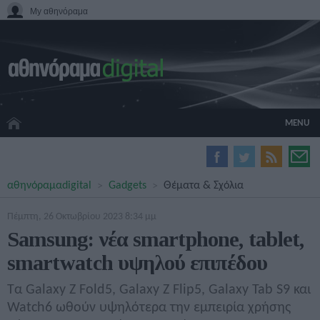
My αθηνόραμα
MENU
HOME CINEMA
αθηνόραμα
digital
Gadgets
Θέματα & Σχόλια
HARDWARE
GADGETS
Πέμπτη, 26 Οκτωβρίου 2023 8:34 μμ
MOVIES
Samsung: νέα smartphone, tablet,
TV
smartwatch υψηλού επιπέδου
GAMES
GUIDES
Τα Galaxy Z Fold5, Galaxy Z Flip5, Galaxy Tab S9 και
SPECIALS
Watch6 ωθούν υψηλότερα την εμπειρία χρήσης