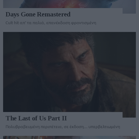
Days Gone Remastered
Cult hit απ' τα παλιά, επανέκδοση φροντισμένη
The Last of Us Part II
Πολυβραβευμένη περιπέτεια, σε έκδοση... υπερβελτιωμένη