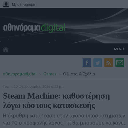
My αθηνόραμα
MENU
HOME CINEMA
αθηνόραμα
digital
Games
Θέματα & Σχόλια
HARDWARE
GADGETS
Τρίτη, 10 Φεβρουαρίου 2026 6:22 μμ
MOVIES
Steam Machine: καθυστέρηση
TV
λόγω κόστους κατασκευής
GAMES
GUIDES
Η έκρυθμη κατάσταση στην αγορά υποσυστημάτων
SPECIALS
για PC ο προφανής λόγος - τί θα μπορούσε να κάνει