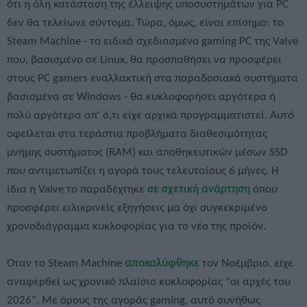
ότι η όλη κατάσταση της έλλειψης υποσυστημάτων για PC
δεν θα τελείωνε σύντομα. Τώρα, όμως, είναι επίσημο: το
Steam Machine - το ειδικά σχεδιασμένο gaming PC της Valve
που, βασισμένο σε Linux, θα προσπαθήσει να προσφέρει
στους PC gamers εναλλακτική στα παραδοσιακά συστήματα
βασισμένα σε Windows - θα κυκλοφορήσει αργότερα ή
πολύ αργότερα απ' ό,τι είχε αρχικά προγραμματιστεί. Αυτό
οφείλεται στα τεράστια προβλήματα διαθεσιμότητας
μνήμης συστήματος (RAM) και αποθηκευτικών μέσων SSD
που αντιμετωπίζει η αγορά τους τελευταίους 6 μήνες. Η
ίδια η Valve το παραδέχτηκε
σε σχετική ανάρτηση
όπου
προσφέρει ειλικρινείς εξηγήσεις μα όχι συγκεκριμένο
χρονοδιάγραμμα κυκλοφορίας για το νέο της προϊόν.
Όταν το Steam Machine
αποκαλύφθηκε
τον Νοέμβριο, είχε
αναφερθεί ως χρονικό πλαίσιο κυκλοφορίας "οι αρχές του
2026". Με όρους της αγοράς gaming, αυτό συνήθως