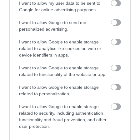
I want to allow my user data to be sent to
Google for online advertising purposes.
I want to allow Google to send me
personalized advertising.
I want to allow Google to enable storage
Games του αρχικού Xbox διαθέσιμα και
related to analytics like cookies on web or
για Windows 11
device identifiers in apps.
Τίτλοι ηλικίας 20 ετών ίσως δεν ενθουσιάσουν τους PC gamers,
I want to allow Google to enable storage
όμως είναι ενδιαφέροντες για άλλον, διαφορετικό λόγο
related to functionality of the website or app.
ΣΤΟ ΠΡΟΣΚΗΝΙΟ
I want to allow Google to enable storage
Την ζημιά που προκαλεί, το GTA VI ελπίζουμε να την
related to personalization.
αξίζει
I want to allow Google to enable storage
Ο αντίκτυπος του τίτλου της Rockstar στην αγορά θα είναι εν τέλει
(και) αρνητικός, όλοι οι λόγοι
related to security, including authentication
functionality and fraud prevention, and other
user protection.