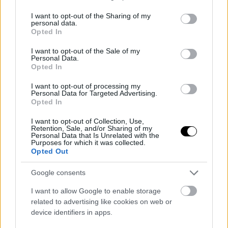
services and may gather and store information including but
not limited to your visit or usage behaviour. You may click to
I want to opt-out of the Sharing of my
personal data.
grant or deny consent to Google and its third-party tags to
Opted In
use your data for below specified purposes in below Google
consent section.
I want to opt-out of the Sale of my
Personal Data.
Opted In
I want to opt-out of processing my
Personal Data for Targeted Advertising.
Galaxy Fold: υπάρχει πια
PC με Windows 10:
Opted In
πολυτέλεια για προϊόντα...
επιτέλους πιο πολλά απ' ότι
I want to opt-out of Collection, Use,
έκδοσης 1.0;
με 7
Retention, Sale, and/or Sharing of my
Personal Data that Is Unrelated with the
Purposes for which it was collected.
ΣΗΜΕΡΑ
Opted Out
Google consents
I want to allow Google to enable storage
related to advertising like cookies on web or
device identifiers in apps.