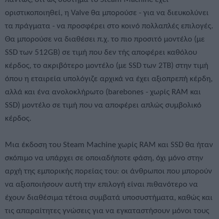
οριστικοποιηθεί, η Valve θα μπορούσε - για να διευκολύνει
τα πράγματα - να προσφέρει στο κοινό πολλαπλές επιλογές.
Θα μπορούσε να διαθέσει π.χ. το πιο προσιτό μοντέλο (με
SSD των 512GB) σε τιμή που δεν τής αποφέρει καθόλου
κέρδος, το ακριβότερο μοντέλο (με SSD των 2TB) στην τιμή
όπου η εταιρεία υπολόγιζε αρχικά να έχει αξιοπρεπή κέρδη,
αλλά και ένα ανολοκλήρωτο (barebones - χωρίς RAM και
SSD) μοντέλο σε τιμή που να αποφέρει απλώς συμβολικό
κέρδος.
Μια έκδοση του Steam Machine χωρίς RAM και SSD θα ήταν
σκόπιμο να υπάρχει σε οποιαδήποτε φάση, όχι μόνο στην
αρχή της εμπορικής πορείας του: οι άνθρωποι που μπορούν
να αξιοποιήσουν αυτή την επιλογή είναι πιθανότερο να
έχουν διαθέσιμα τέτοια συμβατά υποσυστήματα, καθώς και
τις απαραίτητες γνώσεις για να εγκαταστήσουν μόνοι τους