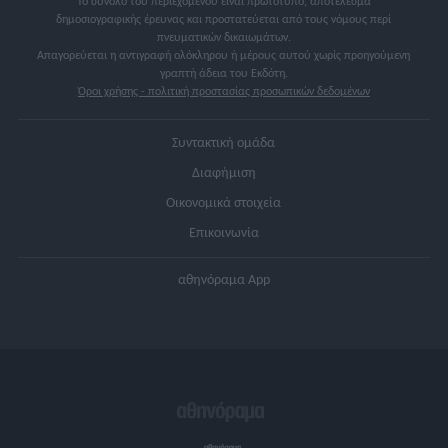
Το σύνολο του περιεχομένου είναι πρωτότυπο, αποτέλεσμα
δημοσιογραφικής έρευνας και προστατεύεται από τους νόμους περί
πνευματικών δικαιωμάτων.
Απαγορεύεται η αντιγραφή ολόκληρου ή μέρους αυτού χωρίς προηγούμενη
γραπτή άδεια του Εκδότη.
Όροι χρήσης - πολιτική προστασίας προσωπικών δεδομένων
Συντακτική ομάδα
Διαφήμιση
Οικονομικά στοιχεία
Επικοινωνία
αθηνόραμα App