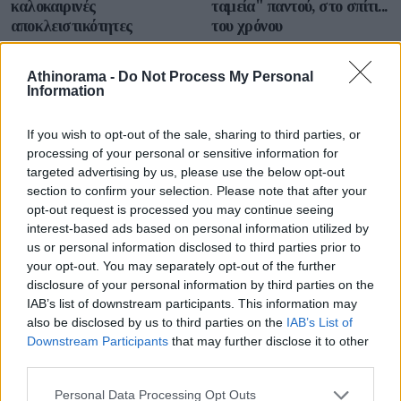
καλοκαιρινές
ταμεία" παντού, στο σπίτι...
αποκλειστικότητες
του χρόνου
Athinorama -
Do Not Process My Personal
Information
If you wish to opt-out of the sale, sharing to third parties, or
processing of your personal or sensitive information for
targeted advertising by us, please use the below opt-out
Games του αρχικού Xbox
Οικιακή δικτύωση Multi-
section to confirm your selection. Please note that after your
διαθέσιμα και για
Gigabit: με εξοπλισμό TP-
opt-out request is processed you may continue seeing
Windows 11
Link απ' άκρη σ' άκρη
interest-based ads based on personal information utilized by
us or personal information disclosed to third parties prior to
your opt-out. You may separately opt-out of the further
disclosure of your personal information by third parties on the
IAB’s list of downstream participants. This information may
also be disclosed by us to third parties on the
IAB’s List of
Downstream Participants
that may further disclose it to other
third parties.
Marvel's Spider-man
Νέο PlayStation VR στον
Please note that this website/app uses one or more Google
Personal Data Processing Opt Outs
ορίζοντα, επίσημα