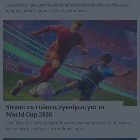
Θεαματικές μειώσεις τιμών σε πρόσφατους ποιοτικούς τίτλους κι
ακόμη μεγαλύτερες σε τίτλους καταλόγου
Steam: εκπτώσεις εγκαίρως για το
World Cup 2026
Προωθητική ενέργεια της υπηρεσίας σε ποδοσφαιρικά PC games,
ουκ ολίγες οι επιλογές σε απίθανες τιμές