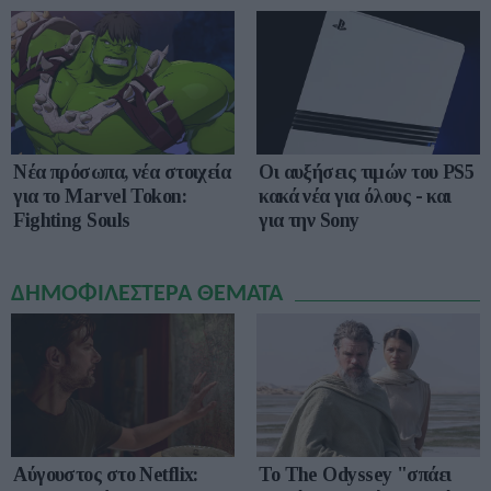
Νέα πρόσωπα, νέα στοιχεία
Οι αυξήσεις τιμών του PS5
για το Marvel Tokon:
κακά νέα για όλους - και
Fighting Souls
για την Sony
ΔΗΜΟΦΙΛΕΣΤΕΡΑ ΘΕΜΑΤΑ
Αύγουστος στο Netflix:
To The Odyssey "σπάει