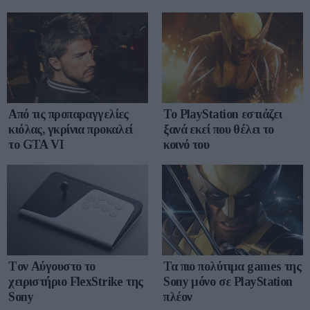
Από τις προπαραγγελίες
Το PlayStation εστιάζει
κιόλας, γκρίνια προκαλεί
ξανά εκεί που θέλει το
το GTA VI
κοινό του
Tον Αύγουστο το
Τα πιο πολύτιμα games της
χειριστήριο FlexStrike της
Sony μόνο σε PlayStation
Sony
πλέον