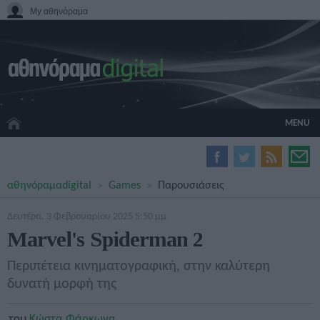
My αθηνόραμα
MENU
HOME CINEMA
αθηνόραμα
digital
Games
Παρουσιάσεις
HARDWARE
GADGETS
Δευτέρα, 3 Φεβρουαρίου 2025 5:50 μμ
MOVIES
Marvel's Spiderman 2
TV
GAMES
Περιπέτεια κινηματογραφική, στην καλύτερη
GUIDES
δυνατή μορφή της
SPECIALS
του
Κώστα Φάρκωνα