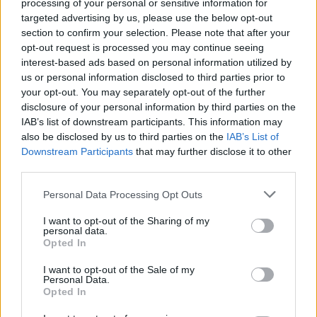
processing of your personal or sensitive information for
targeted advertising by us, please use the below opt-out
Μιλώντας για τις διαθέσιμες αποστολές, η Insomniac έχει
section to confirm your selection. Please note that after your
opt-out request is processed you may continue seeing
ολοφάνερα προσπαθήσει να επιτύχει μία ισορροπία
interest-based ads based on personal information utilized by
ανάμεσα στο τί πρέπει να κάνει ο παίκτης και τί είναι
us or personal information disclosed to third parties prior to
προαιρετικό - και την έχει, εν πολλοίς, πετύχει: οι
your opt-out. You may separately opt-out of the further
"σεναριακές" αποστολές, αυτές που προχωρούν την
disclosure of your personal information by third parties on the
IAB’s list of downstream participants. This information may
υπόθεση του τίτλου, χαρακτηρίζονται από αρκετή ποικιλία
also be disclosed by us to third parties on the
IAB’s List of
ώστε να μην έχουμε φαινόμενα... επαναληπτικότητας
Downstream Participants
that may further disclose it to other
αχρείαστης, ενώ κάποιες από τις "δευτερεύουσες" μοιάζουν
third parties.
μεν μεταξύ τους, αλλά οι παίκτες έχουν την ελευθερία
Please note that this website/app uses one or more Google
Personal Data Processing Opt Outs
επιλογής να τις αναλάβουν αν και όποτε θελήσουν. Είναι,
services and may gather and store information including but
not limited to your visit or usage behaviour. You may click to
I want to opt-out of the Sharing of my
δε, ευκολότερο από ποτέ να εντοπιστούν μέσα στον
personal data.
grant or deny consent to Google and its third-party tags to
εικονικό κόσμο του Spider-man 2 τόσο οι πρώτες όσο και οι
Opted In
use your data for below specified purposes in below Google
δεύτερες (συνήθως δεν χρειάζεται καν να ψάξει κανείς γι'
consent section.
I want to opt-out of the Sale of my
αυτές στο mini-map), βελτίωση σαφέστατα ευπρόσδεκτη σε
Personal Data.
Opted In
σχέση με τους προκατόχους του.