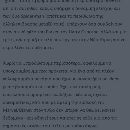
"χτίσει" αυτή τη φορά μία υπόθεση περισσότερο σύνθετη
απ' ό,τι συνήθως, καθώς υπάρχει η δυναμική ελέγχου και
των δύο Spider-man (οπότε και το περιθώριο της
αλληλεπίδρασης μεταξύ τους), υπάρχουν όσα συμβαίνουν
στον στενό φίλο του Parker, τον Harry Osborne, αλλά και μία
τρίτη, εξωτερική απειλή που έρχεται στην Νέα Υόρκη για να
περιπλέξει τα πράγματα.
Χωρίς να... προδώσουμε περισσότερα, οφείλουμε να
υπογραμμίσουμε πως πρόκειται για ένα από τα πλέον
καλογραμμένα σενάρια που έχουμε συναντήσει σε video
game βασισμένο σε comics. Έχει πολύ καλή ροή,
επιφυλάσσει ορισμένες εκπλήξεις - κάποιες σχεδόν
σοκαριστικές, κάτι που με άμεση την εμπλοκή της
Marvel/Disney στον τίτλο δεν μπορεί να θεωρεί κανείς
δεδομένο - και οδηγεί τους παίκτες σε κάθε μία από τις
σημαντικές σεκάνς του τίτλου με τρόπο άκρως