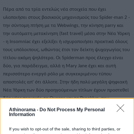
Πέρα από τα τρία εντελώς νέα στοιχεία που έχει
υλοποιήσει στους βασικούς μηχανισμούς του Spider-man 2 -
την σύντομη πτήση με τα Webwings, την κίνηση parry και
την αυτόματη μετακίνηση (fast travel) μέσα στην Νέα Υόρκη
- η Insomniac έχει εξελίξει ή ισχυροποιήσει πρακτικά όλους
τους υπόλοιπους, ωθώντας έτσι τον δείκτη ψυχαγωγίας του
τίτλου ακόμη ψηλότερα. Οι Spiderman προς έλεγχο είναι
δύο, για παράδειγμα, αλλά η Mary Jane έχει και αυτή
περισσότερο ενεργό ρόλο με συγκεκριμένου τύπου
αποστολές απ' ότι άλλοτε. Στην ήδη πολύ μεγάλη ψηφιακή
Νέα Υόρκη των δύο προηγούμενων τίτλων έχουν προστεθεί
δύο νέες περιοχές, το Queens και το Brooklyn, που
επεκτείνουν σημαντικά τόσο το περιθώριο προς
Athinorama -
Do Not Process My Personal
Information
εξερεύνηση, όσο και το περιθώριο για δευτερεύουσες
αποστολές που σχετίζονται με το περιβάλλον των Miles
If you wish to opt-out of the sale, sharing to third parties, or
Morales και Peter Parker συγκεκριμένα.