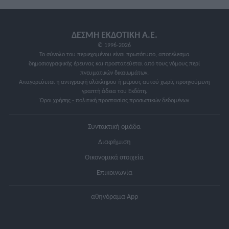
ΔΕΣΜΗ ΕΚΔΟΤΙΚΗ A.E.
© 1996-2026
Το σύνολο του περιεχομένου είναι πρωτότυπο, αποτέλεσμα
δημοσιογραφικής έρευνας και προστατεύεται από τους νόμους περί
πνευματικών δικαιωμάτων.
Απαγορεύεται η αντιγραφή ολόκληρου ή μέρους αυτού χωρίς προηγούμενη
γραπτή άδεια του Εκδότη.
Όροι χρήσης - πολιτική προστασίας προσωπικών δεδομένων
Συντακτική ομάδα
Διαφήμιση
Οικονομικά στοιχεία
Επικοινωνία
αθηνόραμα App