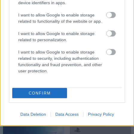
Days Gone Remastered
The Last of Us Part II
device identifiers in apps.
I want to allow Google to enable storage
related to functionality of the website or app.
God of War: Ragnarok
Astro Bot
I want to allow Google to enable storage
related to personalization.
I want to allow Google to enable storage
ΔΗΜΟΦΙΛΕΣΤΕΡΑ ΘΕΜΑΤΑ
related to security, including authentication
Ghost of Tsushima
Horizon: Forbidden West
functionality and fraud prevention, and other
Director's Cut
Complete Edition
user protection.
CONFIRM
Αύγουστος στο Netflix:
To The Odyssey "σπάει
καλοκαιρινές
ταμεία" παντού, στο σπίτι...
Data Deletion
Data Access
Privacy Policy
αποκλειστικότητες
του χρόνου