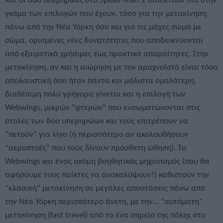
Και οι δύο υπερήρωες στο Spider-man 2 διαθέτουν πια στην
γκάμα των επιλογών που έχουν, τόσο για την μετακίνηση
πάνω από την Νέα Υόρκη όσο και για τις μάχες σώμα με
σώμα, ορισμένες νέες δυνατότητες που αποδεικνύονται
από εξαιρετικά χρήσιμες έως πρακτικά απαραίτητες. Στην
μετακίνηση, αν και η αιώρηση με τον αραχνοϊστό είναι τόσο
απολαυστική όσο ήταν πάντα και μάλιστα ομαλότερη,
διαθέσιμη πολύ γρήγορα γίνεται και η επιλογή των
Webwings, μικρών "φτερών" που ενσωματώνονται στις
στολές των δύο υπερηρώων και τούς επιτρέπουν να
"πετούν" για λίγο (ή περισσότερο αν ακολουθήσουν
"αεροστοές" που τούς δίνουν πρόσθετη ώθηση). Τα
Webwings και ένας ακόμη βοηθητικός μηχανισμός (που θα
αφήσουμε τους παίκτες να ανακαλύψουν!) καθιστούν την
"κλασική" μετακίνηση σε μεγάλες αποστάσεις πάνω από
την Νέα Υόρκη περισσότερο άνετη, με την... "αυτόματη"
μετακίνηση (fast travel) από το ένα σημείο της πόλης στο