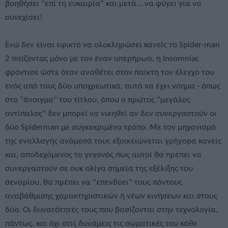
βοηθήσει "επί τη ευκαιρία" και μετά... να φύγει για να
συνεχίσει!
Ενώ δεν είναι εφικτό να ολοκληρώσει κανείς το Spider-man
2 παίζοντας μόνο με τον έναν υπερήρωα, η Insomniac
φρόντισε ώστε όταν αναθέτει στον παίκτη τον έλεγχο του
ενός από τους δύο υποχρεωτικά, αυτό να έχει νόημα - όπως
στο "άνοιγμα" του τίτλου, όπου ο πρώτος "μεγάλος
αντίπαλος" δεν μπορεί να νικηθεί αν δεν συνεργαστούν οι
δύο Spiderman με συγκεκριμένο τρόπο. Με τον μηχανισμό
της εναλλαγής ανάμεσά τους εξοικειώνεται γρήγορα κανείς
και, αποδεχόμενος το γεγονός πως αυτοί θα πρέπει να
συνεργαστούν σε ουκ ολίγα σημεία της εξέλιξης του
σεναρίου, θα πρέπει να "επενδύει" τους πόντους
αναβάθμισης χαρακτηριστικών ή νέων κινήσεων και στους
δύο. Οι δυνατότητές τους που βασίζονται στην τεχνολογία,
πάντως, και όχι στις δυνάμεις τις σωματικές του κάθε