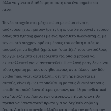
άλλο να γίνεται διαθέσιμη κι αυτή από ένα σημείο και
πέρα.
Το νέο στοιχείο στις μάχες σώμα με σώμα είναι η
απόκρουση χτυπημάτων (parry), η οποία λειτουργεί περίπου
όπως στα fighting games με ένα πρόσθετο πλεονέκτημα: με
τον σωστό συγχρονισμό εκ μέρους του παίκτη αυτός και
αποφεύγει να δεχθεί ζημιά, και "σαστίζει" τους αντιπάλους
του για ελάχιστα δευτερόλεπτα (τα οποία μπορεί να
εκμεταλλευτεί για ν' αντεπιτεθεί). Η επιλογή parry δεν είναι
τόσο χρήσιμη με τους συνηθισμένους αντιπάλους των δύο
Spiderman, γιατί κατά βάση... δεν την χρειάζονται με
αυτούς, είναι όμως υπερπολύτιμη με τους δυσκολότερους
επειδή και πολύ δυνατότερα χτυπούν, και έξτρα ανθεκτικοί
στα "απλά" χτυπήματα των υπερηρώων είναι, οπότε θα
πρέπει να "σαστίσουν" πρώτα για να δεχθούν σοβαρή
ζημιά. Αυτό το στοιχείο αλλάζει κατά πολύ την ροή και τον