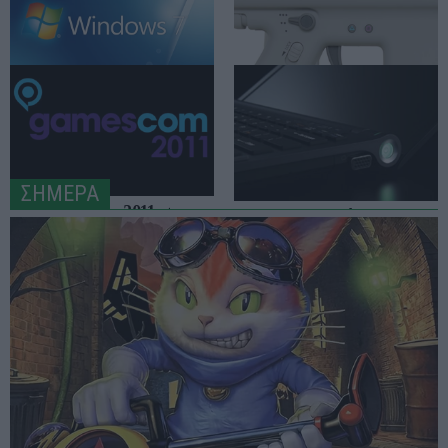
Οικιακή δικτύωση Multi-
Fast and Furious
Gigabit: με εξοπλισμό TP-
Crossroads: αντί να
Link απ' άκρη σ' άκρη
παρακολουθείς, παίξε!
Windows 7, Windows 8.1:
PS Move: τα αξεσουάρ
συνταξιοδότηση επίσημη
ΣΗΜΕΡΑ
H GamesCom 2011 σε
Sony Vaio: παρόν και
τίτλους
μέλλον