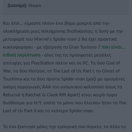
Διανομή:
Steam
Και έτσι... είμαστε πλέον ένα βήμα μακριά από την
ολοκλήρωση μιας πολύχρονης διαδικασίας: η Sony με την
μεταφορά του Marvel's Spider-man 2 θα έχει πρακτικά
κυκλοφορήσει - με εξαίρεση το Gran Turismo 7
που είναι...
ειδική περίπτωση
- όλες της τις πρόσφατες μεγάλες
επιτυχίες για PlayStation πλέον και σε PC. Τα δύο God of
War, τα δύο Horizon, το The Last of Us Part I, το Ghost of
Tsushima και τα δύο πρώτα Spider-man (μαζί με ορισμένες
ακόμη παραγωγές ΑΑΑ του ιαπωνικού κολοσσού όπως τα
Returnal ή Ratchet & Clank Rift Apart) είναι καιρό τώρα
διαθέσιμα για Η/Υ, οπότε τα μόνα που έλειπαν ήταν το The
Last of Us Part ΙΙ και το νεότερο Spider-man.
Το ένα ξεκίνησε μόλις την εμπορική του πορεία, το άλλο το