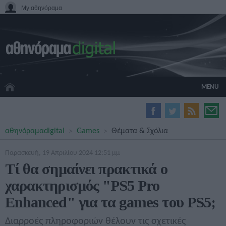
My αθηνόραμα
MENU
HOME CINEMA
αθηνόραμα
digital
Games
Θέματα & Σχόλια
HARDWARE
GADGETS
Παρασκευή, 19 Απριλίου 2024 12:51 μμ
MOVIES
Τί θα σημαίνει πρακτικά ο
TV
χαρακτηρισμός "PS5 Pro
GAMES
GUIDES
Enhanced" για τα games του PS5;
SPECIALS
Διαρροές πληροφοριών θέλουν τις σχετικές