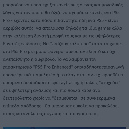
μπορούσε να υποστηρίξει κανείς πως ο ένας και μοναδικός
λόγος για τον οποίο θα άξιζε να αγοράσει κανείς ένα PS5
Pro - έχοντας κατά πάσα πιθανότητα ήδη ένα PS5 - είναι
ακριβώς αυτός: να απολαύσει δηλαδή τα ίδια games αλλά
στην καλύτερη δυνατή μορφή τους και με τις υψηλότερες
δυνατές επιδόσεις. Να "παίζουν καλύτερα" αυτά τα games
στο PS5 Pro με τρόπο φανερό, άμεσα αντιληπτό και όχι
ανεπαίσθητο ή αμφίβολο. Το να λαμβάνει τον
χαρακτηρισμό "PS5 Pro Enhanced" οποιαδήποτε παραγωγή
προσφέρει κάτι αμελητέο ή το ελάχιστο - αν π.χ. προσθέτει
ορισμένα δυσδιάκριτα εφέ raytracing ή απλώς "στοχεύει"
σε υψηλότερη ανάλυση και πιο πολλά καρέ ανά
δευτερόλεπτο χωρίς να "δεσμεύεται" σε συγκεκριμένα
επίπεδα απόδοσης - θα μπορούσε εύκολα να προκαλέσει
στους καταναλωτές σύγχυση και απογοήτευση.