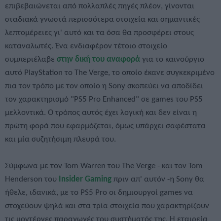
επιβεβαιώνεται από πολλαπλές πηγές πλέον, γίνονται
σταδιακά γνωστά περισσότερα στοιχεία και σημαντικές
λεπτομέρειες γι' αυτό και τα όσα θα προσφέρει στους
καταναλωτές. Ένα ενδιαφέρον τέτοιο στοιχείο
συμπεριέλαβε
στην δική του αναφορά
για το καινούργιο
αυτό PlayStation το The Verge, το οποίο έκανε συγκεκριμένο
πια τον τρόπο με τον οποίο η Sony σκοπεύει να αποδίδει
τον χαρακτηρισμό "PS5 Pro Enhanced" σε games του PS5
μελλοντικά. Ο τρόπος αυτός έχει λογική και δεν είναι η
πρώτη φορά που εφαρμόζεται, όμως υπάρχει σαφέστατα
και μία συζητήσιμη πλευρά του.
Σύμφωνα με τον Tom Warren του The Verge - και τον Tom
Henderson του
Insider Gaming
πριν απ' αυτόν -η Sony θα
ήθελε, ιδανικά, με το PS5 Pro οι δημιουργοί games να
στοχεύουν ψηλά και στα τρία στοιχεία που χαρακτηρίζουν
τις μοντέρνες παραγωγές του συστήματός της. Η εταιρεία