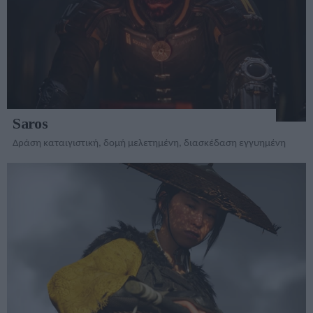
Saros
Δράση καταιγιστική, δομή μελετημένη, διασκέδαση εγγυημένη