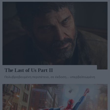
The Last of Us Part II
Πολυβραβευμένη περιπέτεια, σε έκδοση... υπερβελτιωμένη