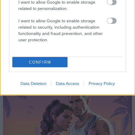
I want to allow Google to enable storage
related to personalization.
Games του αρχικού Xbox διαθέσιμα και
I want to allow Google to enable storage
για Windows 11
related to security, including authentication
Τίτλοι ηλικίας 20 ετών ίσως δεν ενθουσιάσουν τους PC gamers,
functionality and fraud prevention, and other
όμως είναι ενδιαφέροντες για άλλον, διαφορετικό λόγο
user protection.
ΣΤΟ ΠΡΟΣΚΗΝΙΟ
Την ζημιά που προκαλεί, το GTA VI ελπίζουμε να την
CONFIRM
αξίζει
Ο αντίκτυπος του τίτλου της Rockstar στην αγορά θα είναι εν τέλει
(και) αρνητικός, όλοι οι λόγοι
Data Deletion
Data Access
Privacy Policy