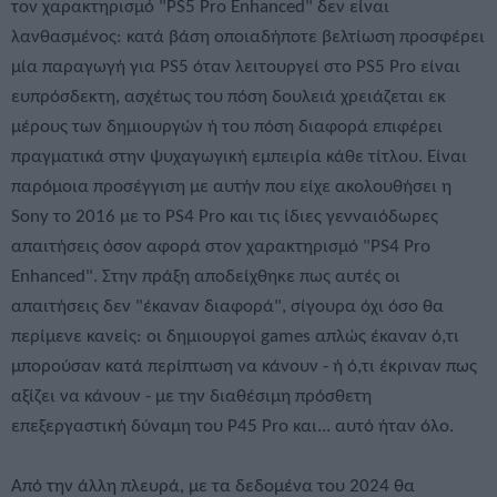
τον χαρακτηρισμό "PS5 Pro Enhanced" δεν είναι
λανθασμένος: κατά βάση οποιαδήποτε βελτίωση προσφέρει
μία παραγωγή για PS5 όταν λειτουργεί στο PS5 Pro είναι
ευπρόσδεκτη, ασχέτως του πόση δουλειά χρειάζεται εκ
μέρους των δημιουργών ή του πόση διαφορά επιφέρει
πραγματικά στην ψυχαγωγική εμπειρία κάθε τίτλου. Είναι
παρόμοια προσέγγιση με αυτήν που είχε ακολουθήσει η
Sony το 2016 με το PS4 Pro και τις ίδιες γενναιόδωρες
απαιτήσεις όσον αφορά στον χαρακτηρισμό "PS4 Pro
Enhanced". Στην πράξη αποδείχθηκε πως αυτές οι
απαιτήσεις δεν "έκαναν διαφορά", σίγουρα όχι όσο θα
περίμενε κανείς: οι δημιουργοί games απλώς έκαναν ό,τι
μπορούσαν κατά περίπτωση να κάνουν - ή ό,τι έκριναν πως
αξίζει να κάνουν - με την διαθέσιμη πρόσθετη
επεξεργαστική δύναμη του P45 Pro και... αυτό ήταν όλο.
Από την άλλη πλευρά, με τα δεδομένα του 2024 θα