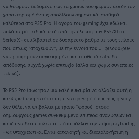
να θεωρούν δεδομένο πως τα games που φέρουν αυτόν τον
χαρακτηρισμό όντως αποδίδουν σημαντικά, αισθητά
καλύτερα στο PS5 Pro. Η αγορά του gaming έχει εδώ και
πολύ καιρό - ειδικά μετά από την έλευση των PS5/Xbox
Series X - συμβιβαστεί σε δυσάρεστο βαθμό με τους τίτλους
που απλώς "στοχεύουν", με την έννοια του... "φιλοδοξούν",
να προσφέρουν συγκεκριμένα και σταθερά επίπεδα
απόδοσης, συχνά χωρίς επιτυχία (αλλά και χωρίς συνέπειες
τελικά).
To PS5 Pro ίσως ήταν μια καλή ευκαιρία να αλλάξει αυτή η
κακώς κείμενη κατάσταση, είναι φανερό όμως πως η Sony
δεν θέλει να επιβάλλει με τρόπο "φορσέ" στους
δημιουργούς games συγκεκριμένα επίπεδα αναλύσεων και
καρέ ανά δευτερόλεπτο - πόσο μάλλον την χρήση raytracing
- ως υποχρεωτικά. Είναι κατανοητή και δικαιολογήσιμη η