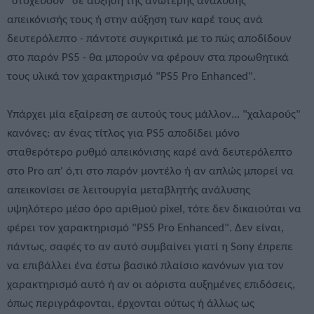
"στοχεύουν" σε αύξηση της ανώτερης ανάλυσης
απεικόνισής τους ή στην αύξηση των καρέ τους ανά
δευτερόλεπτο - πάντοτε συγκριτικά με το πώς αποδίδουν
στο παρόν PS5 - θα μπορούν να φέρουν στα προωθητικά
τους υλικά τον χαρακτηρισμό "PS5 Pro Enhanced".
Υπάρχει μία εξαίρεση σε αυτούς τους μάλλον... "χαλαρούς"
κανόνες: αν ένας τίτλος για PS5 αποδίδει μόνο
σταθερότερο ρυθμό απεικόνισης καρέ ανά δευτερόλεπτο
στο Pro απ' ό,τι στο παρόν μοντέλο ή αν απλώς μπορεί να
απεικονίσει σε λειτουργία μεταβλητής ανάλυσης
υψηλότερο μέσο όρο αριθμού pixel, τότε δεν δικαιούται να
φέρει τον χαρακτηρισμό "PS5 Pro Enhanced". Δεν είναι,
πάντως, σαφές το αν αυτό συμβαίνει γιατί η Sony έπρεπε
να επιβάλλει ένα έστω βασικό πλαίσιο κανόνων για τον
χαρακτηρισμό αυτό ή αν οι αόριστα αυξημένες επιδόσεις,
όπως περιγράφονται, έρχονται ούτως ή άλλως ως