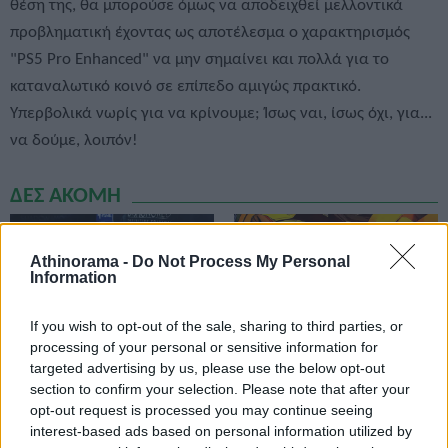
θέση της, θα μπορούσε όμως να αποδειχθεί μελλοντικά
προβληματική έχοντας ως αποτέλεσμα ο χαρακτηρισμός
"PS5 Pro Enhanced" να μην σημαίνει και πολλά για το
καταναλωτικό κοινό σε επίπεδο αμιγώς πρακτικό.
Υπερβολικά νωρίς για να κρίνουμε; Ίσως ναι, ίσως όχι, για...
να δούμε, λοιπόν!
ΔΕΣ ΑΚΟΜΗ
Athinorama -
Do Not Process My Personal
Information
If you wish to opt-out of the sale, sharing to third parties, or
processing of your personal or sensitive information for
Τέλος τα games για
Blade, Loki και Deadpool
targeted advertising by us, please use the below opt-out
PlayStation σε υλική
στο Marvel Tokon:
section to confirm your selection. Please note that after your
μορφή από το 2028
Fighting Souls
opt-out request is processed you may continue seeing
interest-based ads based on personal information utilized by