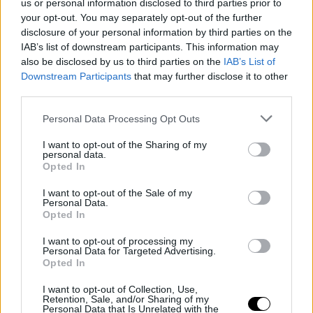
us or personal information disclosed to third parties prior to
Από τις προπαραγγελίες
Το PlayStation εστιάζει
your opt-out. You may separately opt-out of the further
κιόλας, γκρίνια προκαλεί
ξανά εκεί που θέλει το
disclosure of your personal information by third parties on the
το GTA VI
κοινό του
IAB’s list of downstream participants. This information may
also be disclosed by us to third parties on the
IAB’s List of
Downstream Participants
that may further disclose it to other
Tον Αύγουστο το
Τα πιο πολύτιμα games της
third parties.
χειριστήριο FlexStrike της
Sony μόνο σε PlayStation
Sony
πλέον
Please note that this website/app uses one or more Google
Personal Data Processing Opt Outs
services and may gather and store information including but
ΔΗΜΟΦΙΛΕΣΤΕΡΑ ΘΕΜΑΤΑ
not limited to your visit or usage behaviour. You may click to
I want to opt-out of the Sharing of my
Νέα πρόσωπα, νέα στοιχεία
Οι αυξήσεις τιμών του PS5
personal data.
grant or deny consent to Google and its third-party tags to
για το Marvel Tokon:
κακά νέα για όλους - και
Opted In
use your data for below specified purposes in below Google
Fighting Souls
για την Sony
consent section.
I want to opt-out of the Sale of my
Personal Data.
Opted In
I want to opt-out of processing my
Personal Data for Targeted Advertising.
Αύγουστος στο Netflix:
To The Odyssey "σπάει
Opted In
καλοκαιρινές
ταμεία" παντού, στο σπίτι...
αποκλειστικότητες
του χρόνου
I want to opt-out of Collection, Use,
Retention, Sale, and/or Sharing of my
Personal Data that Is Unrelated with the