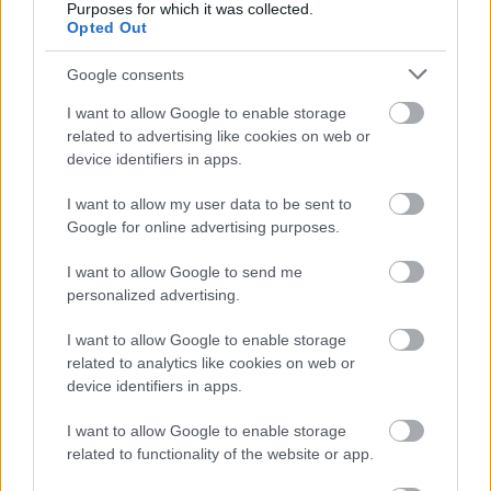
Purposes for which it was collected.
Games του αρχικού Xbox
Οικιακή δικτύωση Multi-
Opted Out
διαθέσιμα και για
Gigabit: με εξοπλισμό TP-
Windows 11
Link απ' άκρη σ' άκρη
Google consents
I want to allow Google to enable storage
Marvel's Spider-man
Νέο PlayStation VR στον
related to advertising like cookies on web or
ορίζοντα, επίσημα
device identifiers in apps.
I want to allow my user data to be sent to
ΣΗΜΕΡΑ
Google for online advertising purposes.
Galaxy Fold: υπάρχει πια
PC με Windows 10:
πολυτέλεια για προϊόντα...
επιτέλους πιο πολλά απ' ότι
I want to allow Google to send me
έκδοσης 1.0;
με 7
personalized advertising.
I want to allow Google to enable storage
related to analytics like cookies on web or
device identifiers in apps.
I want to allow Google to enable storage
related to functionality of the website or app.