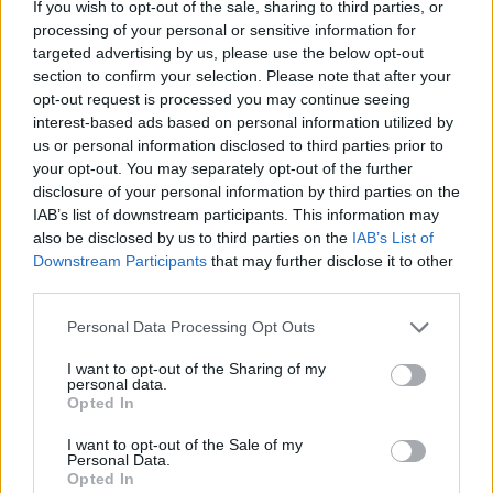
If you wish to opt-out of the sale, sharing to third parties, or
processing of your personal or sensitive information for
targeted advertising by us, please use the below opt-out
Logitech και McLaren:
iPhone 14: τί κάνουν τα
section to confirm your selection. Please note that after your
opt-out request is processed you may continue seeing
επέκταση συνεργασίας
Pro που δεν κάνουν τα μη-
interest-based ads based on personal information utilized by
Pro
us or personal information disclosed to third parties prior to
your opt-out. You may separately opt-out of the further
disclosure of your personal information by third parties on the
IAB’s list of downstream participants. This information may
also be disclosed by us to third parties on the
IAB’s List of
Downstream Participants
that may further disclose it to other
third parties.
Please note that this website/app uses one or more Google
Personal Data Processing Opt Outs
services and may gather and store information including but
Marvel's Spider-man
PlayStation5: επέκταση
not limited to your visit or usage behaviour. You may click to
I want to opt-out of the Sharing of my
personal data.
αποθηκευτικού χώρου
grant or deny consent to Google and its third-party tags to
Opted In
σύντομα
use your data for below specified purposes in below Google
consent section.
I want to opt-out of the Sale of my
Personal Data.
Opted In