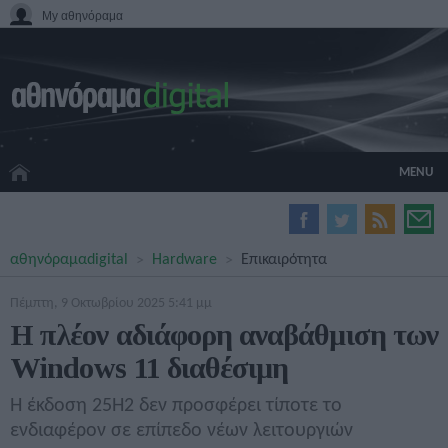
My αθηνόραμα
MENU
HOME CINEMA
αθηνόραμα
digital
Hardware
Επικαιρότητα
HARDWARE
GADGETS
Πέμπτη, 9 Οκτωβρίου 2025 5:41 μμ
MOVIES
H πλέον αδιάφορη αναβάθμιση των
TV
Windows 11 διαθέσιμη
GAMES
GUIDES
Η έκδοση 25Η2 δεν προσφέρει τίποτε το
SPECIALS
ενδιαφέρον σε επίπεδο νέων λειτουργιών