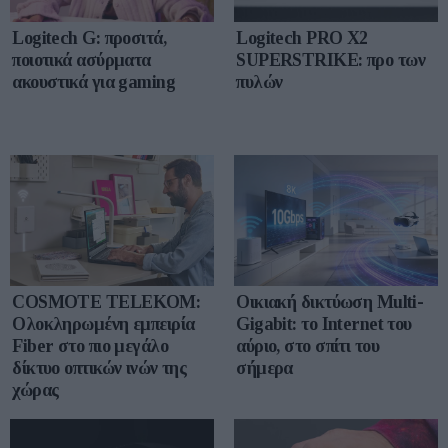
Logitech G: προσιτά,
Logitech PRO X2
ποιοτικά ασύρματα
SUPERSTRIKE: προ των
ακουστικά για gaming
πυλών
COSMOTE TELEKOM:
Οικιακή δικτύωση Multi-
Ολοκληρωμένη εμπειρία
Gigabit: το Internet του
Fiber στο πιο μεγάλο
αύριο, στο σπίτι του
δίκτυο οπτικών ινών της
σήμερα
χώρας