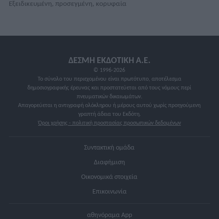
Εξειδικευμένη, προσεγμένη, κορυφαία
ΔΕΣΜΗ ΕΚΔΟΤΙΚΗ A.E.
© 1996-2026
Το σύνολο του περιεχομένου είναι πρωτότυπο, αποτέλεσμα
δημοσιογραφικής έρευνας και προστατεύεται από τους νόμους περί
πνευματικών δικαιωμάτων.
Απαγορεύεται η αντιγραφή ολόκληρου ή μέρους αυτού χωρίς προηγούμενη
γραπτή άδεια του Εκδότη.
Όροι χρήσης - πολιτική προστασίας προσωπικών δεδομένων
Συντακτική ομάδα
Διαφήμιση
Οικονομικά στοιχεία
Επικοινωνία
αθηνόραμα App