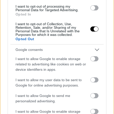
I want to opt-out of processing my
ΣΗΜΕΡΑ
Personal Data for Targeted Advertising.
Opted In
I want to opt-out of Collection, Use,
Retention, Sale, and/or Sharing of my
Personal Data that Is Unrelated with the
Purposes for which it was collected.
Opted Out
Google consents
I want to allow Google to enable storage
related to advertising like cookies on web or
device identifiers in apps.
I want to allow my user data to be sent to
Η Microsoft υποστηρίζει σιωπηλά τα
Google for online advertising purposes.
Windows 10 μέχρι το 2027
I want to allow Google to send me
Το κοινό που δεν θέλει να χρησιμοποιήσει τα Windows 11 είναι
personalized advertising.
Δικτυακά ασφαλές για έναν ακόμη χρόνο
I want to allow Google to enable storage