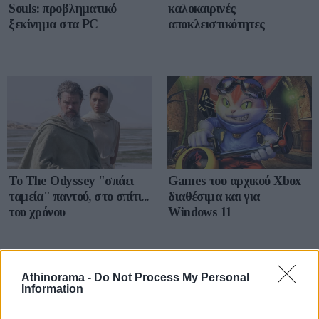
Souls: προβληματικό
καλοκαιρινές
ξεκίνημα στα PC
αποκλειστικότητες
To The Odyssey "σπάει
Games του αρχικού Xbox
ταμεία" παντού, στο σπίτι...
διαθέσιμα και για
του χρόνου
Windows 11
Athinorama -
Do Not Process My Personal
Information