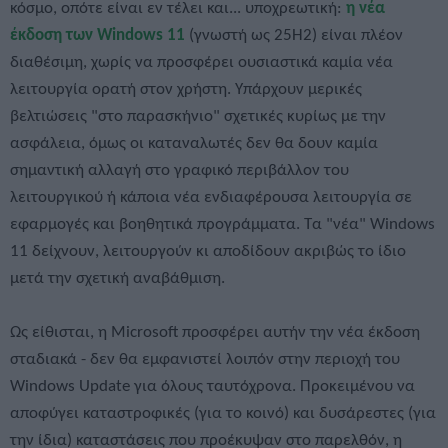
κόσμο, οπότε είναι εν τέλει και... υποχρεωτική:
η νέα
έκδοση των Windows 11
(γνωστή ως 25H2) είναι πλέον
διαθέσιμη, χωρίς να προσφέρει ουσιαστικά καμία νέα
λειτουργία ορατή στον χρήστη. Υπάρχουν μερικές
βελτιώσεις "στο παρασκήνιο" σχετικές κυρίως με την
ασφάλεια, όμως οι καταναλωτές δεν θα δουν καμία
σημαντική αλλαγή στο γραφικό περιβάλλον του
λειτουργικού ή κάποια νέα ενδιαφέρουσα λειτουργία σε
εφαρμογές και βοηθητικά προγράμματα. Τα "νέα" Windows
11 δείχνουν, λειτουργούν κι αποδίδουν ακριβώς το ίδιο
μετά την σχετική αναβάθμιση.
Ως είθισται, η Microsoft προσφέρει αυτήν την νέα έκδοση
σταδιακά - δεν θα εμφανιστεί λοιπόν στην περιοχή του
Windows Update για όλους ταυτόχρονα. Προκειμένου να
αποφύγει καταστροφικές (για το κοινό) και δυσάρεστες (για
την ίδια) καταστάσεις που προέκυψαν στο παρελθόν, η