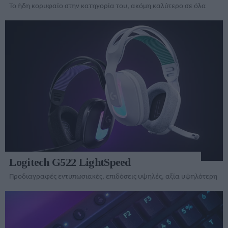
To ήδη κορυφαίο στην κατηγορία του, ακόμη καλύτερο σε όλα
Logitech G522 LightSpeed
Προδιαγραφές εντυπωσιακές, επιδόσεις υψηλές, αξία υψηλότερη