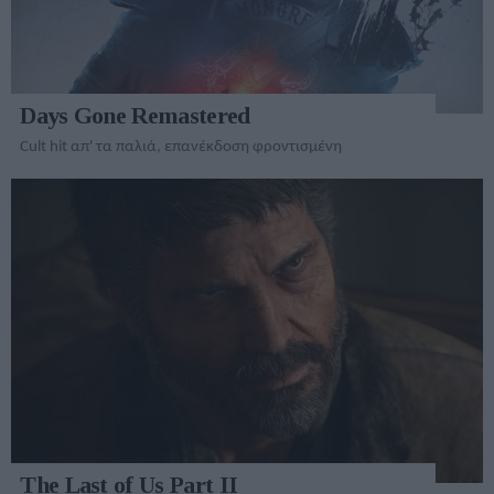
Days Gone Remastered
Cult hit απ' τα παλιά, επανέκδοση φροντισμένη
The Last of Us Part II