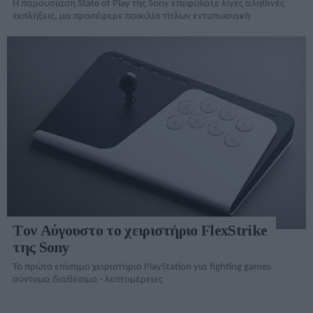
Η παρουσίαση State of Play της Sony επεφύλαξε λίγες αληθινές
εκπλήξεις, μα προσέφερε ποικιλία τίτλων εντυπωσιακή
Tον Αύγουστο το χειριστήριο FlexStrike
της Sony
Το πρώτο επίσημο χειριστήριο PlayStation για fighting games
σύντομα διαθέσιμο - λεπτομέρειες