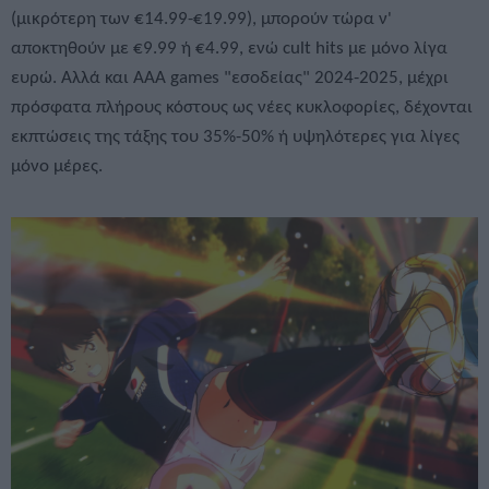
(μικρότερη των €14.99-€19.99), μπορούν τώρα ν'
αποκτηθούν με €9.99 ή €4.99, ενώ cult hits με μόνο λίγα
ευρώ. Αλλά και AAA games "εσοδείας" 2024-2025, μέχρι
πρόσφατα πλήρους κόστους ως νέες κυκλοφορίες, δέχονται
εκπτώσεις της τάξης του 35%-50% ή υψηλότερες για λίγες
μόνο μέρες.