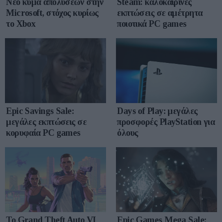
Νέο κύμα απολύσεων στην
Steam: καλοκαιρινές
Microsoft, στόχος κυρίως
εκπτώσεις σε αμέτρητα
το Xbox
ποιοτικά PC games
Epic Savings Sale:
Days of Play: μεγάλες
μεγάλες εκπτώσεις σε
προσφορές PlayStation για
κορυφαία PC games
όλους
Το Grand Theft Auto VI
Epic Games Mega Sale: