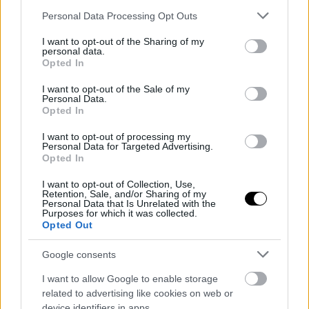
Please note that this website/app uses one or more Google
Personal Data Processing Opt Outs
services and may gather and store information including but
not limited to your visit or usage behaviour. You may click to
I want to opt-out of the Sharing of my
personal data.
grant or deny consent to Google and its third-party tags to
Opted In
use your data for below specified purposes in below Google
consent section.
I want to opt-out of the Sale of my
Personal Data.
Opted In
I want to opt-out of processing my
Games του αρχικού Xbox διαθέσιμα και
Personal Data for Targeted Advertising.
Opted In
για Windows 11
Τίτλοι ηλικίας 20 ετών ίσως δεν ενθουσιάσουν τους PC gamers,
I want to opt-out of Collection, Use,
Retention, Sale, and/or Sharing of my
όμως είναι ενδιαφέροντες για άλλον, διαφορετικό λόγο
Personal Data that Is Unrelated with the
Purposes for which it was collected.
Opted Out
ΣΤΟ ΠΡΟΣΚΗΝΙΟ
Την ζημιά που προκαλεί, το GTA VI ελπίζουμε να την
Google consents
αξίζει
Ο αντίκτυπος του τίτλου της Rockstar στην αγορά θα είναι εν τέλει
I want to allow Google to enable storage
(και) αρνητικός, όλοι οι λόγοι
related to advertising like cookies on web or
device identifiers in apps.