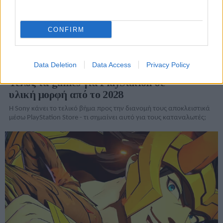
CONFIRM
Data Deletion
Data Access
Privacy Policy
Τέλος τα games για PlayStation σε
υλική μορφή από το 2028
Η Sony κάνει το τελικό βήμα προς την διανομή τους αποκλειστικά
μέσω PlayStation Store - τι σημαίνει αυτό για τους καταναλωτές;