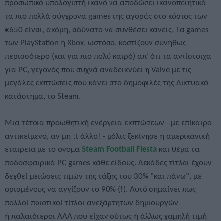
προσωπικό υπολογιστή ικανό να αποδώσει ικανοποιητικά
τα πιο πολλά σύγχρονα games της αγοράς στο κόστος των
€650 είναι, ακόμη, αδύνατο να συνθέσει κανείς. Τα games
των PlayStation ή Xbox, ωστόσο, κοστίζουν συνήθως
περισσότερο (και για πιο πολύ καιρό) απ' ότι τα αντίστοιχα
για PC, γεγονός που συχνά αναδεικνύει η Valve με τις
μεγάλες εκπτώσεις που κάνει στο δημοφιλές της Δικτυακό
κατάστημα, το Steam.
Μια τέτοια προωθητική ενέργεια εκπτώσεων - με επίκαιρο
αντικείμενο, αν μη τί άλλο! - μόλις ξεκίνησε η αμερικανική
εταιρεία με το όνομα
Steam Football Fiesta
και θέμα τα
ποδοσφαιρικά PC games κάθε είδους. Δεκάδες τίτλοι έχουν
δεχθεί μειώσεις τιμών της τάξης του 30% "και πάνω", με
ορισμένους να αγγίζουν το 90% (!). Αυτό σημαίνει πως
πολλοί ποιοτικοί τίτλοι ανεξάρτητων δημιουργών
ή παλαιότεροι ΑΑΑ που είχαν ούτως ή άλλως χαμηλή τιμή