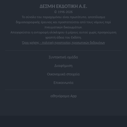
ΔΕΣΜΗ ΕΚΔΟΤΙΚΗ A.E.
© 1996-2026
Το σύνολο του περιεχομένου είναι πρωτότυπο, αποτέλεσμα
δημοσιογραφικής έρευνας και προστατεύεται από τους νόμους περί
πνευματικών δικαιωμάτων.
Απαγορεύεται η αντιγραφή ολόκληρου ή μέρους αυτού χωρίς προηγούμενη
γραπτή άδεια του Εκδότη.
Όροι χρήσης - πολιτική προστασίας προσωπικών δεδομένων
Συντακτική ομάδα
Διαφήμιση
Οικονομικά στοιχεία
Επικοινωνία
αθηνόραμα App