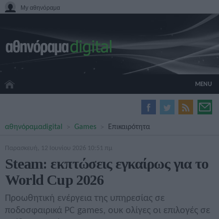
My αθηνόραμα
MENU
HOME CINEMA
αθηνόραμα
digital
Games
Επικαιρότητα
HARDWARE
GADGETS
Παρασκευή, 12 Ιουνίου 2026 10:51 πμ
MOVIES
Steam: εκπτώσεις εγκαίρως για το
TV
World Cup 2026
GAMES
GUIDES
Προωθητική ενέργεια της υπηρεσίας σε
SPECIALS
ποδοσφαιρικά PC games, ουκ ολίγες οι επιλογές σε