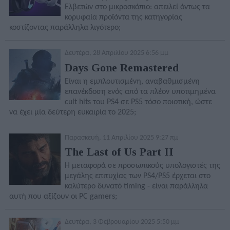
Ελβετών στο μικροσκόπιο: απειλεί όντως τα
κορυφαία προϊόντα της κατηγορίας
κοστίζοντας παράλληλα λιγότερο;
Δευτέρα, 28 Απριλίου 2025 6:56 μμ
Days Gone Remastered
Είναι η εμπλουτισμένη, αναβαθμισμένη
επανέκδοση ενός από τα πλέον υποτιμημένα
cult hits του PS4 σε PS5 τόσο ποιοτική, ώστε
να έχει μία δεύτερη ευκαιρία το 2025;
Παρασκευή, 11 Απριλίου 2025 9:27 πμ
The Last of Us Part II
Η μεταφορά σε προσωπικούς υπολογιστές της
μεγάλης επιτυχίας των PS4/PS5 έρχεται στο
καλύτερο δυνατό timing - είναι παράλληλα
αυτή που αξίζουν οι PC gamers;
Δευτέρα, 3 Φεβρουαρίου 2025 5:50 μμ