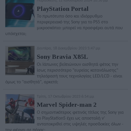
Παρασκευή, 12 Ιανουαρίου 2024 10:58 μμ
PlayStation Portal
Το πρωτότυπο όσο και ιδιόρρυθμο
περιφερειακό της Sony για το PS5 στο
μικροσκόπιο: μπορεί να προσφέρει αυτά που
υπόσχεται;
Δευτέρα, 18 Δεκεμβρίου 2023 5:47 μμ
Sony Bravia X85L
Οι Ιάπωνες βελτιώνουν αισθητά φέτος την
ίσως περισσότερο "ευρείας κατανάλωσης"
τηλεόρασή τους τεχνολογίας LED/LCD - είναι
όμως το "αισθητά", αρκετό;
Τρίτη, 17 Οκτωβρίου 2023 6:54 μμ
Marvel Spider-man 2
Ο σημαντικότερος φετινός τίτλος της Sony για
το PlayStation5 έχει ως αποστολή ν'
ανταποκριθεί στις υψηλές προσδοκίες όλων -
την φέρνει σε πέρας;