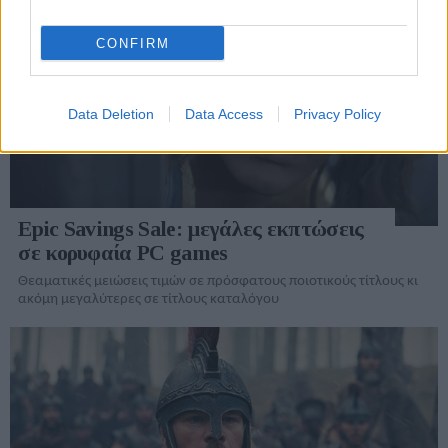
CONFIRM
Data Deletion
Data Access
Privacy Policy
Epic Savings Sale: μεγάλες εκπτώσεις
σε κορυφαία PC games
Θεαματικές μειώσεις τιμών σε πρόσφατους ποιοτικούς τίτλους κι
ακόμη μεγαλύτερες σε τίτλους καταλόγου