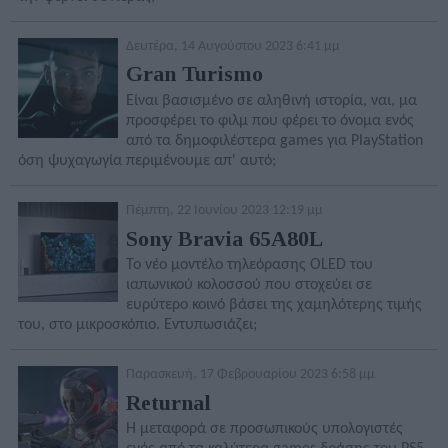
Δευτέρα, 14 Αυγούστου 2023 6:41 μμ
Gran Turismo
Είναι βασισμένο σε αληθινή ιστορία, ναι, μα
προσφέρει το φιλμ που φέρει το όνομα ενός
από τα δημοφιλέστερα games για PlayStation
όση ψυχαγωγία περιμένουμε απ' αυτό;
Πέμπτη, 22 Ιουνίου 2023 12:19 μμ
Sony Bravia 65A80L
Το νέο μοντέλο τηλεόρασης OLED του
ιαπωνικού κολοσσού που στοχεύει σε
ευρύτερο κοινό βάσει της χαμηλότερης τιμής
του, στο μικροσκόπιο. Εντυπωσιάζει;
Παρασκευή, 17 Φεβρουαρίου 2023 6:58 μμ
Returnal
H μεταφορά σε προσωπικούς υπολογιστές