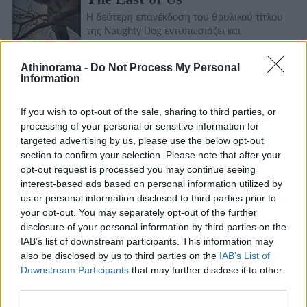
Η δεύτερη επανέκδοση του θρυλικού τίτλου
της Naughty Dog εντυπωσιάζει και
παράλληλα... προκαλεί συζητήσεις ευρύτερες
- όλοι οι λόγοι
Athinorama -
Do Not Process My Personal
Information
Δευτέρα, 22 Αυγούστου 2022 11:07 μμ
Marvel's Spider-man
If you wish to opt-out of the sale, sharing to third parties, or
processing of your personal or sensitive information for
Αξιολογούμε την πολυαναμενόμενη μεταφορά
targeted advertising by us, please use the below opt-out
του άκρως επιτυχημένου τίτλου των
section to confirm your selection. Please note that after your
PlayStation σε προσωπικούς υπολογιστές:
opt-out request is processed you may continue seeing
είναι αυτή που αξίζουν οι PC gamers;
interest-based ads based on personal information utilized by
us or personal information disclosed to third parties prior to
Παρασκευή, 8 Ιουλίου 2022 6:02 μμ
your opt-out. You may separately opt-out of the further
Sony Bravia 65X90K
disclosure of your personal information by third parties on the
IAB’s list of downstream participants. This information may
Η νέα πρόταση των Ιαπώνων για την μέση-
also be disclosed by us to third parties on the
IAB’s List of
προς-ανώτερη κατηγορία τηλεοράσεων του
Downstream Participants
that may further disclose it to other
2022 στο μικροσκόπιο: είναι όλα όσα οι
καταναλωτές χρειάζονται από αυτήν;
third parties.