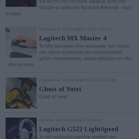
για τα PS5/PS5 Pro είναι ακριβώς αυτό που
ήλπιζαν οι φίλοι του θρυλικού Returnal - όλοι
οι λόγοι
Παρασκευή, 10 Οκτωβρίου 2025 7:09 μμ
Logitech MX Master 4
To ήδη κορυφαίο στην κατηγορία των mouse
που έχουν σχεδιαστεί για επαγγελματική
χρήση συγκεκριμένα, ακόμη καλύτερο σε όλα
- όλοι οι λόγοι
Παρασκευή, 26 Σεπτεμβρίου 2025 11:13 πμ
Ghost of Yotei
Ghost of Yotei
Δευτέρα, 30 Ιουνίου 2025 10:34 πμ
Logitech G522 LightSpeed
Το νέο ασύρματο gaming headset των