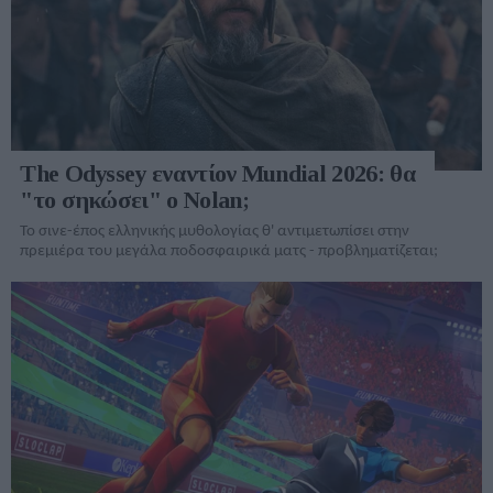
The Odyssey εναντίον Mundial 2026: θα
"το σηκώσει" ο Nolan;
Το σινε-έπος ελληνικής μυθολογίας θ' αντιμετωπίσει στην
πρεμιέρα του μεγάλα ποδοσφαιρικά ματς - προβληματίζεται;