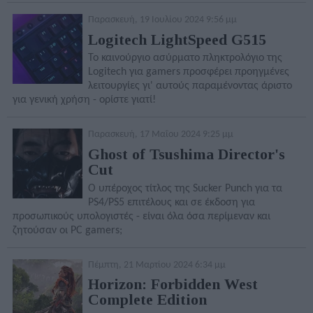
Παρασκευή, 19 Ιουλίου 2024 9:56 μμ
Logitech LightSpeed G515
Το καινούργιο ασύρματο πληκτρολόγιο της
Logitech για gamers προσφέρει προηγμένες
λειτουργίες γι' αυτούς παραμένοντας άριστο
για γενική χρήση - ορίστε γιατί!
Παρασκευή, 17 Μαΐου 2024 9:25 μμ
Ghost of Tsushima Director's
Cut
O υπέροχος τίτλος της Sucker Punch για τα
PS4/PS5 επιτέλους και σε έκδοση για
προσωπικούς υπολογιστές - είναι όλα όσα περίμεναν και
ζητούσαν οι PC gamers;
Πέμπτη, 21 Μαρτίου 2024 6:34 μμ
Horizon: Forbidden West
Complete Edition