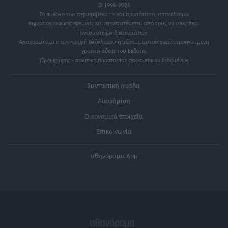
© 1996-2026
Το σύνολο του περιεχομένου είναι πρωτότυπο, αποτέλεσμα
δημοσιογραφικής έρευνας και προστατεύεται από τους νόμους περί
πνευματικών δικαιωμάτων.
Απαγορεύεται η αντιγραφή ολόκληρου ή μέρους αυτού χωρίς προηγούμενη
γραπτή άδεια του Εκδότη.
Όροι χρήσης - πολιτική προστασίας προσωπικών δεδομένων
Συντακτική ομάδα
Διαφήμιση
Οικονομικά στοιχεία
Επικοινωνία
αθηνόραμα App