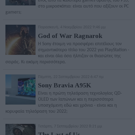
ενός από τα καλύτερα games δράσης του PS5,
στο μικροσκόπιο: είναι αυτό που αξίζουν οι PC
gamers;
Παρασκευή, 4 Νοεμβρίου 2022 9:46 μμ
God of War Ragnarok
Η Sony έτοιμη να προσφέρει επιτέλους τον
σημαντικότερο τίτλο του 2022 για PlayStation -
και είναι όλα όσα ήλπιζαν οι θιασώτες της
σειράς. Κι ακόμη περισσότερα.
Πέμπτη, 22 Σεπτεμβρίου 2022 6:47 πμ
Sony Bravia A95K
Είναι η πρώτη τηλεόραση τεχνολογίας QD-
OLED των Ιαπώνων και η περισσότερα
υποσχόμενη εδώ και χρόνια - είναι και η
κορυφαία τηλεόραση του 2022;
Τετάρτη, 7 Σεπτεμβρίου 2022 8:21 μμ
The Last of Us