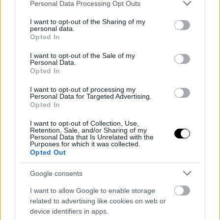
Please note that this website/app uses one or more Google
<
1
2
..
30
>
Personal Data Processing Opt Outs
services and may gather and store information including but
not limited to your visit or usage behaviour. You may click to
I want to opt-out of the Sharing of my
personal data.
grant or deny consent to Google and its third-party tags to
ΕΠΙΚΑΙΡΟΤΗΤΑ
Opted In
use your data for below specified purposes in below Google
consent section.
I want to opt-out of the Sale of my
Personal Data.
Opted In
I want to opt-out of processing my
Personal Data for Targeted Advertising.
Opted In
I want to opt-out of Collection, Use,
Retention, Sale, and/or Sharing of my
Personal Data that Is Unrelated with the
Purposes for which it was collected.
Opted Out
Google consents
Νέο κύμα απολύσεων στην Microsoft,
I want to allow Google to enable storage
στόχος κυρίως το Xbox
related to advertising like cookies on web or
Σχεδόν 5000 υπάλληλοι χάνουν την δουλειά τους μέσα στο
device identifiers in apps.
επόμενο 12μηνο, 35000 συνολικά τα τελευταία τέσσερα χρόνια